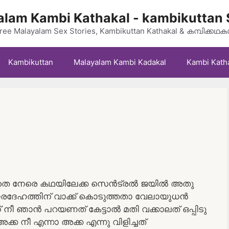
lam Kambi Kathakal - kambikuttan 
ree Malayalam Sex Stories, Kambikuttan Kathakal & കമ്പിക്കഥ
Kambikuttan
Malayalam Kambi Kadakal
Kambi Kath
ല്ലാതെ നേരെ കഥയിലേക്ക സെൻട്രൽ ജയിൽ അതു
ാരദേഹത്തിന് വാക്ക് കൊടുത്തതാ വേലായുധൻ
 നീ ഞാൻ പറയണത് കേട്ടാൽ മതി വക്കാലത് ഒപ്പിടു
ക്ക നീ എന്നാ അക്ക എന്നു വിളിച്ചത്