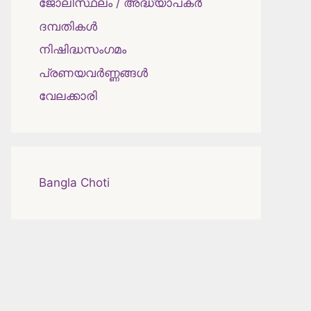
ജോലിസ്ഥലം / അദ്ധ്യാപകർ
ദമ്പതികള്‍
നിഷിദ്ധസംഗമം
പ്രണയവർണ്ണങ്ങൾ
വേലക്കാരി
Bangla Choti