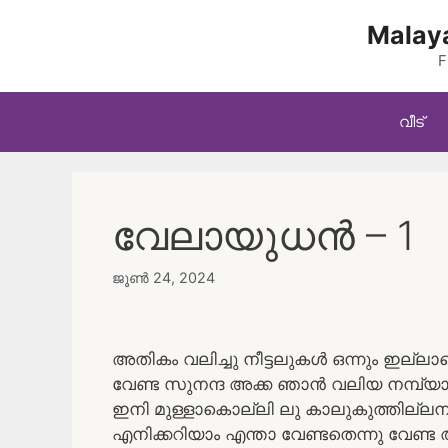
Skip
Malaya
to
content
F
വീട്
വേലായുധൻ – 1
ജൂൺ 24, 2024
അതികം വലിച്ചു നീട്ടലുകൾ ഒന്നും ഇ
വേണ്ട സുനന്ദ അക്ക ഞാൻ വലിയ നമ്പ്യ
ഇനി മുള്ളാകൊല്ലി ലു കാലുകുത്തില്ലന്
എനിക്കറിയാം എന്താ വേണ്ടതെന്നു വേണ്ട അ