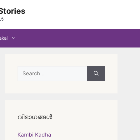
Stories
കൾ
akal
Search
for:
വിഭാഗങ്ങൾ
Kambi Kadha