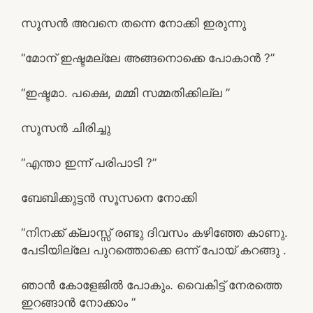
സൂസൻ അവനെ തന്നെ നോക്കി ഇരുന്നു
“മോന് ഇഷ്ടമല്ലേ അങ്ങനൊക്കെ പോകാൻ ?”
“ഇഷ്ടമാ. പക്ഷെ, മമ്മി സമ്മതിക്കില്ല ”
സൂസൻ ചിരിച്ചു
“എന്താ ഇന്ന് പരിപാടി ?”
ബേബിക്കുട്ടൻ സൂസനെ നോക്കി
“നിനക്ക് ക്ലാസ്സ് രണ്ടു ദിവസം കഴിഞ്ഞേ കാണു.
പേടിയില്ലേ പുറത്തൊക്കെ ഒന്ന് പോയ് കറങ്ങു .
ഞാൻ കോളേജിൽ പോകും. വൈകിട്ട് നേരത്തെ
ഇറങ്ങാൻ നോക്കാം ”