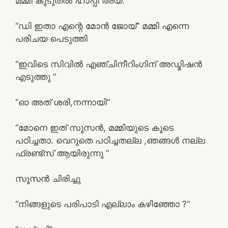
മമ്മി കൂടുതൽ ഹാപ്പി അയ്.
“ഡി ഇതാ എന്റെ മോൻ ജോയ്” മമ്മി എന്നെ
പരിചയ പെടുത്തി
“ഇവിടെ സിവിൽ എഞ്ചിനീറിംഗിന് അഡ്മിഷൻ
എടുത്തു ”
“ഓ അത് ശരി,നന്നായി”
“മോനെ ഇത് സൂസൻ, മമ്മിയുടെ കൂടെ
പഠിച്ചതാ. വെറുതെ പഠിച്ചതല്ല ,ഞങ്ങൾ നല്ല
ഫ്രണ്ട്സ് ആയിരുന്നു ”
സൂസൻ ചിരിച്ചു
“നിങ്ങളുടെ പരിപാടി എല്ലാം കഴിഞ്ഞോ ?”