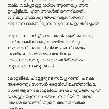
നല്ല വലിപ്പമുള്ള ശരീരം ആണേലും അത്
ഉറച്ചിട്ടില്ല എന്ന് അവൾക്ക് മനസ്സിലായ് .
ശരിക്കും അമ്മ കുഞ്ഞായ് വളർന്നതാണ് .
ഓരോന്ന് ഓർത്തിരുന്നു സൂസനും ഉറങ്ങിപ്പോയ്.
സൂസനെ കുറിച്ച് പറഞ്ഞാൽ. ആര് കണ്ടാലും
ഒന്ന് നോക്കി പോകുന്ന ശരീരത്തിൻറ്റെ
ഉടമയാണ്. കണ്ടാൽ പ്രായം ഒന്ന് ആരും
പറയില്ല. ദിവസവും ജോഗിങ്ങും
എക്സസൈസും ഒക്കെ ചെയ്ത് ശരീരം
സൂക്ഷിക്കുന്ന ഒരു ലേഡി.
കോളജിലെ പിള്ളേരുടെ സ്വപ്ന റാണി. പക്ഷെ
അതൊന്നും സൂസൻ മൈൻഡ് ചെയ്യാറില്ല .
സാരി ആണ് കോളേജിലെ വേഷം. പുറത്തു എന്ത്
ഡ്രസ്സും യൂസ് ചെയ്യും. സാരിയിൽ അവർ
അപാര സെക്സി ആണ്. അത് അവർക്ക്
അറിയാം .