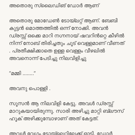
അതൊരു സ്ലൈഡിങ് ഡോർ ആണ്
അതൊരു മോഡേൺ ടോയ്‌ലറ്റ് ആണ്. ബേബി
കുട്ടൻ മൊത്തത്തിൽ ഒന്ന് നോക്കി. അവൻ
ഡ്രസ്സ് ഒക്കെ മാറി നഗ്നനായ് ഷവറിൻറ്റെ കീഴിൽ
നിന്ന് നോബ് തിരിച്ചതും ചൂട് വെള്ളമാണ് വീണത്
. പ്രതീക്ഷിക്കാതെ ഉള്ള വെള്ളം വീഴലിൽ
അവനൊന്ന് പേടിച്ചു നിലവിളിച്ചു
“മമ്മി ……..”
അവനു പൊള്ളി .
സൂസൻ ആ നിലവിളി കേട്ടു. അവൾ ഡ്രസ്സ്
മാറുകയായിരുന്നു. സാരി അഴിച്ചു മാറ്റി ബ്ലൗസ്
ഹൂക് അഴിക്കുമ്പോഴാണ് അത് കേട്ടത്.
അവൾ വേഗം ടോയ്‌ലെറ്റിലേക്ക് ഓടി. ഡോർ