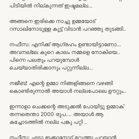
പിടിയിൽ നില്കുന്നത് ഇഷ്ടമല്ല…
അങ്ങനെ ഇരിക്കെ നാച്ചു ഉമ്മയോട്
റസാഖിനോടുള്ള കൂട്ട് വിടാൻ പറഞ്ഞു തുടങ്ങി..
നഫീസ: എനിക്ക് ആഗ്രഹം ഉണ്ടായിട്ടാണോ…
അവനല്ലേ കുറെ കാലം നമ്മളെ നോകിയെ..
പിന്നെ പലതും പറയുമ്പോൾ
ചെയ്യാതിരിക്കാനും പറ്റുന്നില്ല…
നജീബ്: എന്റെ ഉമ്മാ നിങ്ങളിങ്ങനെ വഴങ്ങി
കൊണ്ടിരുന്നാൽ അയാൾ നല്ലപോലെ ഊറ്റും..
ഇന്നാളാ ചെക്കന്റെ അടുക്കൽ പോയിട്ടു ഉമ്മാക്
തന്നതെന്താ 2000 രൂപ…. അയാൾ ആ
കച്ചോടത്തിൽ നല്ല പങ്കു പറ്റി ..
നഫീസ: എടാ ഇക്കാനോട് മറുത്തു പറയാൻ