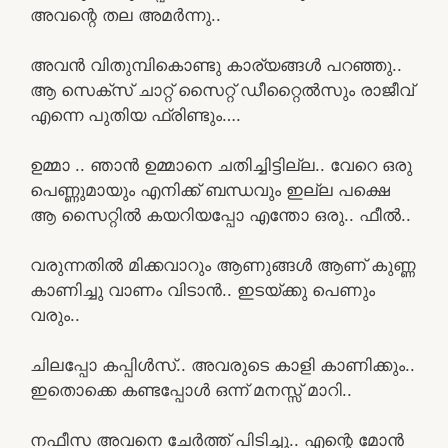
അവന്റെ തല അമർന്നു..
അവൻ വിതുമ്പികൊണ്ടു കാര്യങ്ങൾ പറഞ്ഞു..
ആ സെക്സ് ചാറ്റ് സൈറ്റ് ഡീറ്റൈൽസും രാജീവ്
എന്നെ പുതിയ ഫ്രിണ്ടും….
ഉമ്മാ .. ഞാൻ ഉമ്മാനെ ചതിച്ചിട്ടില്ല.. വേറെ ഒരു
പെണ്ണുമായും എനിക്ക് ബന്ധവും ഇല്ല പക്ഷെ
ആ സൈറ്റിൽ കയറിയപ്പോ എന്തോ ഒരു.. ഫീൽ..
വരുന്നതിൽ മിക്കവാറും ആണുങ്ങൾ ആണ് കുണ്ണ
കാണിച്ചു വാണം വിടാൻ.. ഇടയ്ക്കു പെണും
വരും..
ചിലപ്പോ കപ്പിൾസ്.. അവരുടെ കാളി കാണിക്കും..
ഇതൊക്കെ കണ്ടപ്പോൾ ഒന്ന് മനസ്സ് മാറി..
നഫീസ അവനെ ചേർത്ത് പിടിച്ചു.. എന്റെ മോൻ