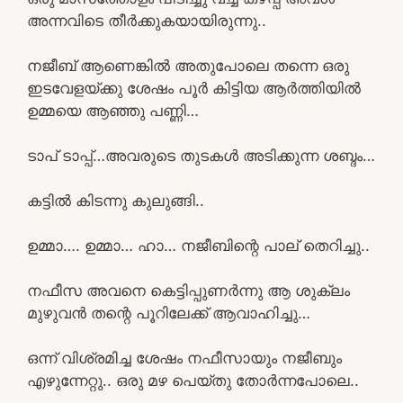
അന്നവിടെ തീർക്കുകയായിരുന്നു..
നജീബ് ആണെങ്കിൽ അതുപോലെ തന്നെ ഒരു
ഇടവേളയ്ക്കു ശേഷം പൂർ കിട്ടിയ ആർത്തിയിൽ
ഉമ്മയെ ആഞ്ഞു പണ്ണി…
ടാപ് ടാപ്പ്…അവരുടെ തുടകൾ അടിക്കുന്ന ശബ്ദം…
കട്ടിൽ കിടന്നു കുലുങ്ങി..
ഉമ്മാ…. ഉമ്മാ… ഹാ… നജീബിന്റെ പാല് തെറിച്ചു..
നഫീസ അവനെ കെട്ടിപ്പുണർന്നു ആ ശുക്ലം
മുഴുവൻ തന്റെ പൂറിലേക്ക് ആവാഹിച്ചു…
ഒന്ന് വിശ്രമിച്ച ശേഷം നഫീസായും നജീബും
എഴുന്നേറ്റു.. ഒരു മഴ പെയ്തു തോർന്നപോലെ..