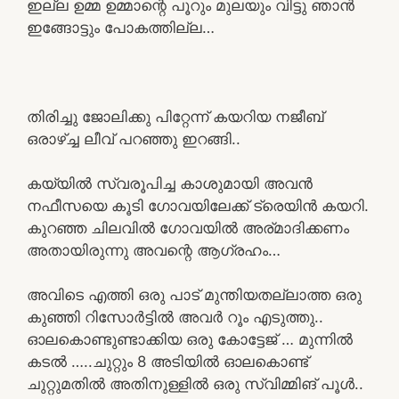
ഇല്ല ഉമ്മ ഉമ്മാന്റെ പൂറും മുലയും വിട്ടു ഞാൻ
ഇങ്ങോട്ടും പോകത്തില്ല…
തിരിച്ചു ജോലിക്കു പിറ്റേന്ന് കയറിയ നജീബ്
ഒരാഴ്ച്ച ലീവ് പറഞ്ഞു ഇറങ്ങി..
കയ്യിൽ സ്വരൂപിച്ച കാശുമായി അവൻ
നഫീസയെ കൂടി ഗോവയിലേക്ക് ട്രെയിൻ കയറി.
കുറഞ്ഞ ചിലവിൽ ഗോവയിൽ അര്മാദിക്കണം
അതായിരുന്നു അവന്റെ ആഗ്രഹം…
അവിടെ എത്തി ഒരു പാട് മുന്തിയതല്ലാത്ത ഒരു
കുഞ്ഞി റിസോർട്ടിൽ അവർ റൂം എടുത്തു..
ഓലകൊണ്ടുണ്ടാക്കിയ ഒരു കോട്ടേജ് … മുന്നിൽ
കടൽ …..ചുറ്റും 8 അടിയിൽ ഓലകൊണ്ട്
ചുറ്റുമതിൽ അതിനുള്ളിൽ ഒരു സ്വിമ്മിങ് പൂൾ..