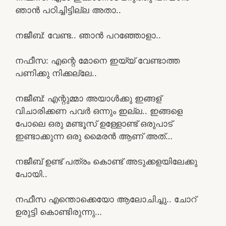
ഞാൻ പഠിച്ചിട്ടില്ല അതാ..
നജീബ്: വേണ്ട.. ഞാൻ പറഞ്ഞോളാ..
നഫീസ: എന്റെ മോനെ ഇയ്യ്‌ വേണ്ടാത്ത
പണിക്കു നിക്കല്ലേ..
നജീബ്: എന്റുമ്മാ അയാൾക്കു ഇങ്ങള്
വിചാരിക്കണ പവർ ഒന്നും ഇല്ല.. ഇങ്ങളെ
പോലെ ഒരു മണ്ടൂസ് ഉള്ളോണ്ട് ഒരുപാട്
ഇണ്ടാക്കുന്ന ഒരു മൈരൻ ആണ് അത്…
നജീബ് ഉണ്ട് പത്രം കൊണ്ട് അടുക്കളയിലേക്കു
പോയി..
നഫീസ എന്തൊക്കെയോ ആലോചിച്ചു.. ചോറ്
ഉരുട്ടി കൊണ്ടിരുന്നു…