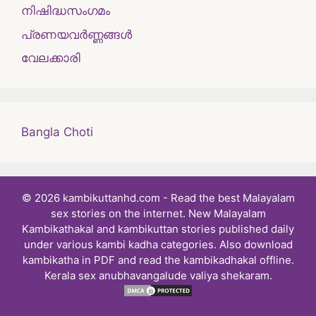
നിഷിദ്ധസംഗമം
പ്രണയവർണ്ണങ്ങൾ
വേലക്കാരി
Bangla Choti
© 2026 kambikuttanhd.com - Read the best Malayalam
sex stories on the internet. New Malayalam
Kambikathakal and kambikuttan stories published daily
under various kambi kadha categories. Also download
kambikatha in PDF and read the kambikadhakal offline.
Kerala sex anubhavangalude valiya shekaram.