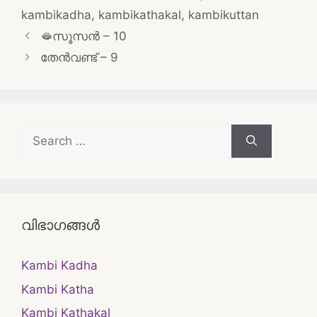
kambikadha
,
kambikathakal
,
kambikuttan
Post
🫦സൂസൻ – 10
navigation
തേൻവണ്ട് – 9
Search
for:
വിഭാഗങ്ങൾ
Kambi Kadha
Kambi Katha
Kambi Kathakal