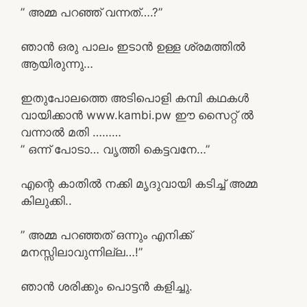
” അമ്മ പറഞ്ഞ് വന്നത്….?”
ഞാൻ ഒരു പാലം ഇടാൻ ഉള്ള ശ്രമത്തിൽ
ആയിരുന്നു…
ഇതുപോലത്തെ അടിപൊളി കമ്പി കഥകൾ
വായിക്കാൻ www.kambi.pw ഈ സൈറ്റ് ൽ
വന്നാൽ മതി ………
” ഒന്ന് പോടാ… വൃത്തി കെട്ടവനേ…”
എന്റെ കാതിൽ നക്കി മൃദുവായി കടിച്ച് അമ്മ
കിലുക്കി..
” അമ്മ പറഞ്ഞത് ഒന്നും എനിക്ക്
മനസ്സിലാവുന്നില്ല…!”
ഞാൻ ശരിക്കും പൊട്ടൻ കളിച്ചു.