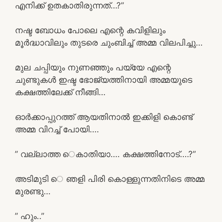
എനിക്ക് ഉതകാതിരുന്നത്…?”
നഷ്ട ബോധം പോലെ എന്റെ കവിളിലും
മൂർദ്ധാവിലും തുടരെ ചുംബിച്ച് അമ്മ വിലപിച്ചു…
മുല ചപ്പിയും നുണഞ്ഞും പയ്യേ എന്റെ
ചുണ്ടുകൾ ഇഷ്ട ഭോജ്യത്തിനായി അമ്മയുടെ
കക്ഷത്തിലേക്ക് നീങ്ങി…
ഓർക്കാപ്പുറത്ത് ആയതിനാൽ ഇക്കിളി കൊണ്ട്
അമ്മ വിറച്ച് പോയി….
” വല്ലാത്ത െകാതിയാ…. കക്ഷത്തിനോട്….?”
അടിമുടി െ ഞളി പിരി കൊള്ളുന്നതിനിടെ അമ്മ
മുരണ്ടു…
” ഹും..”