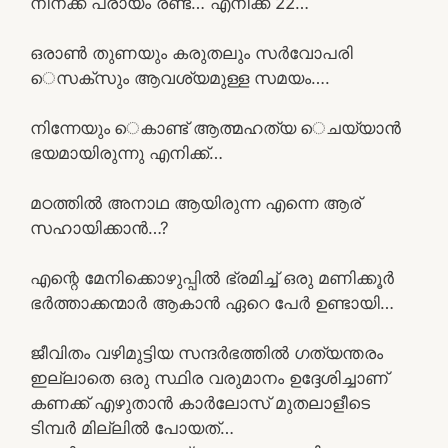
നിനക്ക് പ്രായം രണ്ട്… എനിക്ക് 22…
ഒരാൺ തുണയും കരുതലും സർവോപരി
െസക്സും ആവശ്യമുള്ള സമയം….
നിന്നേയും െകാണ്ട് ആത്മഹത്യ െചയ്യാൻ
ഭയമായിരുന്നു എനിക്ക്…
മഠത്തിൽ അനാഥ ആയിരുന്ന എന്നെ ആര്
സഹായിക്കാൻ…?
എന്റെ മേനിക്കൊഴുപ്പിൽ ഭ്രമിച്ച് ഒരു മണിക്കൂർ
ഭർത്താക്കന്മാർ ആകാൻ ഏറെ പേർ ഉണ്ടായി…
ജീവിതം വഴിമുട്ടിയ സന്ദർഭത്തിൽ ഗത്യന്തരം
ഇല്ലാതെ ഒരു സ്ഥിര വരുമാനം ഉദ്ദേശിച്ചാണ്
കണക്ക് എഴുതാൻ കാർലോസ് മുതലാളീടെ
ടിമ്പർ മില്ലിൽ പോയത്…