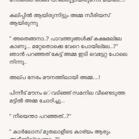
കലിപ്പിൽ ആയിരുന്നിട്ടും അമ്മ സീരിയസ്
ആയിരുന്നു
” അതെങ്ങനാ..? പാവത്തുങ്ങൾക്ക് കക്ഷമല്ലേ
കാണൂ… മറ്റേതൊക്കെ വേറെ പോയില്ലേ…?”
ഞാൻ പറഞ്ഞത് കേട്ട് അമ്മ ഇടി വെട്ടേറ്റ പോലെ
നിന്നു..
അല്പ നേരം മൗനത്തിലായി അമ്മ….!
പിന്നീട് മൗനം െവടിഞ്ഞ് സമനില വീണ്ടെടുത്ത
മട്ടിൽ അമ്മ ചോദിച്ചു…
” നീയെന്താ പറഞ്ഞത്…?”
” കാർലോസ് മുതലാളീടെ കാര്യം ആരും