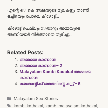
എന്റെ െ കെ അമ്മയുടെ മുലകളും താണ്ടി
ഒച്ചിഴയും പോലെ കീഴോട്ട്…
കീഴോട്ട് ചെല്ലും േതാറും അമ്മയുടെ
അണിവയർ നിർത്താതെ തുടിച്ചു…
Related Posts:
അമ്മയെ കാണാൻ
അമ്മയെ കാണാൻ – 2
Malayalam Kambi Kadakal അമ്മയെ
കാണാൻ
ശോഭാന്റിക്ക് ശരത്തിന്റെ കൂട്ട് – 6
Categories
Malayalam Sex Stories
Tags
kambi kathakal
,
kambi malayalam kathakal
,