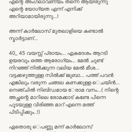
എന്റെ അംഗലാവണ്യം തന്നെ ആയിരുന്നു
എന്റെ യോഗ്യത എന്ന് എനിക്ക്
അറിയാമായിരുന്നു…!
അന്ന് കാർലോസ് മുതലാളിയെ കണ്ടാൽ
സ്മാർട്ടാണ്…
40_ 45 വയസ്സ് പ്രായം… ഏകദേശം ആറടി
ഉയരവും ഒത്ത ആരോഗ്യം… മേൽ ചുണ്ട്
നിറഞ്ഞ് നിൽക്കുന്ന വലിയ മേൽ മീശ…
വട്ടക്കഴുത്തുള്ള സിൽക്ക് ജുബാ… പത്ത് പവൻ
എങ്കിലും വരുന്ന ചങ്ങല കണക്കുള്ള െചയിൻ…
നെഞ്ചിൽ നിബിഡമായ േരാമ വനം…( നിന്റെ
അച്ഛന്റെ മാറിലെ രോമക്കാട് കണ്ടേ പിന്നെ
പൂടയുള്ള വിരിഞ്ഞ മാറ് എന്നെ മത്ത്
പിടിപ്പിക്കും..!)
ഏതൊരു െപണ്ണു മന്ന് കാർലോസ്