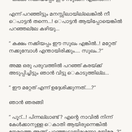
എന്ന് പറഞ്ഞിട്ടും മനസ്സിലായില്ലെങ്കിൽ നീ
െപാട്ടൻ തന്നെ…! െപാട്ടൻ ആയിപ്പോയെങ്കിൽ
പറഞ്ഞല്ലേ കഴിയു…
” കക്ഷം നക്കിയപ്പം ഈ സുഖം എങ്കിൽ..! മറ്റേത്
നക്കുമ്പോൾ എന്തായിരിക്കും…. സുഖം..?”
അമ്മ ഒരു പരുവത്തിൽ പറഞ്ഞ് കരയ്ക്ക്
അടുപ്പിച്ചിട്ടും ഞാൻ വിട്ടു െകാടുത്തില്ല…
” ഈ മറ്റേത് എന്ന് ഉദ്ദേശിക്കുന്നത്…..?”
ഞാൻ ഞരങ്ങി
” പൂറ്…! പിന്നല്ലാണ്ട് ? എന്റെ നാവിൽ നിന്ന്
കേൾക്കാനുള്ള െകാതി ആയിരുന്നെങ്കിൽ
നേരത്തെ അങ്ങ് പറഞ്ഞൂട്ടായിരുന്നോ മയിരേ…?”