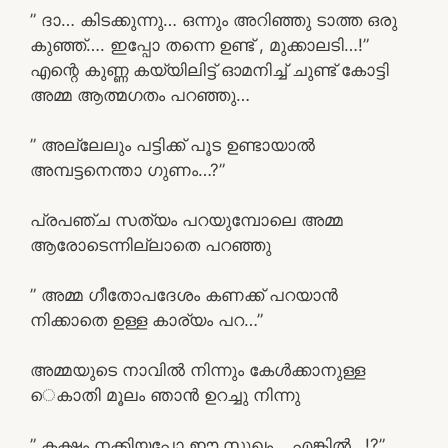
” ദാ… കിടക്കുന്നു… ഒന്നും അറിഞ്ഞു ടാത്ത ഒരു
കുഞ്ഞ്…. ഇപ്പോ തന്നെ ഉണ്ട് , മുക്കാലടി…!”
എന്റെ കുണ്ണ കയ്യിലിട്ട് ഓമനിച്ച് ചുണ്ട് കോട്ടി
അമ്മ ആത്മഗതം പറഞ്ഞു…
” അല്ലേലും പട്ടിക്ക് പൂട ഉണ്ടായാൽ
അമ്പട്ടനെന്താ ഗുണം…?”
പ്രപഞ്ച സത്യം പറയുമ്പോലെ അമ്മ
ആരോടെന്നില്ലാതെ പറഞ്ഞു
” അമ്മ ഗീതോപദേശം കണക്ക് പറയാൻ
നിക്കാതെ ഉള്ള കാര്യം പറ…”
അമ്മയുടെ നാവിൽ നിന്നും കേൾക്കാനുള്ള
െകാതി മൂലം ഞാൻ ഉറച്ചു നിന്നു
” കക്ഷം നക്കിയപ്പോ ഈ സുഖം… എങ്കിൽ…!?”