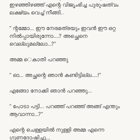
ഇഴഞ്ഞിഴഞ്ഞ് എന്റെ വിജൃംഭിച്ച പുരുഷത്വം
ലക്ഷ്യം വെച്ച് നീങ്ങി..
” ന്റമ്മോ… ഈ നേരമത്രയും ഇവൻ ഈ ഒറ്റ
നിൽപ്പായിരുന്നോ….? അച്ഛെനെ
വെല്ലുമല്ലോ…?”
അമ്മ െകാതി പറഞ്ഞു
” ഓ… അച്ഛന്റെ ഞാൻ കണ്ടിട്ടില്ല….!”
എങ്ങോ നോക്കി ഞാൻ പറഞ്ഞു…
” പോടാ പട്ടി… പറഞ്ഞ് പറഞ്ഞ് അങ്ങ് എന്തും
ആവാന്നാ…?”
എന്റെ ചെള്ളയിൽ നുള്ളി അമ്മ എന്നെ
ഗുണദോഷിച്ചു…