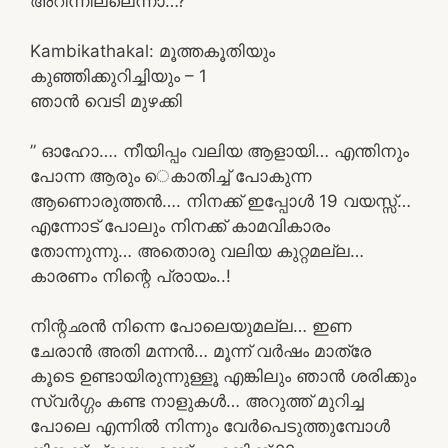
അറീന്നില്ലെന്നാ…?”
Kambikathakal: മൂത്തകൂതിയും
കുഞ്ഞിക്കുറിച്ചിയും – 1
ഞാൻ വെടി മുഴക്കി
” ഓഹോ…. നീയിപ്പം വലിയ ആളായി… എന്തിനും
പോന്ന ആരും െകാതിച്ച് പോകുന്ന
ആണൊരുത്തൻ…. നിനക്ക് ഇപ്പോൾ 19 വയസ്സ്…
എന്നോട് പോലും നിനക്ക് കാമവികാരം
തോന്നുന്നു… അതൊരു വലിയ കുറ്റമല്ല…
കാരണം നിന്റെ പ്രായം..!
നിന്റഛൻ നിന്നെ പോലെയുമല്ല… ഇണ
ചേരാൻ അതി മന്നൻ… മൂന്ന് വർഷം മാത്രേ
കൂടെ ഉണ്ടായിരുന്നുള്ളൂ എങ്കിലും ഞാൻ ശരിക്കും
സ്വർഗ്ഗം കണ്ട നാളുകൾ… അറുത്ത് മുറിച്ച
പോലെ എന്നിൽ നിന്നും വേർപെടുത്തുമ്പോൾ