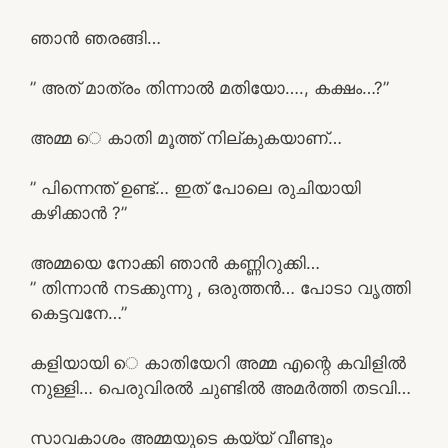
ഞാൻ ഞരങ്ങി…
” അത് മാത്രം തിന്നാൽ മതിയോ…., കക്ഷം…?”
അമ്മ െ കാതി മൂത്ത് നില്കുകയാണ്…
” പിന്നെന്ത് ഉണ്ട്… ഇത് പോലെ രുചിയായി
കഴിക്കാൻ ?”
അമ്മയെ നോക്കി ഞാൻ കണ്ണിറുക്കി…
” തിന്നാൻ നടക്കുന്നു , ഒരുത്തൻ… പോടാ വൃത്തി
കെട്ടവനേ…”
കളിയായി െ കാതിയേറി അമ്മ എന്റെ കവിളിൽ
നുള്ളി… പെരുവിരൽ ചുണ്ടിൽ അമർത്തി തടവി…
സാവകാശം അമ്മയുടെ കയ്യ് വീണ്ടും