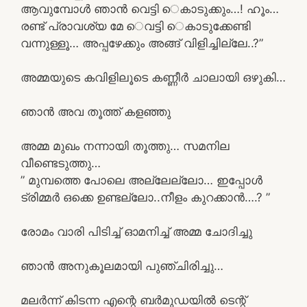
ആവുമ്പോൾ ഞാൻ വെട്ടി െകാടുക്കും…! ഹൂം…
രണ്ട് പ്രാവശ്യ മേ െവട്ടി െകാടുക്കേണ്ടി
വന്നുള്ളൂ… അപ്പഴേക്കും അങ്ങ് വിളിച്ചില്ലേ..?”
അമ്മയുടെ കവിളിലൂടെ കണ്ണീർ ചാലായി ഒഴുകി…
ഞാൻ അവ തൂത്ത് കളഞ്ഞു
അമ്മ മുഖം നന്നായി തൂത്തു… സമനില
വീണ്ടെടുത്തു…
” മുമ്പത്തെ പോലെ അല്ലേല്ലോ… ഇപ്പോൾ
ട്രിമ്മർ ഒക്കെ ഉണ്ടല്ലോ..നീളം കുറക്കാൻ….? ”
രോമം വാരി പിടിച്ച് ഓമനിച്ച് അമ്മ ചോദിച്ചു
ഞാൻ അനുകൂലമായി പുഞ്ചിരിച്ചു…
മലർന്ന് കിടന്ന എന്റെ ബർമുഡയിൽ ടെന്റ്