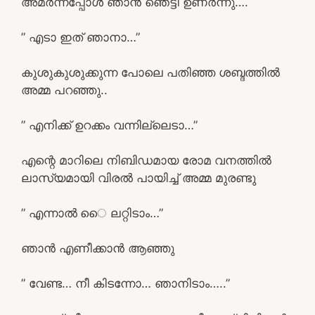
അമർന്ന്പ്പോൾ ഞാൻ ഞെട്ടി ഉണർന്നു….
” എടാ ഇത് ഞാനാ…”
കുശുകുശുക്കുന്ന പോലെ പതിഞ്ഞ ശബ്ദത്തിൽ
അമ്മ പറഞ്ഞു..
” എനിക്ക് ഉറക്കം വന്നില്ലെടാ…”
എന്റെ മാറിലെ നിബിഡമായ രോമ വനത്തിൽ
ലാസ്യമായി വിരൽ പായിച്ച് അമ്മ മുരണ്ടു
” എന്നാൽ െെ ലറ്റിടാം…”
ഞാൻ എണീക്കാൻ ആഞ്ഞു
” വേണ്ട… നീ കിടന്നോ… ഞാനിടാം…..”