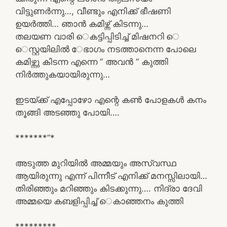
വിട്ടുണർന്നു…, വീണ്ടും എനിക്ക് ഭീഷണി
ഉയർത്തി… ഞാൻ കമിഴ്ന്ന് കിടന്നു…
തലയണ വാരി െകട്ടിപ്പിടിച്ച് മിഷനറി െ
െസ്റ്റയിലിൽ േഭാഗം നടത്താനെന്ന പോലെ
കമിഴ്ന്നു കിടന്ന എന്നെ ” അവൻ ” കുത്തി
നിർത്തുകയായിരുന്നു…
ഇടയ്ക്ക് എപ്പോഴോ എന്റെ കൺ പോളകൾ കനം
തൂങ്ങി അടഞ്ഞു പോയി….
*******”*
അടുത്ത മുറിയിൽ അമ്മയും അസ്വസ്ഥ
ആയിരുന്നു എന്ന് പിന്നീട് എനിക്ക് മനസ്സിലായി…
തിരിഞ്ഞും മറിഞ്ഞും കിടക്കുന്നു…. നിദ്രാ ദേവി
അമ്മയെ കബളിപ്പിച്ച് െകാഞ്ഞനം കുത്തി
*********