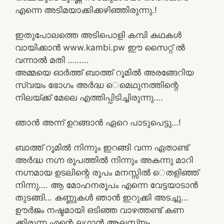
എന്നെ അടിമയാക്കിക്കഴിഞ്ഞിരുന്നു.!
ഇതുപോലത്തെ അടിപൊളി കമ്പി കഥകൾ
വായിക്കാൻ www.kambi.pw ഈ സൈറ്റ് ൽ
വന്നാൽ മതി ………
അമ്മയെ ഓർത്ത് ബാത്ത് റൂമിൽ അരങ്ങേറിയ
സ്വയം ഭോഗം അർദ്ധ െമെഥുനത്തിന്റെ
നിലയ്ക്ക് മേലെ എത്തിപ്പിടിച്ചിരുന്നു….
ഞാൻ അന്ന് ഉറങ്ങാൻ ഏറെ പാടുപെട്ടു…!
ബാത്ത് റൂമിൽ നിന്നും ഇറങ്ങി വന്ന ഏതാണ്ട്
അർദ്ധ നഗ്ന രൂപത്തിൽ നിന്നും അകന്നു മാറി
നഗ്നമായ ഉടലിന്റെ രൂപം മനസ്സിൽ െതളിഞ്ഞ്
നിന്നു…. ആ മോഹനരൂപം എന്നെ വേട്ടയാടാൻ
തുടങ്ങി… കണ്ണുകൾ ഞാൻ ഇറുക്കി അടച്ചു…
ഊർജം നഷ്ടമായി ഒടിഞ്ഞ വാഴത്തണ്ട് കണ
ക്കിരുന്ന എന്റെ ലഗാൻ ആലസ്യം