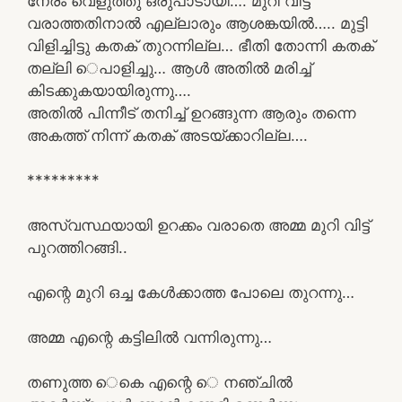
നേരം വെളുത്തു ഒരുപാടായി…. മുറി വിട്ട്
വരാത്തതിനാൽ എല്ലാരും ആശങ്കയിൽ….. മുട്ടി
വിളിച്ചിട്ടു കതക് തുറന്നില്ല… ഭീതി തോന്നി കതക്
തല്ലി െപാളിച്ചു… ആൾ അതിൽ മരിച്ച്
കിടക്കുകയായിരുന്നു….
അതിൽ പിന്നീട് തനിച്ച് ഉറങ്ങുന്ന ആരും തന്നെ
അകത്ത് നിന്ന് കതക് അടയ്ക്കാറില്ല….
*********
അസ്വസ്ഥയായി ഉറക്കം വരാതെ അമ്മ മുറി വിട്ട്
പുറത്തിറങ്ങി..
എന്റെ മുറി ഒച്ച കേൾക്കാത്ത പോലെ തുറന്നു…
അമ്മ എന്റെ കട്ടിലിൽ വന്നിരുന്നു…
തണുത്ത െകെ എന്റെ െ നഞ്ചിൽ