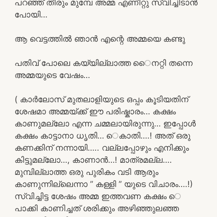
പറഞ്ഞ് തീരും മുമ്പേ അമ്മ എണീറ്റു സ്വിച്ചിടാൻ
പോയി…
ആ വെട്ടത്തിൽ ഞാൻ എന്റെ അമ്മയെ കണ്ടു
പതിവ് പോലെ കയ്യില്ലാത്ത െെനറ്റി തന്നെ
അമ്മയുടെ വേഷം…
( കാർലോസ് മുതലാളിയുടെ ഒപ്പം കൂടിയതിന്
ശേഷമാ അമ്മയ്ക്ക് ഈ പരിഷ്കാരം… കക്ഷം
കാണുമല്ലോ എന്ന ചമ്മലായിരുന്നു… ഇപ്പോൾ
കക്ഷം കാട്ടാനാ ധൃതി… െകാതി….! അത് ഒരു
കണക്കിന് നന്നായി….. വല്ലപ്പോഴും എനിക്കും
കിട്ടുമല്ലോ…, കാണാൻ…! മാത്രമല്ല….
മുമ്പില്ലാത്ത ഒരു പുരികം വടി ആരും
കാണുന്നില്ലെന്നാ ” കള്ളി ” യുടെ വിചാരം….!)
സ്വിച്ചിട്ട ശേഷം അമ്മ ഇത്തവണ കക്ഷം െ
പാക്കി കാണിച്ചത് ശരിക്കും അഴിഞ്ഞുലഞ്ഞ