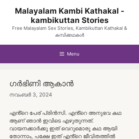
Skip
Malayalam Kambi Kathakal -
to
kambikuttan Stories
content
Free Malayalam Sex Stories, Kambikuttan Kathakal &
കമ്പിക്കഥകൾ
Menu
ഗർഭിണി ആകാൻ
നവംബർ 3, 2024
എൻ്റെ പേര് പ്രിൻസി. എൻ്റെ അനുഭവ കഥ
ആണ് ഞാൻ ഇവിടെ എഴുതുന്നത്.
വായനക്കാർക്കു ഇത് വെറുമൊരു കഥ ആയി
തോന്നാം, പക്ഷേ ഇത് എൻ്റെ ജീവിതത്തിൽ