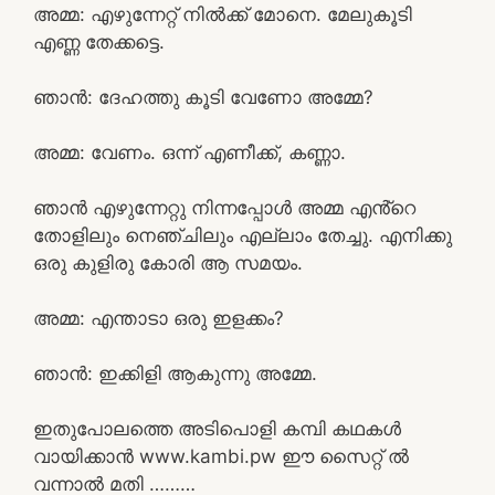
അമ്മ: എഴുന്നേറ്റ് നിൽക്ക് മോനെ. മേലുകൂടി
എണ്ണ തേക്കട്ടെ.
ഞാൻ: ദേഹത്തു കൂടി വേണോ അമ്മേ?
അമ്മ: വേണം. ഒന്ന് എണീക്ക്, കണ്ണാ.
ഞാൻ എഴുന്നേറ്റു നിന്നപ്പോൾ അമ്മ എൻ്റെ
തോളിലും നെഞ്ചിലും എല്ലാം തേച്ചു. എനിക്കു
ഒരു കുളിരു കോരി ആ സമയം.
അമ്മ: എന്താടാ ഒരു ഇളക്കം?
ഞാൻ: ഇക്കിളി ആകുന്നു അമ്മേ.
ഇതുപോലത്തെ അടിപൊളി കമ്പി കഥകൾ
വായിക്കാൻ www.kambi.pw ഈ സൈറ്റ് ൽ
വന്നാൽ മതി ………