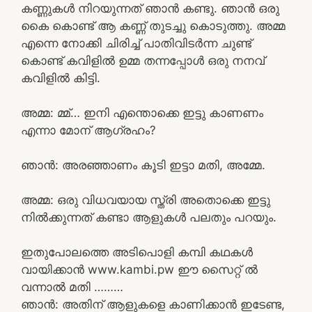
കണ്ണുകൾ നിറയുന്നത് ഞാൻ കണ്ടു. ഞാൻ ഒരു
കൈ കൊണ്ട് ആ കണ്ണ് തുടച്ചു കൊടുത്തു. അമ്മ
എന്നെ നോക്കി ചിരിച്ച് പാതിവിടർന്ന ചുണ്ട്
കൊണ്ട് കവിളിൽ ഉമ്മ തന്നപ്പോൾ ഒരു നനവ്
കവിളിൽ കിട്ടി.
അമ്മ: മ്മ്… ഇനി എന്തൊക്കെ ഇട്ടു കാണണം
എന്നാ മോന് ആഗ്രഹം?
ഞാൻ: അരഞ്ഞാണം കൂടി ഇട്ടാ മതി, അമ്മേ.
അമ്മ: ഒരു വിധവയായ സ്ത്രി അതൊക്കെ ഇട്ടു
നിൽക്കുന്നത് കണ്ടാ ആളുകൾ പലതും പറയും.
ഇതുപോലത്തെ അടിപൊളി കമ്പി കഥകൾ
വായിക്കാൻ www.kambi.pw ഈ സൈറ്റ് ൽ
വന്നാൽ മതി ………
ഞാൻ: അതിന് ആളുകളെ കാണിക്കാൻ ഇടേണ്ട,