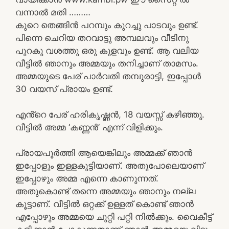
വന്നാൽ മതി ………
കുറെ തെങ്ങിൻ പറമ്പും കുറച്ചു പാടവും ഉണ്ട്.
പിന്നെ ചെറിയ തറവാട്ടു അമ്പലവും വീടിനു
പുറകു വശത്തു ഒരു കുളവും ഉണ്ട്. ആ വലിയ
വീട്ടിൽ ഞാനും അമ്മയും തനിച്ചാണ് താമസം.
അമ്മയുടെ പേര് പാർവതി തമ്പുരാട്ടി, ഇപ്പോൾ
30 വയസ് പ്രായം ഉണ്ട്.
എൻ്റെ പേര് ഹരികൃഷ്ണൻ, 18 വയസ്സ് കഴിഞ്ഞു.
വീട്ടിൽ അമ്മ ‘കണ്ണൻ’ എന്ന് വിളിക്കും.
പ്രായപൂർത്തി ആയെങ്കിലും അമ്മക്ക് ഞാൻ
ഇപ്പോളും ഇള്ളകുട്ടിയാണ്. അതുപോലെയാണ്
ഇപ്പോഴും അമ്മ എന്നെ കാണുന്നത്.
അതുകൊണ്ട് തന്നെ അമ്മയും ഞാനും നല്ല
കൂട്ടാണ്. വീട്ടിൽ ഒറ്റക്ക് ഉള്ളത് കൊണ്ട് ഞാൻ
എപ്പോഴും അമ്മയെ ചുറ്റി പറ്റി നിൽക്കും. വൈകീട്ട്