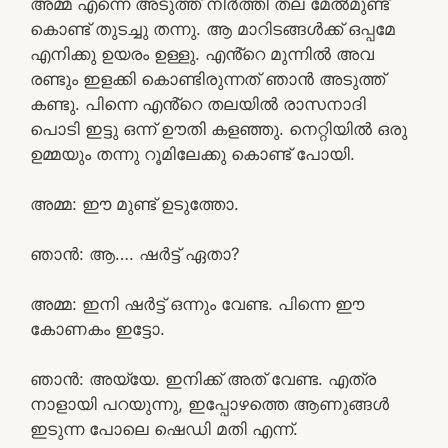
അമ്മ എന്നെ അടുത്ത് നിർത്തി തല മേൽമുണ്ട്
കൊണ്ട് തുടച്ചു തന്നു. ആ മാറിടങ്ങൾക്ക് ഒപ്പമേ
എനിക്കു ഉയരം ഉള്ളു. എൻ്റെ മുന്നിൽ അവ
രണ്ടും ഇളക്കി കൊണ്ടിരുന്നത് ഞാൻ അടുത്ത്
കണ്ടു. പിന്നെ എൻ്റെ തലയിൽ രാസനാദി
പൊടി ഇട്ടു ഒന്ന് ഊതി കളഞ്ഞു. നെറ്റിയിൽ ഒരു
ഉമ്മയും തന്നു റൂമിലേക്കു കൊണ്ട് പോയി.
അമ്മ: ഈ മുണ്ട് ഉടുത്തോ.
ഞാൻ: ആ…. ഷർട്ട്‌ ഏതാ?
അമ്മ: ഇനി ഷർട്ട്‌ ഒന്നും വേണ്ട. പിന്നെ ഈ
കോണകം ഇട്ടോ.
ഞാൻ: അയ്യേ. ഇനിക്ക് അത് വേണ്ട. എത്ര
നാളായി പറയുന്നു, ഇപ്പോഴത്തെ ആണുങ്ങൾ
ഇടുന്ന പോലെ ഷെഡി മതി എന്ന്.