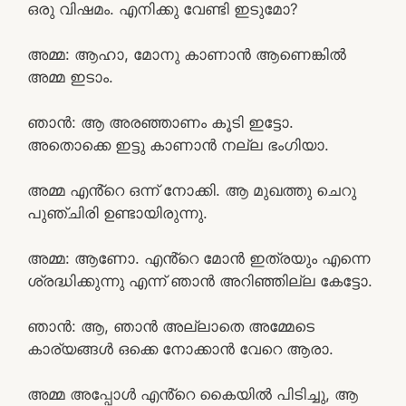
ഒരു വിഷമം. എനിക്കു വേണ്ടി ഇടുമോ?
അമ്മ: ആഹാ, മോനു കാണാൻ ആണെങ്കിൽ
അമ്മ ഇടാം.
ഞാൻ: ആ അരഞ്ഞാണം കൂടി ഇട്ടോ.
അതൊക്കെ ഇട്ടു കാണാൻ നല്ല ഭംഗിയാ.
അമ്മ എൻ്റെ ഒന്ന് നോക്കി. ആ മുഖത്തു ചെറു
പുഞ്ചിരി ഉണ്ടായിരുന്നു.
അമ്മ: ആണോ. എൻ്റെ മോൻ ഇത്രയും എന്നെ
ശ്രദ്ധിക്കുന്നു എന്ന് ഞാൻ അറിഞ്ഞില്ല കേട്ടോ.
ഞാൻ: ആ, ഞാൻ അല്ലാതെ അമ്മേടെ
കാര്യങ്ങൾ ഒക്കെ നോക്കാൻ വേറെ ആരാ.
അമ്മ അപ്പോൾ എൻ്റെ കൈയിൽ പിടിച്ചു, ആ