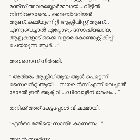
മന്ത്സ് അവരബ്നോര്‍മ്മലായി…വീട്ടില്‍
നിന്നിറങ്ങാതെ… ലൈബ്രേറിയന്‍
ആണ്..കമ്മ്യൂണിറ്റി ആക്റ്റിവിസ്റ്റ് ആണ്…
എന്നുവെച്ചാല്‍ എപ്പോഴും സോഷ്യലായ,
ആളുകളോട് ഒക്കെ വളരെ കോണ്ടാക്റ്റ് കീപ്പ്
ചെയ്യുന്ന ആള്‍….”
അവനൊന്ന് നിര്‍ത്തി.
” അത്രേം ആക്റ്റീവ് ആയ ആള്‍ പെട്ടെന്ന്
സൈലന്‍റ്റ് ആയി… സയലന്‍സ് എന്ന് വെച്ചാല്‍
ടോട്ടല്‍ ഇന്‍ ആക്ടീവ് …ഡിവോഴ്സിന് ശേഷം… ”
തനിക്ക് അത് കേട്ടപ്പോള്‍ വിഷമമായി.
“എന്‍റെ മമ്മിയെ സാന്ദ്ര കാണണം…”
അവന്‍ തുടര്‍ന്നു.