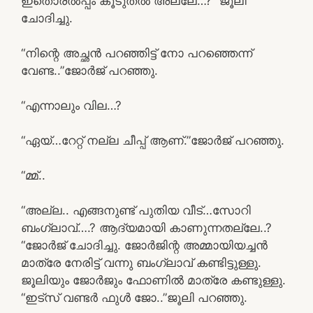
ഇതൊരൽപ്പം കൂടുതൽ അല്ലേ…?” ജൂലി
ചോദിച്ചു.
“നിന്റെ അച്ഛൻ പറഞ്ഞിട്ട് നോ പറഞ്ഞെന്ന്
വേണ്ട..”ജോർജ് പറഞ്ഞു.
“എന്നാലും വില…?
“ഏയ്…റേറ്റ് നല്ല ചീപ്പ്‌ ആണ്.”ജോർജ് പറഞ്ഞു.
“മ്മ്..
“അല്ല.. എങ്ങനുണ്ട് പുതിയ വീട്…സോറി
ബംഗ്ലാവ്….? ആദ്യമായി കാണുന്നതല്ലേ..?
“ജോർജ് ചോദിച്ചു. ജോർജിന്റ അമ്മായിയച്ചൻ
മാത്രേ നേരിട്ട് വന്നു ബംഗ്ലാവ് കണ്ടിട്ടുള്ളു.
ജൂലിയും ജോർജും ഫോണിൽ മാത്രേ കണ്ടുള്ളു.
“ഇട്സ് വണ്ടർ ഫുൾ ജോ..”ജൂലി പറഞ്ഞു.