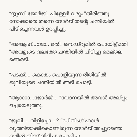
“സ്സസ്..ജോർജ്.. പിള്ളേർ വരും.”തിരിഞ്ഞു
നോക്കാതെ തന്നെ ജോർജ് തന്റെ ചന്തിയിൽ
പിടിച്ചെന്നവൾ ഉറപ്പിച്ചു.
“അആഹ്…ജോ.. മതി. ബെഡ്‌റൂമിൽ പോയിട്ട് മതി
”അവളുടെ വലത്തേ ചന്തിയിൽ പിടിച്ചു മെല്ലെ
ഞെരടി.
“പടക്ക്…. കൊതം പൊളിയുന്ന രീതിയിൽ
ജൂലിയുടെ ചന്തിയിൽ അടി പൊട്ടി.
“ആാാാാ…ജോർജ്…. “വേദനയിൽ അവൾ അല്പ്പം
ഒച്ചയെടുത്തു.
“ജൂലി…. വിളിച്ചോ….? “ഡിനിംഗ് ഹാൾ
വൃത്തിയാക്കികൊണ്ടിരുന്ന ജോർജ് അപ്പുറത്തെ
റൂമിൽ നിന്ന് വിളിച്ചു ചോദിച്ചു.