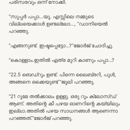
പരിസരവും ഒന്ന് നോക്കി.
“സൂപ്പർ പപ്പാ…യൂ. എസ്സിലെ നമ്മുടെ
വില്ലയെക്കാൾ ഉണ്ടല്ലോ…, “ഡാനിയെൽ
പറഞ്ഞു.
“എങ്ങനുണ്ട്. ഇഷ്ടപ്പെട്ടോ…?”ജോർജ് ചോദിച്ചു.
“കൊള്ളാം.ഇതിൽ എത്ര മുറി കാണും പപ്പാ…?
“22.5 ബെഡ്‌റൂം ഉണ്ട്. പിന്നെ ലൈബ്രറി, പൂൾ,
അങ്ങനെ ഒക്കെയുണ്ട് “ജൂലി പറഞ്ഞു.
“21 റൂമേ തൽക്കാലം ഉള്ളു. ഒരു റൂം ക്ലോസ്ഡ്
ആണ്. അതിന്റെ കീ പഴയ ഓണറിന്റെ കയ്യിലും
ഇല്ലാ.അതിൽ പഴയ സാധനങ്ങൾ ആണെന്നാ
പറഞ്ഞത്.”ജോർജ് പറഞ്ഞു.