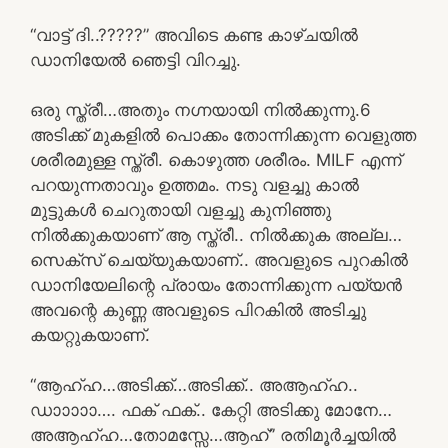
“വാട്ട്‌ ദി..?????” അവിടെ കണ്ട കാഴ്‌ചയിൽ
ഡാനിയേൽ ഞെട്ടി വിറച്ചു.
ഒരു സ്ത്രീ…അതും നഗ്നയായി നിൽക്കുന്നു.6
അടിക്ക് മുകളിൽ പൊക്കം തോന്നിക്കുന്ന വെളുത്ത
ശരീരമുള്ള സ്ത്രീ. കൊഴുത്ത ശരീരം. MILF എന്ന്
പറയുന്നതാവും ഉത്തമം. നടു വളച്ചു കാൽ
മുട്ടുകൾ ചെറുതായി വളച്ചു കുനിഞ്ഞു
നിൽക്കുകയാണ് ആ സ്ത്രീ.. നിൽക്കുക അല്ല…
സെക്സ് ചെയ്യുകയാണ്.. അവളുടെ പുറകിൽ
ഡാനിയേലിന്റെ പ്രായം തോന്നിക്കുന്ന പയ്യൻ
അവന്റെ കുണ്ണ അവളുടെ പിറകിൽ അടിച്ചു
കയറ്റുകയാണ്.
“ആഹ്ഹ…അടിക്ക്…അടിക്ക്.. അആഹ്ഹ..
ഡാാാാാ…. ഫക് ഫക്.. കേറ്റി അടിക്കു മോനേ…
അആഹ്ഹ…തോമസ്സേ…ആഹ്” രതിമൂർച്ചയിൽ