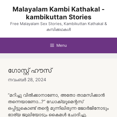
Skip
Malayalam Kambi Kathakal -
to
kambikuttan Stories
content
Free Malayalam Sex Stories, Kambikuttan Kathakal &
കമ്പിക്കഥകൾ
Menu
ഗോസ്റ്റ് ഹൗസ്
നവംബർ 28, 2024
“മറിച്ചു വിൽക്കാനാണോ, അതോ താമസിക്കാൻ
തന്നെയാണോ…?” ഡോക്യൂമെന്റസ്
ഒപ്പിട്ടുകൊണ്ട് തന്റെ മുന്നിലിരുന്ന ജോർജിനോടും
ഭാര്യ ജൂലിയോടും കൈമൾ ചോദിച്ചു.