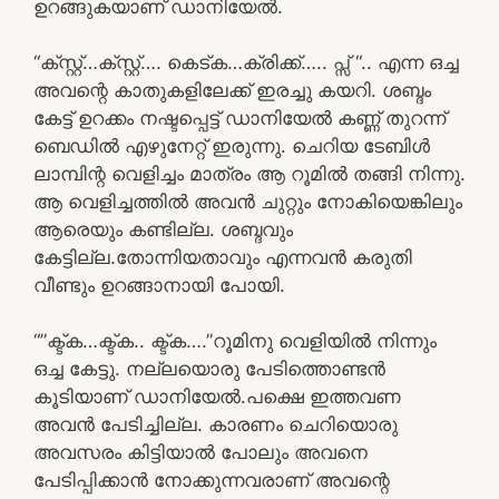
ഉറങ്ങുകയാണ് ഡാനിയേൽ.
“ക്സ്റ്റ്…ക്സ്റ്റ്…. കെട്ക…ക്രിക്ക്….. പ്സ് “.. എന്ന ഒച്ച
അവന്റെ കാതുകളിലേക്ക് ഇരച്ചു കയറി. ശബ്ദം
കേട്ട് ഉറക്കം നഷ്ടപ്പെട്ട് ഡാനിയേൽ കണ്ണ് തുറന്ന്
ബെഡിൽ എഴുനേറ്റ് ഇരുന്നു. ചെറിയ ടേബിൾ
ലാമ്പിന്റ വെളിച്ചം മാത്രം ആ റൂമിൽ തങ്ങി നിന്നു.
ആ വെളിച്ചത്തിൽ അവൻ ചുറ്റും നോകിയെങ്കിലും
ആരെയും കണ്ടില്ല. ശബ്ദവും
കേട്ടില്ല.തോന്നിയതാവും എന്നവൻ കരുതി
വീണ്ടും ഉറങ്ങാനായി പോയി.
“”ക്ട്ക…ക്ട്ക.. ക്ട്ക….”റൂമിനു വെളിയിൽ നിന്നും
ഒച്ച കേട്ടു. നല്ലയൊരു പേടിത്തൊണ്ടൻ
കൂടിയാണ് ഡാനിയേൽ.പക്ഷെ ഇത്തവണ
അവൻ പേടിച്ചില്ല. കാരണം ചെറിയൊരു
അവസരം കിട്ടിയാൽ പോലും അവനെ
പേടിപ്പിക്കാൻ നോക്കുന്നവരാണ് അവന്റെ