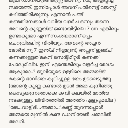
സമയത്ത്. ഇന്നിപ്പോൾ അവന് പതിനെട്ട് വയസ്സ്
കഴിഞ്ഞിരിക്കുന്നു. എന്നാൽ പണ്ട്
കണ്ടതിനേക്കാൾ വലിയ വളർച ഒന്നും തന്നെ
അവന്റെ കുണ്ണയ്ക്ക് ജണ്ടായിട്ടില്ല.7 cm എങ്കിലും
ഉണ്ടാകുമോ എന്ന് സംശയമാണ് ഒപ്പം
ചെറുവിരലിന്റ വീതിയും. അവന്റെ അച്ചൻ
ജോർജിനു 7 ഇഞ്ച് നീളമുണ്ട്, അച്ഛന് ഇഞ്ച്
കണക്കുള്ളത് മകന് സെന്റിമീറ്റർ കണക്ക്
പോലുമില്ല. ഇനി എന്തെങ്കിലും വളർച്ച രോഗം
ആകുമോ..? ജൂലിയുടെ ഉള്ളിലെ അമ്മയ്ക്ക്
മകന്റെ ഭാവിയെ കുറിച്ചുള്ള ഭയം ഉടലെടുത്തു
(മോന്റെ കുണ്ണ കണ്ടാൽ ഉടൻ അമ്മ കുനിഞ്ഞു
കൊടുക്കുന്നതൊക്കെ കമ്പി കഥയിൽ മാത്രേ
നടക്കുള്ളു. ജീവിതത്തിൽ അതത്ര എളുപ്പമല്ല )
“ങേ…വാട്ട്‌ ദി…അമ്മാ…”കണ്ണ് തുറന്നപ്പോൾ
അമ്മയെ മുന്നിൽ കണ്ട ഡാനിയേൽ ചമ്മലിൽ
അലറി.