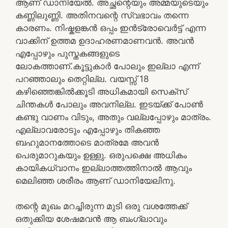
ആണ് ഡാനിയേൽ. അച്ഛന്റെയും അമ്മയുടെയും
കണ്ണിലുണ്ണി. അതിനവന്റെ സ്വഭാവം തന്നെ
കാരണം. നിഷ്കളങ്കൻ ഒപ്പം ഇൻട്രോവെർട്ട് എന്ന
വാക്കിന്‌ ഉത്തമ ഉദാഹരണമാണവൻ. അവൻ
എപ്പോഴും പുസ്തകങ്ങളുടെ
ലോകത്താണ്.കൂട്ടുകാർ പോലും ഇല്ലാ എന്ന്
പറഞ്ഞാലും തെറ്റില്ല. വയസ്സ് 18
കഴിഞ്ഞെങ്കിൽക്കൂടി അധികമായി സെക്സ്
ചിന്തകൾ പോലും അവനില്ല. ഇടയ്ക്ക് പോൺ
കണ്ടു വാണം വിടും, അതും വല്ലപ്പോഴും മാത്രം.
എല്ലാവരോടും എപ്പോഴും തികഞ്ഞ
ബഹുമാനത്തോടെ മാത്രമേ അവൻ
പെരുമാറുകയും ഉള്ളു. ഒരുപക്ഷെ അധികം
കായികധ്വാനം ഇല്ലാത്തത്തിനാൽ ആവും
മെലിഞ്ഞ ശരീരം ആണ് ഡാനിയേലിനു.
തന്റെ മുഖം മറച്ചിരുന്ന മുടി ഒരു വശത്തേക്ക്
ഒതുക്കിയ ശേഷമവൻ ആ ബംഗ്ലാവും