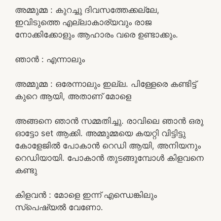
അമ്മുമ്മ : കുറച്ചു ദിവസത്തേക്കല്ലേ,
ഇവിടുത്തെ എല്ലാകാര്യവും രാജ
നോക്കിക്കോളും ആഹാരം വരെ ഉണ്ടാക്കും.
ഞാൻ : എന്നാലും
അമ്മുമ്മ : ഒരേന്നാലും ഇല്ല. പിള്ളേരെ കണ്ടിട്ട്
കുറെ ആയി, അതാണ് മോളെ
അങ്ങനെ ഞാൻ സമ്മതിച്ചു. രാവിലെ ഞാൻ ഒരു
ഓട്ടോ set ആക്കി. അമ്മുമ്മയെ കയറ്റി വിട്ടിട്ടു
കോളേജിൽ പോകാൻ റെഡി ആയി, അനിയനും
റെഡിയായി. പോകാൻ തുടങ്ങുമ്പോൾ കിളവനെ
കണ്ടു
കിളവൻ : മോളെ ഇന്ന് എന്ധെങ്കിലും
സ്പെഷ്യൽ വേണോ.