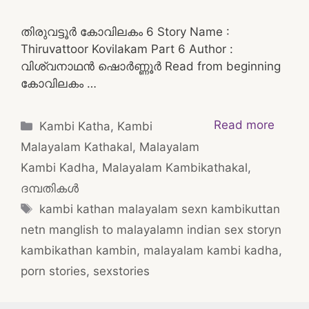
തിരുവട്ടൂർ കോവിലകം 6 Story Name :
Thiruvattoor Kovilakam Part 6 Author :
വിശ്വനാഥൻ ഷൊർണ്ണൂർ Read from beginning
കോവിലകം …
Categories
Read more
Kambi Katha
,
Kambi
Malayalam Kathakal
,
Malayalam
Kambi Kadha
,
Malayalam Kambikathakal
,
ദമ്പതികള്‍
Tags
kambi kathan malayalam sexn kambikuttan
netn manglish to malayalamn indian sex storyn
kambikathan kambin
,
malayalam kambi kadha
,
porn stories
,
sexstories