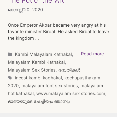
The Pot of the Wit
ഓഗസ്റ്റ്‌ 20, 2020
Once Emperor Akbar became very angry at his
favorite minister Birbal. He asked Birbal to leave
the kingdom …
Categories
Read more
Kambi Malayalam Kathakal
,
Malayalam Kambi Kathakal
,
Malayalam Sex Stories
,
ദമ്പതികള്‍
Tags
incest kambi kadhakal
,
kochupusthakam
2020
,
malayalam font sex stories
,
malayalam
hot kathakal
,
www.malayalam sex stories.com
,
ഭാര്യയുടെ ചേച്ചിയും ഞാനും