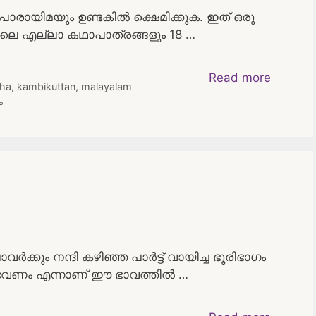
യിമയും ഉണ്ടകിൽ ക്ഷെമിക്കുക. ഇത് ഒരു
ിലെ എല്ലാ കഥാപാത്രങ്ങളും 18 …
Read more
tha
,
kambikuttan
,
malayalam
ം
ർക്കും നന്ദി കഴിഞ്ഞ പാർട്ട്‌ വായിച്ച ഭൂരിഭാഗം
 വേണം എന്നാണ് ഈ ഭാവത്തിൽ …