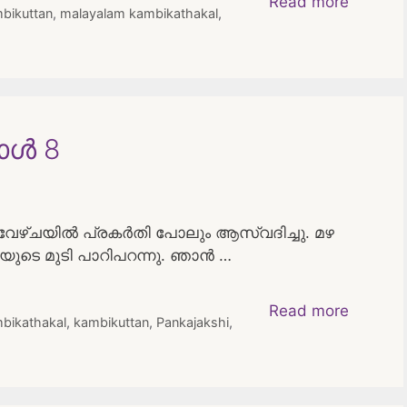
Read more
bikuttan
,
malayalam kambikathakal
,
ോൾ 8
 വേഴ്ചയിൽ പ്രകർതി പോലും ആസ്വദിച്ചു. മഴ
യുടെ മുടി പാറിപറന്നു. ഞാൻ …
Read more
bikathakal
,
kambikuttan
,
Pankajakshi
,