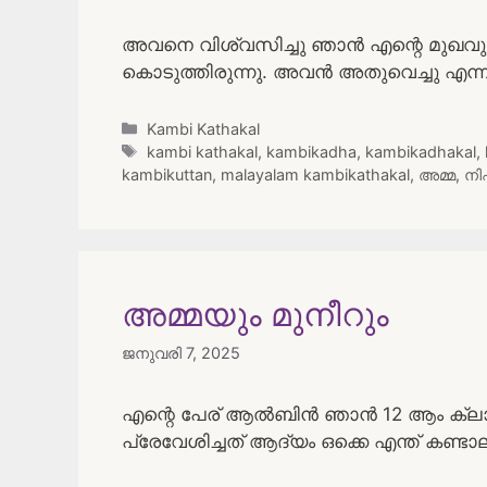
അവനെ വിശ്വസിച്ചു ഞാൻ എന്റെ മുഖവും
കൊടുത്തിരുന്നു. അവൻ അതുവെച്ചു എന്ന്
Categories
Kambi Kathakal
Tags
kambi kathakal
,
kambikadha
,
kambikadhakal
,
kambikuttan
,
malayalam kambikathakal
,
അമ്മ
,
നി
അമ്മയും മുനീറും
ജനുവരി 7, 2025
എന്റെ പേര് ആൽബിൻ ഞാൻ 12 ആം ക്ലാസ്
പ്രേവേശിച്ചത് ആദ്യം ഒക്കെ എന്ത് കണ്ടാ