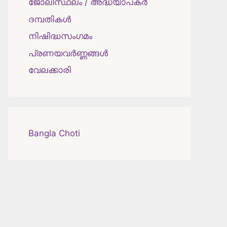
ജോലിസ്ഥലം / അദ്ധ്യാപകർ
ദമ്പതികള്‍
നിഷിദ്ധസംഗമം
പ്രണയവർണ്ണങ്ങൾ
വേലക്കാരി
Bangla Choti