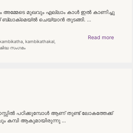
 അമ്മേടെ മുഖവും എല്ലാം കാൾ ഇൽ കാണിച്ചു
 ബ്ലാക്‌മെയ്ൽ ചെയ്യാൻ തുടങ്ങി. …
Read more
kambikatha
,
kambikathakal
,
ഷിദ്ധ സംഗമം
സിൽ പഠിക്കുമ്പോൾ ആണ് തുണ്ട് ലോകത്തേക്ക്
ലും കമ്പി ആകുമായിരുന്നു …