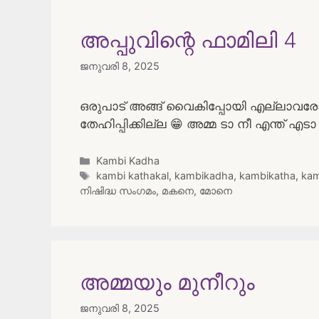
അപ്പുവിന്റെ ഫാമിലി 4
ജനുവരി 8, 2025
ഒരുപാട് അങ്ങ് വൈകിപ്പോയി എല്ലാവരോടു
തേഹിപ്പിക്കില്ല 😁 അമ്മ ടാ നീ എന്ത് എട
Categories
Kambi Kadha
Tags
kambi kathakal
,
kambikadha
,
kambikatha
,
kam
നിഷിദ്ധ സംഗമം
,
മകനെ
,
മോനെ
അമ്മയും മുനീറും
ജനുവരി 8, 2025