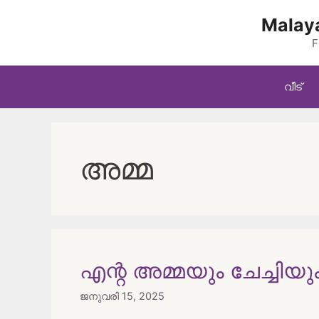
Skip
Malaya
to
content
F
വീട്
അമ്മ
എന്റ അമ്മയും ചേച്ചിയു
ജനുവരി 15, 2025