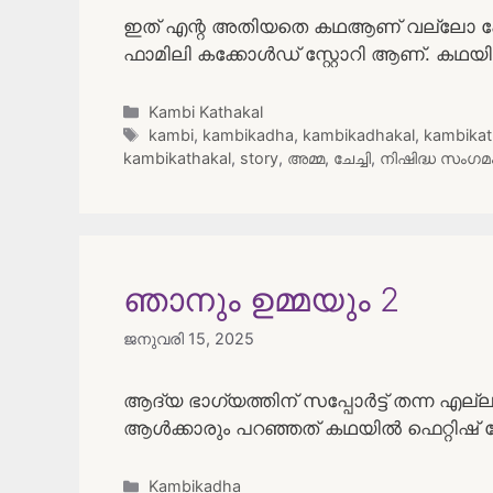
ഇത് എന്റ അതിയതെ കഥആണ് വല്ലോ പോരാ
ഫാമിലി കക്കോൾഡ് സ്റ്റോറി ആണ്. കഥയ
Categories
Kambi Kathakal
Tags
kambi
,
kambikadha
,
kambikadhakal
,
kambika
kambikathakal
,
story
,
അമ്മ
,
ചേച്ചി
,
നിഷിദ്ധ സംഗമ
ഞാനും ഉമ്മയും 2
ജനുവരി 15, 2025
ആദ്യ ഭാഗ്യത്തിന് സപ്പോർട്ട് തന്ന എല്ലാവ
ആൾക്കാരും പറഞ്ഞത് കഥയിൽ ഫെറ്റിഷ്
Categories
Kambikadha