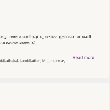
ം ക്ഷമ ചോദിക്കുന്നു അമ്മേ ഇങ്ങനെ നോക്കി
ാ പറഞ്ഞെ അമ്മക്ക് …
Read more
bikathakal
,
kambikuttan
,
Mosco
,
അമ്മ
,