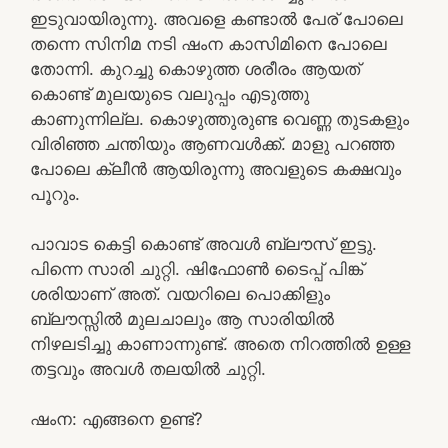
ഇടുവായിരുന്നു. അവളെ കണ്ടാൽ പേര് പോലെ
തന്നെ സിനിമ നടി ഷംന കാസിമിനെ പോലെ
തോന്നി. കുറച്ചു കൊഴുത്ത ശരീരം ആയത്
കൊണ്ട് മുലയുടെ വലുപ്പം എടുത്തു
കാണുന്നില്ല. കൊഴുത്തുരുണ്ട വെണ്ണ തുടകളും
വിരിഞ്ഞ ചന്തിയും ആണവൾക്ക്. മാളു പറഞ്ഞ
പോലെ ക്ലീൻ ആയിരുന്നു അവളുടെ കക്ഷവും
പൂറും.
പാവാട കെട്ടി കൊണ്ട് അവൾ ബ്ലൗസ് ഇട്ടു.
പിന്നെ സാരി ചുറ്റി. ഷിഫോൺ ടൈപ്പ് പിങ്ക്
ശരിയാണ് അത്. വയറിലെ പൊക്കിളും
ബ്ലൗസ്സിൽ മുലചാലും ആ സാരിയിൽ
നിഴലടിച്ചു കാണാന്നുണ്ട്. അതെ നിറത്തിൽ ഉള്ള
തട്ടവും അവൾ തലയിൽ ചുറ്റി.
ഷംന: എങ്ങനെ ഉണ്ട്?