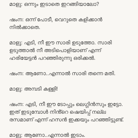
മാളു: ഒന്നും ഇടാതെ ഇറങ്ങിയാലോ?
ഷംന: ഒന്ന് പോടീ, വെറുതെ കളിക്കാൻ
നിൽക്കാതെ.
മാളു: എടി, നീ ഈ സാരി ഉടുത്തോ. സാരി
ഉടുത്താൽ നീ അടിപൊളിയാണ് എന്ന്
ഹരിയേട്ടൻ പറഞ്ഞിരുന്നു ഒരിക്കൽ.
ഷംന: ആണോ..എന്നാൽ സാരി തന്നെ മതി.
മാളു: അമ്പടി കള്ളി!
ഷംന: എടി, നീ ഈ ടോപ്പും ലെഗ്ഗിൻസും ഇട്ടോ.
ഇത് ഇടുമ്പോൾ നിൻ്റെ ഷെയിപ്പ് നല്ല
രസമാണ് എന്ന് ഹസൻ ഇക്കയും പറഞ്ഞിട്ടുണ്ട്.
മാളു: ആണോ..എന്നാൽ ഇടാം.