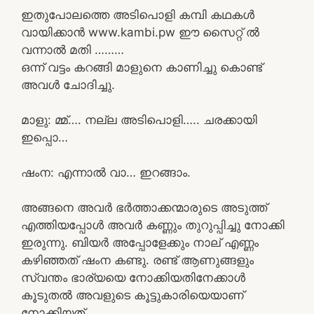
ഇതുപോലത്തെ അടിപൊളി കമ്പി കഥകൾ
വായിക്കാൻ www.kambi.pw ഈ സൈറ്റ് ൽ
വന്നാൽ മതി ………
ഒന്ന് വട്ടം കറങ്ങി മാളുനെ കാണിച്ചു കൊണ്ട്
അവൾ ചോദിച്ചു.
മാളു: മ്മ്…. നല്ല അടിപൊളി….. ചരക്കായി
ഇപ്പൊ…
ഷംന: എന്നാൽ വാ… ഇറങ്ങാം.
അങ്ങനെ അവർ ഭർത്താക്കന്മാരുടെ അടുത്ത്
എത്തിയപ്പോൾ അവർ കണ്ണും തുറുപ്പിച്ചു നോക്കി
ഇരുന്നു. ബിയർ അപ്പോളേക്കും നാല് എണ്ണം
കഴിഞ്ഞത് ഷംന കണ്ടു. രണ്ട് ആണുങ്ങളും
സ്വന്തം ഭാര്യയെ നോക്കിയതിനേക്കാൾ
കൂടുതൽ അവളുടെ കൂട്ടുകാരിയെയാണ്
നോക്കിയത്.