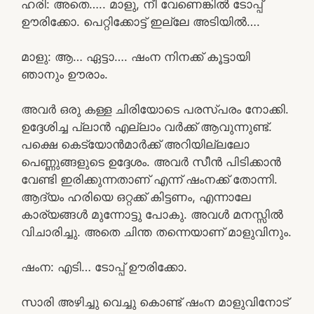
ഹരി: അതെ….. മാളു, നീ വേണെങ്കിൽ ടോപ്പ്
ഊരിക്കോ. പെറ്റിക്കോട്ട് ഇല്ലേ അടിയിൽ….
മാളു: ആ… ഏട്ടാ…. ഷംന നിനക്ക് കൂട്ടായി
ഞാനും ഊരാം.
അവർ ഒരു കള്ള ചിരിയോടെ പരസ്പരം നോക്കി.
ഉദ്ദേശിച്ച പ്ലാൻ എല്ലാം വർക്ക്‌ ആവുന്നുണ്ട്.
പക്ഷെ കെട്യോൻമാർക്ക് അറിയില്ലലോ
പെണ്ണുങ്ങളുടെ ഉദ്ദേശം. അവർ സീൻ പിടിക്കാൻ
വേണ്ടി ഇരിക്കുന്നതാണ് എന്ന് ഷംനക്ക് തോന്നി.
ആദ്യം ഹരിയെ ഒറ്റക്ക് കിട്ടണം, എന്നാലേ
കാര്യങ്ങൾ മുന്നോട്ടു പോകു. അവൾ മനസ്സിൽ
വിചാരിച്ചു. അതെ ചിന്ത തന്നെയാണ് മാളുവിനും.
ഷംന: എടി… ടോപ്പ് ഊരിക്കോ.
സാരി അഴിച്ചു വെച്ചു കൊണ്ട് ഷംന മാളുവിനോട്