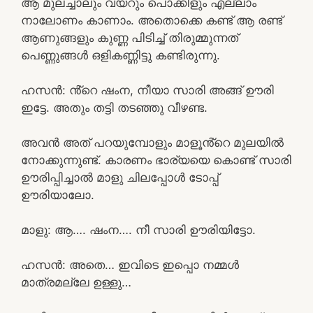
ആ മുലച്ചാലും വയറും പൊക്കിളും എല്ലാം
നാലോണം കാണാം. അതൊക്കെ കണ്ട് ആ രണ്ട്
ആണുങ്ങളും കുണ്ണ പിടിച്ച് തിരുമ്മുന്നത്
പെണ്ണുങ്ങൾ ഒളികണ്ണിട്ടു കണ്ടിരുന്നു.
ഹസൻ: ൻ്റെ ഷംന, നീയാ സാരി അങ്ങ് ഊരി
ഇട്ടേ. അതും തട്ടി തടഞ്ഞു വീഴണ്ട.
അവൻ അത് പറയുമ്പോളും മാളൂൻ്റെ മുലയിൽ
നോക്കുന്നുണ്ട്. കാരണം ഭാര്യയെ കൊണ്ട് സാരി
ഊരിപ്പിച്ചാൽ മാളു ചിലപ്പോൾ ടോപ്പ്
ഊരിയാലോ.
മാളു: ആ…. ഷംന…. നീ സാരി ഊരിയിട്ടോ.
ഹസൻ: അതെ… ഇവിടെ ഇപ്പൊ നമ്മൾ
മാത്രമല്ലേ ഉള്ളു…