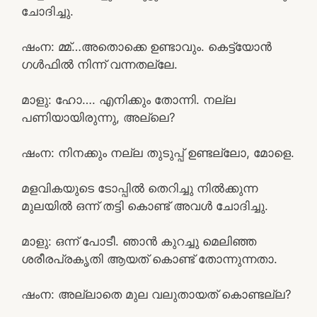
ചോദിച്ചു.
ഷംന: മ്മ്…അതൊക്കെ ഉണ്ടാവും. കെട്ട്യോൻ
ഗൾഫിൽ നിന്ന് വന്നതല്ലേ.
മാളു: ഹോ…. എനിക്കും തോന്നി. നല്ല
പണിയായിരുന്നു, അല്ലെ?
ഷംന: നിനക്കും നല്ല തുടുപ്പ് ഉണ്ടല്ലോ, മോളെ.
മളവികയുടെ ടോപ്പിൽ തെറിച്ചു നിൽക്കുന്ന
മുലയിൽ ഒന്ന് തട്ടി കൊണ്ട് അവൾ ചോദിച്ചു.
മാളു: ഒന്ന് പോടീ. ഞാൻ കുറച്ചു മെലിഞ്ഞ
ശരീരപ്രകൃതി ആയത് കൊണ്ട് തോന്നുന്നതാ.
ഷംന: അല്ലാതെ മുല വലുതായത് കൊണ്ടല്ല?