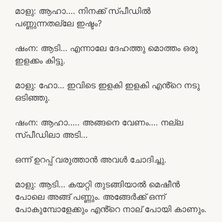
മാളു: ആഹാ…. നിനക്ക് സ്പീഡിൽ
പണ്ണുന്നതല്ലേ ഇഷ്ടം?
ഷംന: ആടി… എന്നാലേ ദേഹത്തു മൊത്തം ഒരു
ഇളക്കം കിട്ടു.
മാളു: ഹോ… ഇവിടെ ഇളകി ഇളകി എൻ്റെ നടു
ഒടിഞ്ഞു.
ഷംന: ആഹാ….. അങ്ങനെ വേണം…. നല്ല
സ്പീഡിലാ അടി…
ഒന്ന് ഉറപ്പ് വരുത്താൻ അവൾ ചോദിച്ചു.
മാളു: ആടി… കയറ്റി തുടങ്ങിയാൽ മെഷീൻ
പോലെ അങ്ങ് പണ്ണും. അങ്ങേർക്ക് ഒന്ന്
പോകുമ്പോളേക്കും എൻ്റെ നാല് പോയി കാണും.