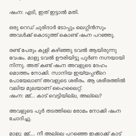
ഷംന: എടി, ഇത് ഇട്ടാൽ മതി.
ഒരു റെഡ് ചുരിദാർ ടോപ്പും ലെഗ്ഗിൻസും
അവൾക്ക് കൊടുത്ത് കൊണ്ട് ഷംന പറഞ്ഞു.
രണ്ട് പേരും കുളി കഴിഞ്ഞു ടവൽ ആയിരുന്നു
വേഷം. മാളു ടവൽ ഊരിയിട്ടു പൂർണ നഗ്നയായി
നിന്നു. അത് കണ്ട് ഷംന അവളുടെ ദേഹം
മൊത്തം നോക്കി. സാനിയ ഇയ്യപ്പൻ്റെ
പോയേലാണ് അവളുടെ ശരീരം. ആ ശരീരത്തിൽ
വലിയ മുലയാണ് ഹൈലൈറ്റ്.
ഷംന: മ്മ്… കാട് വെട്ടിയില്ല, അല്ലെ?
അവളുടെ പൂർ തടത്തിലെ രോമം നോക്കി ഷംന
ചോദിച്ചു.
മാളു: മ്മ്…. നീ അല്ലെ പറഞ്ഞെ ഇക്കാക്ക് കാട്