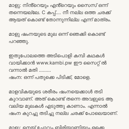
മാളു: നിൻ്റെയും എൻ്റെയും സൈസ് ഒന്ന്
തന്നെയല്ലേ. C കപ്പ്…. നീ നല്ല ഒത്ത ചരക്ക്
ആയത് കൊണ്ട് തോന്നുന്നില്ല എന്ന് മാത്രം.
മാളു ഷംനയുടെ മുല ഒന്ന് ഞെക്കി കൊണ്ട്
പറഞ്ഞു.
ഇതുപോലത്തെ അടിപൊളി കമ്പി കഥകൾ
വായിക്കാൻ www.kambi.pw ഈ സൈറ്റ് ൽ
വന്നാൽ മതി ………
ഷംന: ഒന്ന് പതുക്കെ പിടിക്ക്, മോളെ.
മാളവികയുടെ ശരീരം ഷംനയെക്കാൾ തടി
കുറവാണ്. അത് കൊണ്ട് തന്നെ അവളുടെ ആ
വലിയ മുലകൾ എടുത്തു കാണാം. എന്നാൽ
ഷംന കുറച്ചു തടിച്ചു നല്ല ചരക്ക് പോലെയാണ്.
മാളു: നെയ് ചോറും ബിരിയാണിയും ഒക്കെ