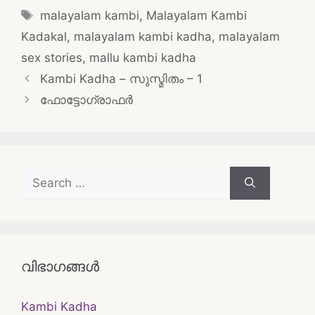
Tags
malayalam kambi
,
Malayalam Kambi
Kadakal
,
malayalam kambi kadha
,
malayalam
sex stories
,
mallu kambi kadha
Post
Kambi Kadha – സുസ്മിതം – 1
navigation
ഫോട്ടോഗ്രാഫർ
Search
for:
വിഭാഗങ്ങൾ
Kambi Kadha