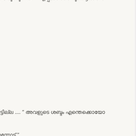
ട്ടില്ല …. ” അവളുടെ ശബ്ദം എന്തെക്കൊയോ
്നോട് ”