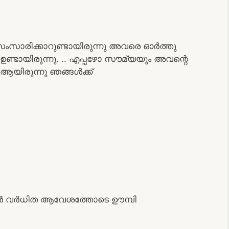
സംസാരിക്കാറുണ്ടായിരുന്നു അവരെ ഓർത്തു
ഉണ്ടായിരുന്നു. .. എപ്പഴോ സൗമ്യയും അവന്റെ
ആയിരുന്നു ഞങ്ങൾക്ക്
വൻ വർധിത ആവേശത്തോടെ ഊമ്പി