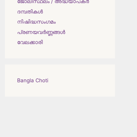
ജോലിസ്ഥലം / അദ്ധ്യാപകർ
ദമ്പതികള്‍
നിഷിദ്ധസംഗമം
പ്രണയവർണ്ണങ്ങൾ
വേലക്കാരി
Bangla Choti