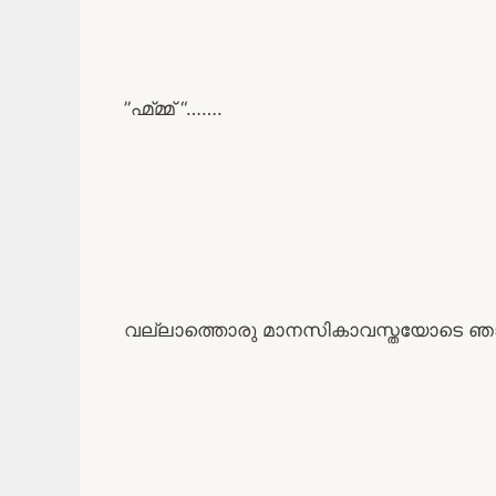
”ഹ്മ്മ്മ് “…….
വല്ലാത്തൊരു മാനസികാവസ്തയോടെ ഞാൻ