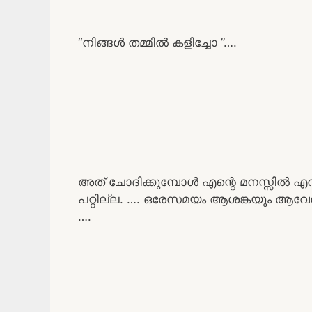
“നിങ്ങൾ തമ്മിൽ കളിച്ചോ ”….
അത് ചോദിക്കുമ്പോൾ എന്റെ മനസ്സിൽ എന്ത
പറ്റില്ല. …. ഒരേസമയം ആശങ്കയും ആവേശ
….