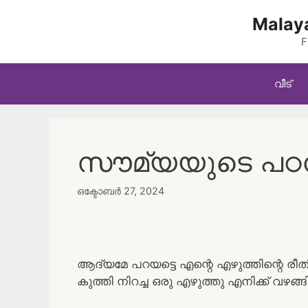
Skip
Malaya
to
content
F
വീട്
സൗമ്യയുടെ പഠനവു
ഒക്ടോബർ 27, 2024
ആദ്യമേ പറയട്ടെ എന്റെ എഴുത്തിന്റെ രീതി
കുത്തി നിറച്ച ഒരു എഴുത്തു എനിക്ക് വഴങ്