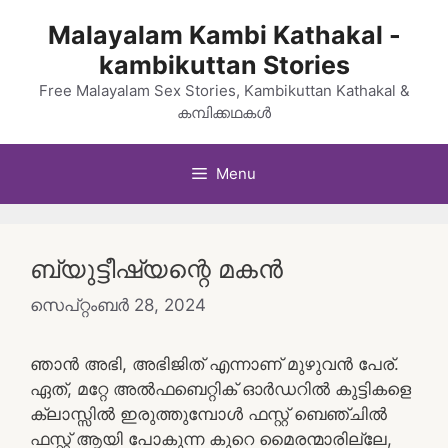
Skip
Malayalam Kambi Kathakal -
to
kambikuttan Stories
content
Free Malayalam Sex Stories, Kambikuttan Kathakal &
കമ്പിക്കഥകൾ
Menu
ബ്യുട്ടീഷ്യന്റെ മകൻ
സെപ്റ്റംബർ 28, 2024
ഞാൻ അഭി, അഭിജിത് എന്നാണ് മുഴുവൻ പേര്.
ഏത്, മറ്റേ അൽഫബെറ്റിക് ഓർഡറിൽ കുട്ടികളെ
ക്ലാസ്സിൽ ഇരുത്തുമ്പോൾ ഫസ്റ്റ് ബെഞ്ചിൽ
ഫസ്റ്റ് ആയി പോകുന്ന കുറെ മൈരന്മാരില്ലേ,