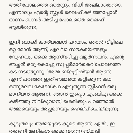
അത് പോലത്തെ ഒരെണ്ണം. വിധി അല്ലാതെന്താ.
എന്നാലും എന്റെ സ്കൂൾ ലൈഫ് കഴിഞ്ഞപ്പോൾ
ഓണം ബമ്പർ അടിച്ച പോലത്തെ ലൈഫ്
ആയിരുന്നു.
ഇനി ബാക്കി കാര്യങ്ങൾ പറയാം. ഞാൻ വീട്ടിലെ
ഒറ്റ മോൻ ആണ്, എല്ലാ സൗകര്യങ്ങളും
സ്നേഹവും ഒക്കെ ആസ്വദിച്ചു വളർന്നവൻ. എന്റെ
അച്ഛൻ ഒരു കൊച്ചു സൂപ്പർമാർകെറ് പോലത്തെ
കട നടത്തുന്നു. ‘അമ്മ ബ്യുട്ടീഷ്യൻ ആണ്,
എന്ന് പറഞ്ഞു ഇത് അമ്മയെ കളിക്കുന്ന കഥ
ഒന്നുമല്ല കേട്ടോ(കഥ എഴുതുന്ന സ്റ്റീഫൻ ഒരു
മാന്യൻ ആണേ). ഞാൻ ഇപ്പൊ എംബിഎ ഒക്കെ
കഴിഞ്ഞു നില്കുവാന്, ശെരിക്കും പറഞ്ഞാൽ
അമ്മയെയും അച്ഛനെയും ഹെല്പ് ചെയ്യുന്നു.
കൂടുതലും അമ്മയുടെ കൂടെ ആണ്, ഏത് , ഇ
തരുണി മണികൾ ഒക്കെ വരുന്ന ബ്യൂട്ടി