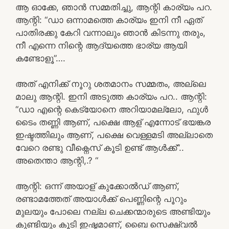
ആ ഓക്കേ, ഞാൻ സമ്മതിച്ചു, ആന്റി കാര്യം പറ.
ആന്റി: “ഡാ ഒന്നാമത്തെ കാര്യം ഇനി നീ ഏത്
പാതിരക്കു കേറി വന്നാലും ഞാൻ കിടന്നു തരും,
നീ എന്നെ നിന്റെ ആദ്യത്തെ ഭാര്യ ആയി
കണ്ടോളൂ”….
അത് എനിക്ക് നൂറു ശതമാനം സമ്മതം, അല്ലെ
മാലു ആന്റി. ഇനി അടുത്ത കാര്യം പറ.. ആന്റി:
“ഡാ എന്റെ കെട്യോനെ അറിയാമല്ലോ, ഫുൾ
ടൈം തണ്ണി ആണ്, പക്ഷെ ആള് എന്നോട് ഭയങ്കര
ഇഷ്ടത്തിലും ആണ്, പക്ഷെ വെള്ളമടി അല്ലാതെ
വേറെ രണ്ടു വീക്നെസ് കൂടി ഉണ്ട് ആൾക്ക്”..
അതെന്താ ആന്റി,.? “
ആന്റി: ഒന്ന് അയാള് കുക്കോൽഡ് ആണ്,
രണ്ടാമത്തേത് അയാൾക്ക്‌ പെണ്ണിന്റെ പൂറും
മുലയും പോലെ നല്ല ചെക്കന്മാരുടെ അണ്ടിയും
കുണ്ടിയും കൂടി ഇഷ്ടമാണ്, ബൈ സെക്ഷ്വൽ