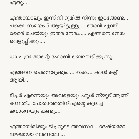
ഏതു…
എന്തായാലും ഇന്നിനി റൂമിൽ നിന്നു ഇറങ്ങേണ്ട…
പക്ഷെ സമയം 5 ആയിട്ടുള്ളൂ…. ഞാൻ എന്ത്
മൈര് ചെയ്യും ഇത്ര നേരം……എങ്ങനെ നേരം
വെളുപ്പിക്കും….
ധാ പുറത്തെന്റെ ഫോൺ ബെല്ലടിക്കുന്നു….
എങ്ങനെ ചെന്നെടുക്കും….. ഛെ…. കാൾ കട്ട്‌
ആയി…
ടീച്ചർ എന്നെയും അവളെയും ഫുൾ ന്യൂട് ആണ്
കണ്ടത്… പോരാത്തതിന് എന്റെ കുലച്ച
ജവാനെയും കണ്ടു….
എന്തായിരിക്കും ടീച്ചറുടെ അവസ്ഥ… ദേഷ്യമോ
ലജ്ജയോ നാണമോ …