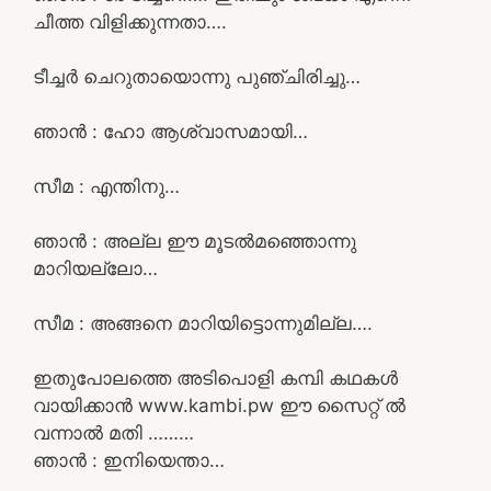
ചീത്ത വിളിക്കുന്നതാ….
ടീച്ചർ ചെറുതായൊന്നു പുഞ്ചിരിച്ചു…
ഞാൻ : ഹോ ആശ്വാസമായി…
സീമ : എന്തിനു…
ഞാൻ : അല്ല ഈ മൂടൽമഞ്ഞൊന്നു
മാറിയല്ലോ…
സീമ : അങ്ങനെ മാറിയിട്ടൊന്നുമില്ല….
ഇതുപോലത്തെ അടിപൊളി കമ്പി കഥകൾ
വായിക്കാൻ www.kambi.pw ഈ സൈറ്റ് ൽ
വന്നാൽ മതി ………
ഞാൻ : ഇനിയെന്താ…