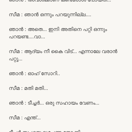
സീമ : ഞാൻ ഒന്നും പറയുന്നില്ല….
ഞാൻ : അതെ… ഇനി അതിനെ പറ്റി ഒന്നും
പറയണ്ട….വാ…
സീമ : ആദ്യം നീ കൈ വിട്… എന്നാലേ വരാൻ
പറ്റൂ…
ഞാൻ : ഓഹ് സോറി..
സീമ : മതി മതി…
ഞാൻ : ടീച്ചർ… ഒരു സഹായം വേണം…
സീമ : എന്ത്…