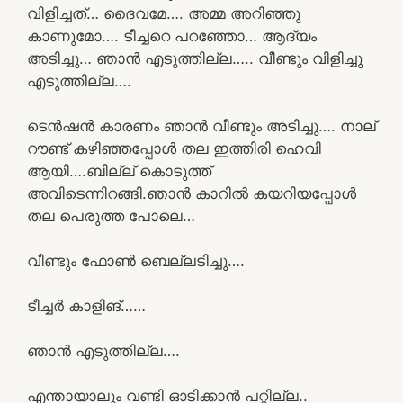
വിളിച്ചത്… ദൈവമേ…. അമ്മ അറിഞ്ഞു
കാണുമോ…. ടീച്ചറെ പറഞ്ഞോ… ആദ്യം
അടിച്ചു… ഞാൻ എടുത്തില്ല….. വീണ്ടും വിളിച്ചു
എടുത്തില്ല….
ടെൻഷൻ കാരണം ഞാൻ വീണ്ടും അടിച്ചു…. നാല്
റൗണ്ട് കഴിഞ്ഞപ്പോൾ തല ഇത്തിരി ഹെവി
ആയി….ബില്ല് കൊടുത്ത്
അവിടെന്നിറങ്ങി.ഞാൻ കാറിൽ കയറിയപ്പോൾ
തല പെരുത്ത പോലെ…
വീണ്ടും ഫോൺ ബെല്ലടിച്ചു….
ടീച്ചർ കാളിങ്……
ഞാൻ എടുത്തില്ല….
എന്തായാലും വണ്ടി ഓടിക്കാൻ പറ്റില്ല..