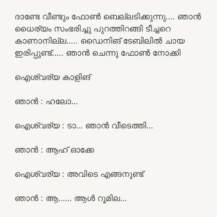
ദാണ്ടേ വീണ്ടും ഫോൺ ബെല്ലടിക്കുന്നു…. ഞാൻ
ധൈര്യം സംഭരിച്ചു പുറത്തിറങ്ങി ടീച്ചറെ
കാണാനില്ല….. ഡൈനിങ് ടേബിലിൽ ചായ
ഇരിപ്പുണ്ട്….. ഞാൻ ചെന്നു ഫോൺ നോക്കി
ഐശ്വര്യ കാളിങ്
ഞാൻ : ഹലോ…
ഐശ്വര്യ : ടാ… ഞാൻ വീടെത്തി…
ഞാൻ : ആഹ് ഓക്കേ
ഐശ്വര്യ : അവിടെ എങ്ങനുണ്ട്
ഞാൻ : ആ…… ആൾ റൂമില…