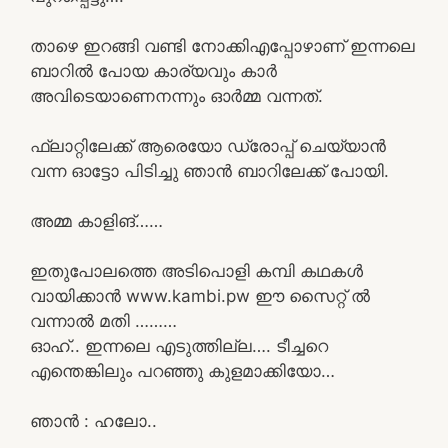
താഴെ ഇറങ്ങി വണ്ടി നോക്കിഎപ്പോഴാണ് ഇന്നലെ
ബാറിൽ പോയ കാര്യവും കാർ
അവിടെയാണെനന്നും ഓർമ്മ വന്നത്.
ഫ്ലാറ്റിലേക്ക് ആരെയോ ഡ്രോപ്പ് ചെയ്യാൻ
വന്ന ഓട്ടോ പിടിച്ചു ഞാൻ ബാറിലേക്ക് പോയി.
അമ്മ കാളിങ്……
ഇതുപോലത്തെ അടിപൊളി കമ്പി കഥകൾ
വായിക്കാൻ www.kambi.pw ഈ സൈറ്റ് ൽ
വന്നാൽ മതി ………
ഓഹ്.. ഇന്നലെ എടുത്തില്ല…. ടീച്ചറെ
എന്തെങ്കിലും പറഞ്ഞു കുളമാക്കിയോ…
ഞാൻ : ഹലോ..