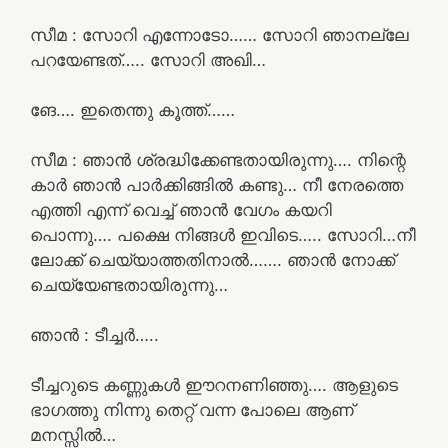
സീമ : സോറി എന്നോടോ…… സോറി ഞാനല്ലേ
പറയേണ്ടത്….. സോറി അഖി…
ങേ…. ഇതെന്തു കൂത്ത്……
സീമ : ഞാൻ ശ്രദ്ധിക്കേണ്ടതായിരുന്നു…. നിന്റെ
കാർ ഞാൻ പാർക്കിങ്ങിൽ കണ്ടു… നീ നേരത്തെ
എത്തി എന്ന് വെച്ച് ഞാൻ വേഗം കയറി
പൊന്നു…. പക്ഷെ നിങ്ങൾ ഇവിടെ….. സോറി…നീ
ലോക്ക് ചെയ്യാത്തതിനാൽ……. ഞാൻ നോക്ക്
ചെയ്യേണ്ടതായിരുന്നു…
ഞാൻ : ടീച്ചർ…..
ടീച്ചറുടെ കണ്ണുകൾ ഈറനണിഞ്ഞു…. ആളുടെ
ഭാഗത്തു നിന്നു തെറ്റ് വന്ന പോലെ ആണ്
മനസ്സിൽ…