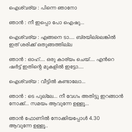
ഐശ്വര്യ : പിന്നെ ഞാനോ
ഞാൻ : നീ ഇപ്പൊ പോ ഐഷു…
ഐശ്വര്യ : എങ്ങനെ ടാ…. ബ്രയില്ലെങ്കിൽ
ഇത് ശരിക്ക് ഒതുങ്ങത്തില്ല
ഞാൻ : ഓഹ്…. ഒരു കാര്യം ചെയ്…. എൻറെ
ഷർട്ട്‌ ഇതിന്റെ മുകളിൽ ഇട്ടോ….
ഐശ്വര്യ : വീട്ടിൽ കണ്ടാലോ…
ഞാൻ : ടെ പുല്ലേ… നീ വേഗം അതിട്ടു ഇറങ്ങാൻ
നോക്ക്… സമയം ആവുന്നേ ഉള്ളൂ…
ഞാൻ ഫോണിൽ നോക്കിയപ്പോൾ 4.30
ആവുന്നേ ഉള്ളൂ..