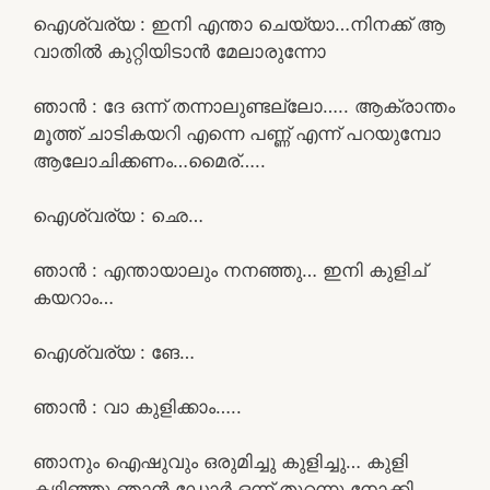
ഐശ്വര്യ : ഇനി എന്താ ചെയ്യാ…നിനക്ക് ആ
വാതിൽ കുറ്റിയിടാൻ മേലാരുന്നോ
ഞാൻ : ദേ ഒന്ന് തന്നാലുണ്ടല്ലോ….. ആക്രാന്തം
മൂത്ത് ചാടികയറി എന്നെ പണ്ണ് എന്ന് പറയുമ്പോ
ആലോചിക്കണം…മൈര്…..
ഐശ്വര്യ : ഛെ…
ഞാൻ : എന്തായാലും നനഞ്ഞു… ഇനി കുളിച്
കയറാം…
ഐശ്വര്യ : ങേ…
ഞാൻ : വാ കുളിക്കാം…..
ഞാനും ഐഷുവും ഒരുമിച്ചു കുളിച്ചു… കുളി
കഴിഞ്ഞു ഞാൻ ഡോർ ഒന്ന് തുറന്നു നോക്കി.