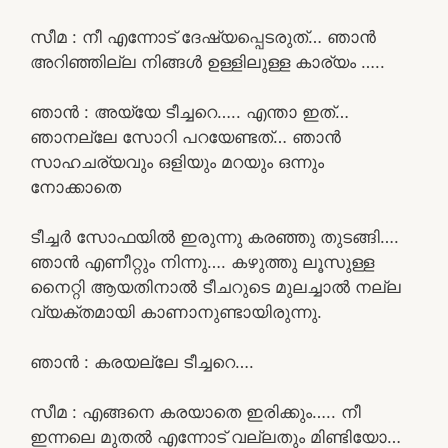
സീമ : നീ എന്നോട് ദേഷ്യപ്പെടരുത്… ഞാൻ
അറിഞ്ഞില്ല നിങ്ങൾ ഉള്ളിലുള്ള കാര്യം …..
ഞാൻ : അയ്യേ ടീച്ചറെ….. എന്താ ഇത്…
ഞാനല്ലേ സോറി പറയേണ്ടത്… ഞാൻ
സാഹചര്യവും ഒളിയും മറയും ഒന്നും
നോക്കാതെ
ടീച്ചർ സോഫയിൽ ഇരുന്നു കരഞ്ഞു തുടങ്ങി….
ഞാൻ എണീറ്റും നിന്നു…. കഴുത്തു ലൂസുള്ള
നൈറ്റി ആയതിനാൽ ടീചറുടെ മുലച്ചാൽ നല്ല
വ്യക്തമായി കാണാനുണ്ടായിരുന്നു.
ഞാൻ : കരയല്ലേ ടീച്ചറെ….
സീമ : എങ്ങനെ കരയാതെ ഇരിക്കും….. നീ
ഇന്നലെ മുതൽ എന്നോട് വല്ലതും മിണ്ടിയോ…