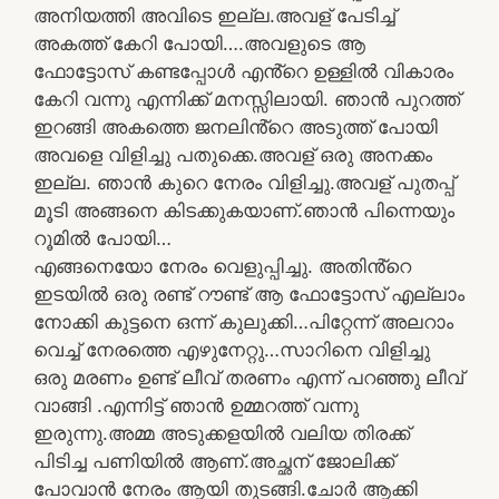
അനിയത്തി അവിടെ ഇല്ല.അവള് പേടിച്ച്
അകത്ത് കേറി പോയി….അവളുടെ ആ
ഫോട്ടോസ് കണ്ടപ്പോൾ എൻ്റെ ഉള്ളിൽ വികാരം
കേറി വന്നു എന്നിക്ക് മനസ്സിലായി. ഞാൻ പുറത്ത്
ഇറങ്ങി അകത്തെ ജനലിൻ്റെ അടുത്ത് പോയി
അവളെ വിളിച്ചു പതുക്കെ.അവള് ഒരു അനക്കം
ഇല്ല. ഞാൻ കുറെ നേരം വിളിച്ചു.അവള് പുതപ്പ്
മൂടി അങ്ങനെ കിടക്കുകയാണ്.ഞാൻ പിന്നെയും
റൂമിൽ പോയി…
എങ്ങനെയോ നേരം വെളുപ്പിച്ചു. അതിൻ്റെ
ഇടയിൽ ഒരു രണ്ട് റൗണ്ട് ആ ഫോട്ടോസ് എല്ലാം
നോക്കി കുട്ടനെ ഒന്ന് കുലുക്കി…പിറ്റേന്ന് അലറാം
വെച്ച് നേരത്തെ എഴുനേറ്റു…സാറിനെ വിളിച്ചു
ഒരു മരണം ഉണ്ട് ലീവ് തരണം എന്ന് പറഞ്ഞു ലീവ്
വാങ്ങി .എന്നിട്ട് ഞാൻ ഉമ്മറത്ത് വന്നു
ഇരുന്നു.അമ്മ അടുക്കളയിൽ വലിയ തിരക്ക്
പിടിച്ച പണിയിൽ ആണ്.അച്ഛന് ജോലിക്ക്
പോവാൻ നേരം ആയി തുടങ്ങി.ചോർ ആക്കി