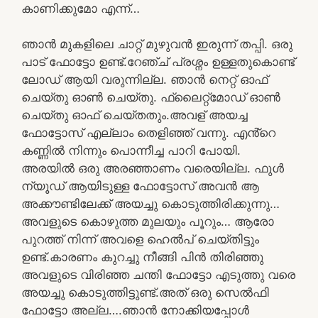
കാണിക്കുമോ എന്ന്…
ഞാൻ മുകളിലെ ചാറ്റ് മുഴുവൻ ഇരുന്ന് തപ്പി. ഒരു
പാട് ഫോട്ടോ ഉണ്ട്.റേഞ്ച് പ്രശ്നം ഉള്ളതുകൊണ്ട്
ലോഡ് ആയി വരുന്നില്ല. ഞാൻ നെറ്റ് ഓഫ്
ചെയ്തു ഓൺ ചെയ്തു. ഫ്ലൈറ്റ്മോഡ് ഓൺ
ചെയ്തു ഓഫ് ചെയ്തതും.അവള് അയച്ച
ഫോട്ടോസ് എല്ലാം തെളിഞ്ഞ് വന്നു. എൻ്റെ
കണ്ണിൽ നിന്നും പൊന്നീച്ച പാറി പോയി.
അരയിൽ ഒരു അരഞ്ഞാണം വരെയില്ല. ഫുൾ
ന്യൂഡ് ആയിടുള്ള ഫോട്ടോസ് അവൻ ആ
അക്കൗണ്ടിലേക്ക് അയച്ചു കൊടുത്തിരിക്കുന്നു…
അവളുടെ കൊഴുത്ത മുലയും പൂറും… ആരോ
പുറത്ത് നിന്ന് അവളെ ഹെൽപ് ചെയ്തിട്ടും
ഉണ്ട്.കാരണം കുറച്ചു നീങ്ങി പിൻ തിരിഞ്ഞു
അവളുടെ വിരിഞ്ഞ ചന്തി ഫോട്ടോ എടുത്തു വരെ
അയച്ചു കൊടുത്തിട്ടുണ്ട്.അത് ഒരു സെൽഫി
ഫോട്ടോ അല്ല….ഞാൻ നോക്കിയപ്പോൾ