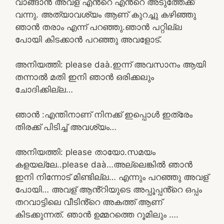
വാങ്ങാൻ അവള് എൻ്റെ എൻ്റെ അടുത്തേക്ക്
വന്നു. അത്യാവശ്യം ആണ് കുറച്ചു കഴിഞ്ഞു
ഞാൻ തരാം എന്ന് പറഞ്ഞു.ഞാൻ പറ്റില്ല
പോയി കിടക്കാൻ പറഞ്ഞു അവളോട്.
അനിയത്തി: please daà.ഇന്ന് അവസാനം ആയി
തന്നാൽ മതി ഇനി ഞാൻ ഒരിക്കലും
ചോദിക്കില്ല…
ഞാൻ :എന്തിനാണ് നിനക്ക് ഇപ്പൊൾ ഇത്രേം
തിരക്ക് പിടിച്ച് അവശ്യം…
അനിയത്തി: please തായോ.സമയം
കളയല്ലേ..please daà…അല്ലെങ്കിൽ ഞാൻ
ഇനി നിന്നോട് മിണ്ടില്ല… എന്നും പറഞ്ഞു അവള്
പോയി… അവള് ആൻ്റിയുടെ അപ്പൂപ്പൻ്റെ ഒപ്പം
തറവാട്ടിലെ വീടിൻ്റെ അകത്ത് ആണ്
കിടക്കുന്നത്. ഞാൻ ഉമ്മറത്തെ റൂമിലും ….