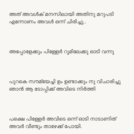
അത് അവൾക് മനസിലായി അതിനു മറുപടി
എന്നോണം അവൾ ഒന്ന് ചിരിച്ചു..
അപ്പോളേക്കും പിള്ളേർ റൂമിലേക്കു ഓടി വന്നു
പുറകെ സൗമ്യേച്ചി ഉം ഉണ്ടാക്കും നു വിചാരിച്ചു
ഞാൻ ആ ടോപ്പിക്ക് അവിടെ നിർത്തി
പക്ഷെ പിള്ളേർ അവിടെ ഒന്ന് ഓടി നാടാണിത്
അവർ വീണ്ടും താഴേക്ക് പോയി.