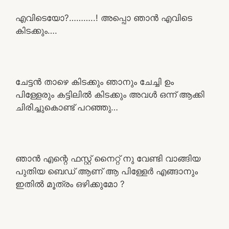
എവിടെയോ?………..! അപ്പൊ ഞാൻ എവിടെ
കിടക്കും….
ചേട്ടൻ താഴെ കിടക്കും ഞാനും ചേച്ചി ഉം
പിള്ളേരും കട്ടിലിൽ കിടക്കും അവൾ ഒന്ന് ആക്കി
ചിരിച്ചുകൊണ്ട് പറഞ്ഞു…
ഞാൻ എന്റെ ഫസ്റ്റ് നൈറ്റ് നു വേണ്ടി വാങ്ങിയ
പുതിയ ബെഡ് ആണ് ആ പിള്ളേർ എങ്ങാനും
ഇതിൽ മൂത്രം ഒഴിക്കുമോ ?