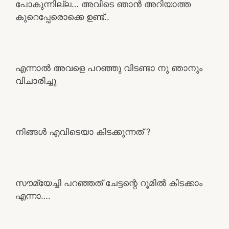
പോകുന്നില്ല… അവിടെ ഞാൻ അറിയാത്ത
കുറെപ്പേരൊക്കെ ഉണ്ട്..
എന്നാൽ അവളെ പറഞ്ഞു വിടണ്ടാ നു ഞാനും
വിചാരിച്ചു
നിങ്ങൾ എവിടെയാ കിടക്കുന്നത് ?
സൗമ്യേച്ചി പറഞ്ഞത് ചേട്ടന്റെ റൂമിൽ കിടക്കാം
എന്നാ….