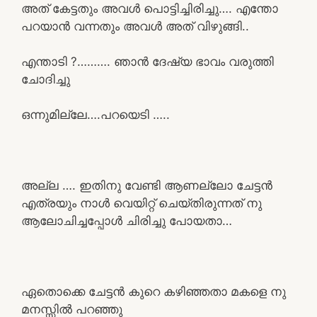
അത് കേട്ടതും അവൾ പൊട്ടിച്ചിരിച്ചു…. എന്തോ
പറയാൻ വന്നതും അവൾ അത് വിഴുങ്ങി..
എന്താടി ?………. ഞാൻ ദേഷ്യ ഭാവം വരുത്തി
ചോദിച്ചു
ഒന്നുമില്ലേ….പറയെടി …..
അല്ല …. ഇതിനു വേണ്ടി ആണല്ലോ ചേട്ടൻ
എത്രയും നാൾ വെയിറ്റ് ചെയ്തിരുന്നത് നു
ആലോചിച്ചപ്പോൾ ചിരിച്ചു പോയതാ…
ഏതൊക്കെ ചേട്ടൻ കുറെ കഴിഞ്ഞതാ മകളെ നു
മനസ്സിൽ പറഞ്ഞു