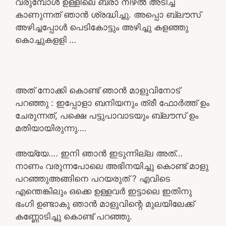
വരുമ്പോൾ ഉള്ളിലെ ബ്രാ നിഴൽ അടിച്ച
കാണുന്നത് ഞാൻ ശ്രദ്ധിച്ചു. അപ്പൊ ബ്ലൗസ്
അഴിച്ചപ്പോൾ പെടികോട്ടും അഴിച്ചു കളഞ്ഞു
കൊച്ചുകളളി …
അത് നോക്കി കൊണ്ട് ഞാൻ മാളുവിനോട്
പറഞ്ഞു : ഇപ്പോളാ ബനിയനും ത്രീ ഫോർത്ത് ഉം
ചേരുന്നത്, പക്ഷെ പട്ടുപാവാടയും ബ്ലൗസ് ഉം
മതിയായിരുന്നു….
അയ്യേ…. ഇനി ഞാൻ ഇടുന്നില്ല അത്…
നാണം വരുന്നപോലെ അഭിനയിച്ചു കൊണ്ട് മാളു
പറഞ്ഞുഅങ്ങിനെ പറയരുത് ? എവിടെ
എന്തെങ്കിലും ഒക്കെ ഉള്ളവർ ഇട്ടാലെ ഇതിനു
ഭംഗി ഉണ്ടാകു ഞാൻ മാളുവിന്റെ മുലയിലേക്ക്
കണ്ണോടിച്ചു കൊണ്ട് പറഞ്ഞു.