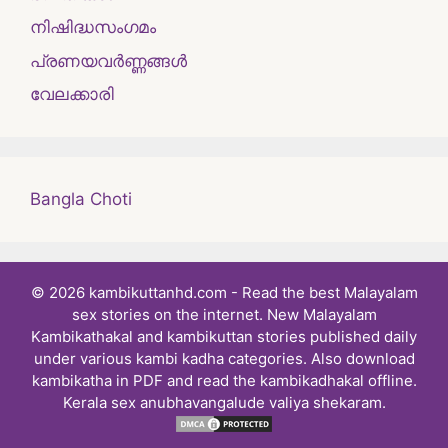
നിഷിദ്ധസംഗമം
പ്രണയവർണ്ണങ്ങൾ
വേലക്കാരി
Bangla Choti
© 2026 kambikuttanhd.com - Read the best Malayalam
sex stories on the internet. New Malayalam
Kambikathakal and kambikuttan stories published daily
under various kambi kadha categories. Also download
kambikatha in PDF and read the kambikadhakal offline.
Kerala sex anubhavangalude valiya shekaram.