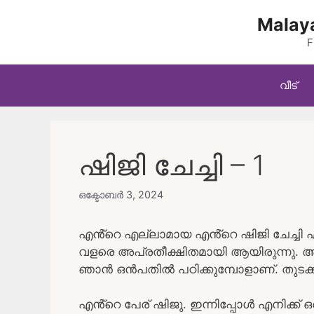
Skip
Malaya
to
content
F
വീട്
ഷിജി ചേച്ചി – 1
ഒക്ടോബർ 3, 2024
എൻ്റെ എല്ലാമായ എൻ്റെ ഷിജി ചേച്ചി എൻ
വളരെ അപ്രതീക്ഷിതമായി ആയിരുന്നു. അത
ഞാൻ ഒൻപതിൽ പഠിക്കുമ്പോളാണ്. തുടക്
എൻ്റെ പേര് ഷിജു. ഇന്നിപ്പോൾ എനിക്ക