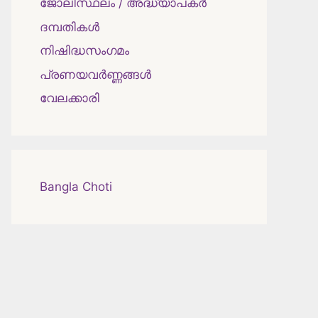
ജോലിസ്ഥലം / അദ്ധ്യാപകർ
ദമ്പതികള്‍
നിഷിദ്ധസംഗമം
പ്രണയവർണ്ണങ്ങൾ
വേലക്കാരി
Bangla Choti