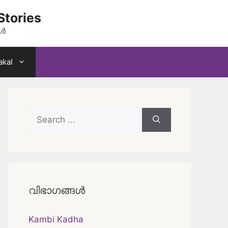
Stories
കൾ
akal
Search
for:
വിഭാഗങ്ങൾ
Kambi Kadha