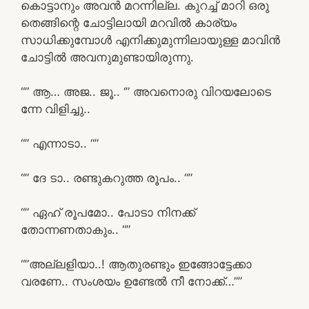
കൊട്ടാനും അവൻ മറന്നില്ല. കുറച്ച് മാറി ഒരു
തെങ്ങിന്റെ ചോട്ടിലായി മറവിൽ കാര്യം
സാധിക്കുമ്പോൾ എനിക്കുമുന്നിലായുള്ള മാവിൻ
ചോട്ടിൽ അവനുമുണ്ടായിരുന്നു.
“” ആ… അജ.. ജൂ.. ‘” അവനൊരു വിറയലോടെ
ന്നേ വിളിച്ചു..
“” എന്നാടാ.. “”
“” ദേ ടാ.. രണ്ടുകറുത്ത രൂപം.. “”
“” ഏഹ് രൂപമോ.. പോടാ നിനക്ക്
തോന്നണതാകും.. “”
“”അല്ലളിയാ..! ആതുരണ്ടും ഇങ്ങോട്ടേക്കാ
വരണേ.. സംശയം ഉണ്ടേൽ നീ നോക്ക്…””