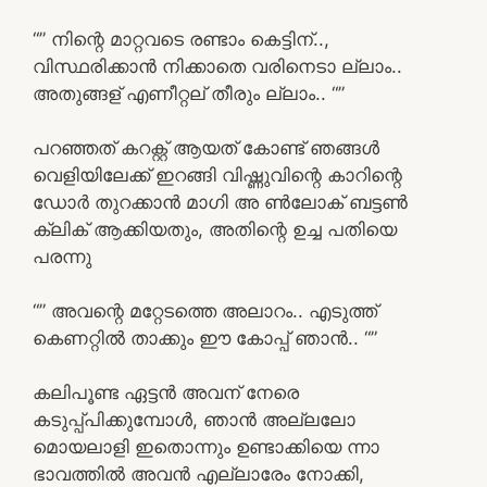
“” നിന്റെ മാറ്റവടെ രണ്ടാം കെട്ടിന്..,
വിസ്ഥരിക്കാൻ നിക്കാതെ വരിനെടാ ല്ലാം..
അതുങ്ങള് എണീറ്റല് തീരും ല്ലാം.. “”
പറഞ്ഞത് കറക്റ്റ് ആയത് കോണ്ട് ഞങ്ങൾ
വെളിയിലേക്ക് ഇറങ്ങി വിഷ്ണുവിന്റെ കാറിന്റെ
ഡോർ തുറക്കാൻ മാഗി അ ൺലോക് ബട്ടൺ
ക്ലിക് ആക്കിയതും, അതിന്റെ ഉച്ച പതിയെ
പരന്നു
“” അവന്റെ മറ്റേടത്തെ അലാറം.. എടുത്ത്
കെണറ്റിൽ താക്കും ഈ കോപ്പ് ഞാൻ.. “”
കലിപൂണ്ട ഏട്ടൻ അവന് നേരെ
കടുപ്പ്പിക്കുമ്പോൾ, ഞാൻ അല്ലലോ
മൊയലാളി ഇതൊന്നും ഉണ്ടാക്കിയെ ന്നാ
ഭാവത്തിൽ അവൻ എല്ലാരേം നോക്കി,