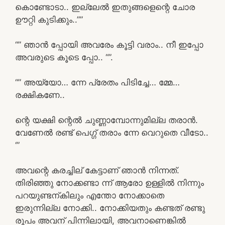
കൊണ്ടോടാ.. ഇല്ലേൽ ഇതുങ്ങളെന്റെ ചോര
ഊറ്റി കുടിക്കും..””
“” ഞാൻ പ്പോയി അവരേം കൂട്ടി വരാം.. നീ ഇപ്പോ
അവരുടെ കൂടെ പ്പോ.. “”.
“” അയ്യോ… ന്നേ പ്രേതം പിടിച്ചേ… മ്മേ…
രക്ഷികണേ..
ന്റെ യക്ഷി ന്റെൽ ചുണ്ണാമ്പോന്നുമില്ല തരാൻ.
വേണേൽ രണ്ട് പെഗ്ഗ് തരാം ന്നേ വെറുതെ വീടോ..
‘”
അവന്റെ കരച്ചില് കേട്ടാണ് ഞാൻ നിന്നത്.
തിരിഞ്ഞു നോക്കണ്ടാ ന്ന് ആരോ ഉള്ളിൽ നിന്നും
പറയുണ്ടന്കിലും എന്തോ നോക്കാതെ
ഇരുന്നില്ല നോക്കി.. നോക്കിയതും കണ്ടത് രണ്ടു
രൂപം അവന് പിന്നിലായി, അവനാണെങ്കിൽ