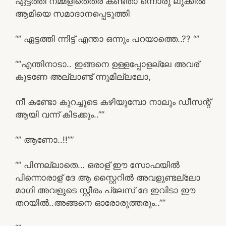
ഏട്ടത്തി നമ്മളിതെത്ര കണ്ടതാ ന്നൊരു ലുക്കിൽ
ആമിയെ സമാദാനപ്പെടുത്തി
“” ഏട്ടത്തി ന്നിട്ട് എന്താ ഒന്നും പറയാത്തെ..?? “”
“”എന്തിനാടാ.. ഇങ്ങനെ ഉള്ളപ്പോളല്ലേ അവര്
കൂടണേ അല്ലാണ്ട് ന്നുമില്ലലോ,
നീ കണ്ടോ കുറച്ചൂടെ കഴിയുമ്പോ നാലും ഡീസന്റ്
ആയി വന്ന് കിടക്കും..””
“” ആണോ..!!””
“” പിന്നല്ലാതെ… ഒരാള് ഈ സോഫയിൽ
പിന്നൊരാള് ദേ ആ സ്റ്റൈറിൽ അവളുണ്ടല്ലോ
മാഗി അവളുടെ സ്റ്റീരം പ്ലേസ് ദേ ഇവിടാ ഈ
തറയിൽ..അങ്ങനെ ഓരോരുത്തരും..””