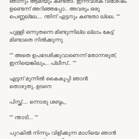
ഞാനും ആമിയും കണ്ടതാ. ഇന്നവൾക് വിശേഷം
ഉണ്ടെന്ന് അറിഞ്ഞപ്പോ.. അവരും ഒരു
പെണ്ണല്ലേ…. ന്തിന് ഏട്ടനും കണ്ടതാ ല്ലെ. “”
പുള്ളി ഒന്നുതന്നെ മിണ്ടുന്നില്ല ല്ലാം കേട്ട്
മിണ്ടാതെ നിൽക്കുന്നു
“” അതെ ഉപദേശിക്കുവാണെന്ന് തോന്നരുത്,
ഇനിയെങ്കിലും… പ്ലീസ്.. “”
ഏട്ടന് മുന്നിൽ കൈകൂപ്പി ഞാൻ
തൊഴുതു..ഉടനെ
പിസ്ക്ക്…. ന്നൊരു ശബ്ദം,,
“” ന്താടി… “”
പുറകിൽ നിന്നും വിളിക്കുന്ന മാഗിയെ ഞാൻ