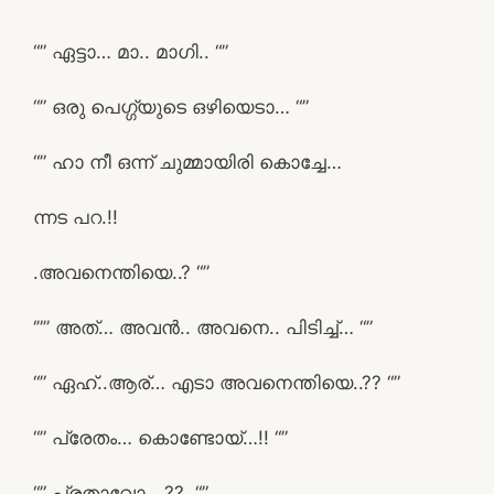
“” ഏട്ടാ… മാ.. മാഗി.. “”
“” ഒരു പെഗ്ഗ്യുടെ ഒഴിയെടാ… “”
“” ഹാ നീ ഒന്ന് ചുമ്മായിരി കൊച്ചേ…
ന്നട പറ.!!
.അവനെന്തിയെ..? “”
‘”” അത്… അവൻ.. അവനെ.. പിടിച്ച്… “”
“” ഏഹ്..ആര്… എടാ അവനെന്തിയെ..?? “”
“” പ്രേതം… കൊണ്ടോയ്…!! “”
“” പ്രതാവോ….??. “”