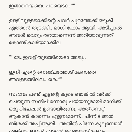
ഇങ്ങനെയയെ..പറയെടാ…””
ഉള്ളിലുള്ളജാക്കിന്റെ പവർ പുറത്തേക്ക് ഒഴുകി
എത്താൻ തുടങ്ങി., മാഗി ഫോം ആയി. അടിച്ചാൽ
അവൾ വെറും തറയാണെന്ന് അറിയാവുന്നത്
കോണ്ട് കാര്യമാക്കില
“” ദേ..ഇവള് തുടങ്ങിയെടാ അജു..
ഇനി എന്റെ നെഞ്ചത്തോട് കേറാതെ
അവളടങ്ങില്ല.. ശേ..””
സംഭവം പണ്ട് ഏട്ടന്റെ കൂടെ ബാങ്കിൽ വർക്ക്‌
ചെയുന്ന സന്ദീപ് ന്നൊരു പയ്യനുമായി മാഗിക്ക്
ഒരു റിലേഷൻ ഉണ്ടായിരുന്നു, അത് സെറ്റ്
ആകാൻ കാരണം ഏട്ടനുമാണ്.. പിന്നീട് അത്
ബ്രേക്ക്‌ അപ്പ്‌ ആയി.. അതിൽ പിന്നേ കൂടുമ്പോൾ
എല്ലാം ഇവൾ ഏട്ടന്റെ മണ്ടക്കോട്ട് കേറും..