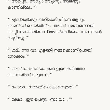
“” അപ്പൊ.. അപ്പോ അച്ഛനും അമ്മയും
കാണില്ലേ.. “”
“” എല്ലാർക്കും അറിയാടി പിന്നേ ആരും
മൈൻഡ് ചെയ്യില്ല.. അവർ അങ്ങനെ വഴി
തെറ്റി പോകില്ലെന്ന് അവർക്കറിയാം..കേട്ടോ ന്റെ
ബുദ്സ്സേ..””
“”ഹമ്.. ന്നാ വാ ഏട്ടത്തി നമ്മക്കൊന്ന് പോയി
നോക്കാം “”
“” അത് വേണോടാ.. കുറച്ചൂടെ കഴിഞ്ഞാ
തന്നെയിങ്ങ് വരുന്നേ..””
“” പോരാ.. നമ്മക്ക് പോകാമെട്ടത്തി..””
“” ക്ഷോ ..ഈ പെണ്ണ്.. ന്നാ വാ… “”