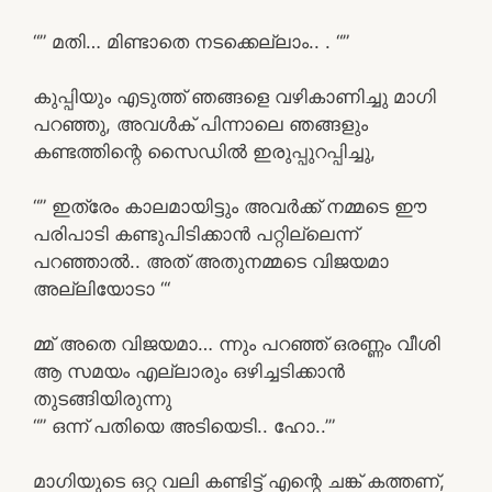
“” മതി… മിണ്ടാതെ നടക്കെല്ലാം.. . “”
കുപ്പിയും എടുത്ത് ഞങ്ങളെ വഴികാണിച്ചു മാഗി
പറഞ്ഞു, അവൾക് പിന്നാലെ ഞങ്ങളും
കണ്ടത്തിന്റെ സൈഡിൽ ഇരുപ്പുറപ്പിച്ചു,
“” ഇത്രേം കാലമായിട്ടും അവർക്ക് നമ്മടെ ഈ
പരിപാടി കണ്ടുപിടിക്കാൻ പറ്റില്ലെന്ന്
പറഞ്ഞാൽ.. അത് അതുനമ്മടെ വിജയമാ
അല്ലിയോടാ “‘
മ്മ് അതെ വിജയമാ… ന്നും പറഞ്ഞ് ഒരണ്ണം വീശി
ആ സമയം എല്ലാരും ഒഴിച്ചടിക്കാൻ
തുടങ്ങിയിരുന്നു
“” ഒന്ന് പതിയെ അടിയെടി.. ഹോ..’”
മാഗിയുടെ ഒറ്റ വലി കണ്ടിട്ട് എന്റെ ചങ്ക് കത്തണ്,