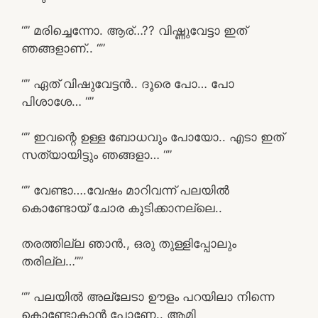
“” മരിച്ചെന്നോ. ആര്…?? വിഷ്ണുവേട്ടാ ഇത്
ഞങ്ങളാണ്.. “”
“” ഏത് വിഷുവേട്ടൻ.. ദൂരെ പോ… പോ
പിശാശേ… “”
“” ഇവന്റെ ഉള്ള ബോധവും പോയോ.. എടാ ഇത്
സത്യായിട്ടും ഞങ്ങളാ… “”
“” വേണ്ടാ….വേഷം മാറിവന്ന് പലയിൽ
കൊണ്ടോയ് ചോര കുടിക്കാനല്ലെ..
തരത്തില്ല ഞാൻ., ഒരു തുള്ളിപ്പോലും
തരില്ല…””
“” പലയിൽ അല്ലേടാ ഊളം പറയിലാ നിന്നെ
കൊണ്ടോകാൻ പോണേ.. ആമി