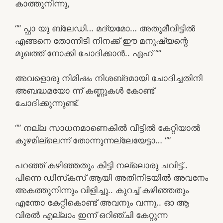
കാത്തുനിന്നു,
“” പ്ഫാ യു ബ്ലേഡി… മദ്യമോ… അതുമീവീട്ടിൽ
എങ്ങനെ തോന്നിടി നിനക്ക് ഈ മനുഷ്യന്റെ
മുഖത്ത് നോക്കി ചോദിക്കാൻ.. ഏഹ് “”
അവളൊരു നിമിഷം നിശബ്‌ദമായി ചോദിച്ചതിനീ
അബദ്ധമയോ ന്ന് കണ്ണുകൾ കോണ്ട്
ചോദിക്കുന്നുണ്ട്.
“” നല്ല സാധനമാണെകിൽ വീട്ടിൽ കേറ്റിയാൽ
കുഴമില്ലെന്ന് തോന്നുന്നല്ലേയേട്ടാ… “”
പറഞ്ഞ് കഴിഞ്ഞതും കിട്ടി നല്ലൊരു ചവിട്ട്..
പിന്നെ ഡിസ്‌കസ് ആയി അതിനിടയിൽ അവനേം
അകത്തുനിന്നും വിളിച്ചു.. കുറച്ച് കഴിഞ്ഞതും
എന്തോ കേറ്റികൊണ്ട് അവനും വന്നു.. ഓ ആ
വിരൽ എല്ലാം ഇന്ന് ഒറിഞ്ചി കേറ്റുന്ന