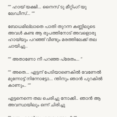
“” ഹായ് യക്ഷി… നൈസ് ടു മീറ്റിംഗ് യു
ലേഡീസ്… “”
ബോധമില്ലാതെ പാതി തുറന്ന കണ്ണിലൂടെ
അവൾ കണ്ട ആ രൂപത്തിനോട് അവളൊരു
ഹായ്‌യും പറഞ്ഞ് വീണ്ടും മരത്തിലേക്ക് തല
ചായിച്ചു..
“” അതാണോ നീ പറഞ്ഞ പ്രേതം… ”
“” അതെ… ഏട്ടന് പേടിയാണെകിൽ വേണേൽ
മുന്നോട്ട് നിന്നോട്ടോ… ന്തിനും ഞാൻ പുറകിൽ
കാണും.. “”
ഏട്ടനെന്നെ തല ചെരിച്ചു നോക്കി.. ഞാൻ ആ
അവസ്ഥയിലും ഒന്ന് ചിരിച്ചു