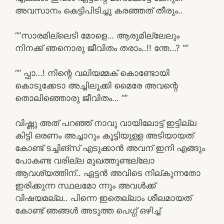
അവസാനം കെട്ടിപിടിച്ചു കരഞ്ഞത് തീരും..
“”സാരമില്ലെടി മോളെ… ആരുമില്ലേലും
നിനക്ക് ഞനൊരു ജീവിതം തരാം..!! ന്തേ…? “”
“” പ്ഫാ…! നിന്റെ വലിയമ്മക് കൊണ്ടോയി
കൊടുക്കേടാ അച്ചിലൂക്കി മൈരേ അവന്റെ
തൊലിഞ്ഞൊരു ജീവിതം… “”
വിഷ്ണു അത് പറഞ്ഞ് നാവു വായിലോട്ട് ഇട്ടില്ല
കിട്ടി ഒരണം അച്ചാറും കൂട്ടിയുള്ള അടിയായത്
കോണ്ട് ടച്ചിങ്‌സ് എടുക്കാൻ അവന് ഇനി എങ്ങും
പോകണ്ട വരില്ല മുഖത്തുണ്ടല്ലോ
ആവശ്യത്തിന്.. ഏട്ടൻ അവിടെ നില്കുന്നതോ
ഇരിക്കുന്ന സ്ഥലമോ ന്നും അവൾക്ക്
വിഷയമല്ല.. പിന്നെ ഇതെല്ലാം ശീലമായത്
കോണ്ട് ഞങ്ങൾ അടുത്ത പെഗ്ഗ് ഒഴിച്ച്