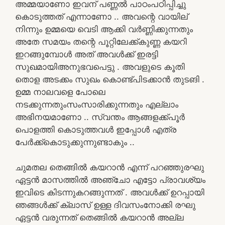
അമ്മയാണോ ഇവന് പണ്ണൽ പാഠംപഠിപ്പിച്ചു
കൊടുത്തത് എന്നാണോ .. അവന്റെ വായില്
നിന്നും ഉമ്മയെ വെടി ആക്കി വർണ്ണിക്കുന്നതും
അതേ സമയം തന്റെ പൂറ്റിലേക്ക്കുണ്ണ കയറി
ഇറങ്ങുമ്പോൾ അത് അവൾക്ക് ഇരട്ടി
സുഖമായിഅനുഭവപെട്ടു . അവളുടെ കൂതി
തൊള അടക്കം സുഖം കൊണ്ട്പിടക്കാൻ തുടങി .
ഉമ്മ നാലവളെ പോലെ
നടക്കുന്നതുംസംസാരിക്കുന്നതും എല്ലാം
അഭിനയമാണോ .. സ്വന്തം ആങ്ങളക്ക്പൂർ
പൊളത്തി കൊടുത്തവൾ ഇപ്പോൾ എത്ര
പേർക്ക്കൊടുക്കുന്നുണ്ടാകും ..
ചുമതല തെങ്ങിൽ കയറാൻ എന്ന് പറഞ്ഞുരഘു
ഏട്ടൻ മാസത്തിൽ അഞ്ചോ എട്ടോ പ്രാവശ്യം
ഇവിടെ കിടന്നുകറങ്ങുന്നത് . അവൾക്ക് ഉറപ്പായി
ഞങ്ങൾക്ക് ക്ലാസ് ഉള്ള ദിവസംനോക്കി രഘു
ഏട്ടൻ വരുന്നത് തെങ്ങിൽ കയറാൻ അല്ല