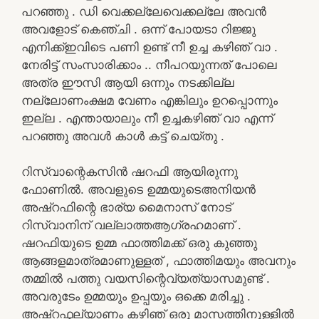
പറഞ്ഞു . ഡി വെക്കല്ലേവെക്കല്ലേ അവൻ
അവളോട് കെഞ്ചി . ഒന്ന് പോയടാ റിജ്ജു
എനിക്ക്ഇവിടെ പണി ഉണ്ട് നീ ഉച്ച കഴിഞ് വാ .
നേരിട്ട് സംസാരിക്കാം .. നീപറയുന്നത് പോലെ
അത്ര ഈസി ആയി ഒന്നും നടക്കില്ല
നല്ലോണംക്ഷമ വേണം എങ്കിലും ഉറപ്പൊന്നും
ഇല്ല . എന്തായാലും നീ ഉച്ചകഴിഞ് വാ എന്ന്
പറഞ്ഞു അവൾ കാൾ കട്ട് ചെയ്തു .
റിസ്‌വാന്റെകസിൻ ഷറഫി ആയിരുന്നു
ഫോണിൽ. അവളുടെ ഉമ്മയുടെഅനിയൻ
അഷ്‌റഫിന്റെ ഭാര്യ മൈനാസ് നോട്
റിസ്‌വാനിന് വല്ലാത്തആഗ്രഹമാണ് .
ഷറഫിയുടെ ഉമ്മ ഫാത്തിമക്ക് ഒരു കുഞ്ഞു
ആങ്ങളമാത്രമാണുള്ളത് , ഫാത്തിമയും അവനും
തമ്മിൽ പത്തു വയസിന്റെവ്യത്യാസമുണ്ട് .
അവരുടേം ഉമ്മയും ഉപ്പയും ഒക്കെ മരിച്ചു .
അഷ്‌റഫ്കല്യാണം കഴിഞ് ഒരു മാസത്തിനുള്ളിൽ