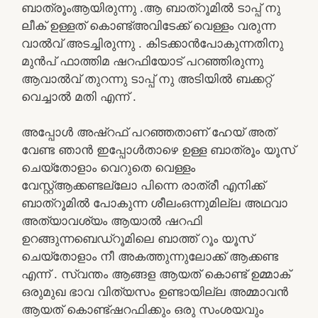
ബാത്രൂംആയിരുന്നു .ആ ബാത്‌റൂമിൽ ടാപ്പ് നു
ലീക് ഉള്ളത് കൊണ്ട്അവിടേക്ക് വെള്ളം വരുന്ന
വാൽവ് അടച്ചിരുന്നു . കിടക്കാൻപോകുന്നതിനു
മുൻപ് ഫാത്തിമ ഷറഫിയോട് പറഞ്ഞിരുന്നു
ആവാൽവ് തുറന്നു ടാപ്പ് നു അടിയിൽ ബക്കറ്റ്
വെച്ചാൽ മതി എന്ന് .
അപ്പോൾ അഷ്‌റഫ് പറഞ്ഞതാണ് ഹേയ്‌ അത്
വേണ്ട ഞാൻ ഇപ്പോൾതാഴെ ഉള്ള ബാത്രൂം യൂസ്
ചെയ്തോളാം വെറുതെ വെള്ളം
വേസ്റ്റ്ആക്കണ്ടല്ലോ പിന്നെ രാത്രീ എനിക്ക്
ബാത്‌റൂമിൽ പോകുന്ന ശീലംഒന്നുമില്ല അഥവാ
അത്യാവശ്യം ആയാൽ ഷറഫി
ഉറങ്ങുന്നബെഡ്റൂമിലെ ബാത്ത് റൂം യൂസ്
ചെയ്തോളാം നീ അകത്തുന്നുലോക്ക് ആക്കണ്ട
എന്ന് . സ്വന്തം ആങ്ങള ആയത് കൊണ്ട് ഉമ്മാക്
ഒരുമുഖ ഭാവ വിത്യസം ഉണ്ടായില്ല അമ്മാവൻ
ആയത് കൊണ്ട്ഷറഫിക്കും ഒരു സംശയവും