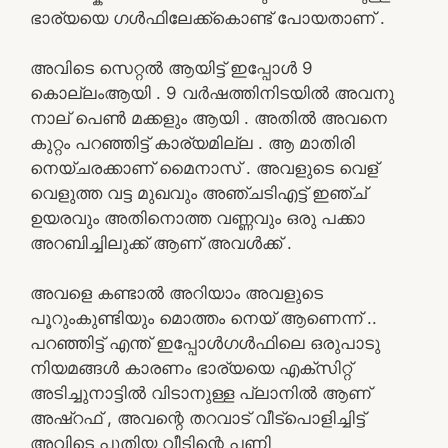
ഭാര്യയെ ഗൾഫിലേക്ക്കൊണ്ട് പോയതാണ് .
അവിടെ സെറ്റൽ ആയിട്ട് ഇപ്പോൾ 9
കൊല്ലംആയി . 9 വർഷത്തിനിടയിൽ അവനു
നാല് പെൺ മക്കളും ആയി . അതിൽ അവനെ
കുറ്റം പറഞ്ഞിട്ട് കാര്യമില്ല . ആ മാതിരി
നെയ്‌ചരക്കാണ് മൈനാസ് . അവളുടെ വെള്
വെളുത്ത വട്ട മുഖവും അഞ്ചടിഎട്ട് ഇഞ്ച്
ഉയരവും അതിനൊത്ത വണ്ണവും ഒരു പക്കാ
അറബിച്ചിലുക്ക് ആണ് അവൾക്ക് .
അവളെ കണ്ടാൽ അറിയാം അവളുടെ
പൂറുംകുണ്ടിയും മൊത്തം നെയ്‌ ആണെന്ന് ..
പറഞ്ഞിട്ട് എന്ത് ഇപ്പോൾഗൾഫിലെ ഒരുപാടു
നിയമങ്ങൾ കാരണം ഭാര്യയെ എക്സിറ്റ്
അടിച്ചുനാട്ടിൽ വിടാനുള്ള പ്ലാനിൽ ആണ്
അഷ്‌റഫ് , അവന്റെ തറവാട് വീട്പൊളിച്ചിട്ട്
അവിടെ പുതിയ വീടിന്റെ പണി