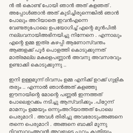
ൻ ൽ കൊണ്ട് പോയി ഞാൻ അത് കളഞത് .
അപ്പോൾഞാൻ അത് കുടിച്ചിരുന്നെങ്കിൽ ഞാൻ
പോലും അറിയാതെ ഇവൻഎന്നെ
വേണ്ടതുപോലെ ഉപയോഗിച്ച് എന്റെ മുൻപിൽ
നല്ലവനായിഅഭിനയിച്ചു നിന്നേനെ . എന്നാലും
എന്റെ ഉമ്മ ഇത്ര കഴപ്പി ആണോസ്വന്തം
ആങ്ങളക്ക് പൂർ പൊളത്തി കൊടുക്കുന്നത്
മാത്രമല്ല മകളെപണ്ണാൻ അവനു അവസരവും
ഉണ്ടാക്കി കൊടുക്കുന്നു ..
ഇനി ഉള്ളമൂന്ന് ദിവസം ഉമ്മ എനിക്ക് ഉറക്ക് ഗുളിക
തരും .. എന്നാൽ ഞാൻഅത് കളഞ്ഞു
ഈനായിന്റെ മോന്റെ പണ്ണൽ ഇന്നത്തത്
പോലെഉറക്കം നടിച്ചു ആസ്വദിക്കും .പിറ്റേന്ന്
മാമനും ഉമ്മയും ഒന്നുംഅറിയാത്തത് പോലെ
പെരുമാറി . അവൾ തിരിച്ചു അവരോടുംഅങ്ങനെ
തന്നെ പെരുമാറി . അങ്ങനെ ബാക്കി മൂന്നു
ദിവസവുംഅവൻ അവളുടെ പൂറും കുതിയും