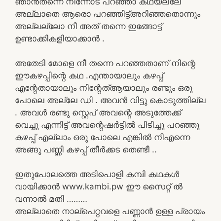
ഞാൻതന്നെ നിന്നോട് പറഞ്ഞാ കഥയല്ലേ
അല്ലാതെ ആരൊ പറഞ്ഞിട്ട്അറിഞ്ഞതൊന്നും
അല്ലല്ലോ നീ അത് തന്നെ ഇങ്ങോട്ട്
ഉണ്ടാക്കികളിയാക്കാൻ .
അതേടി മോളെ നീ തന്നെ പറഞ്ഞതാണ് നിന്റെ
ഈകഴപ്പിന്റെ കഥ .എന്തായാലും കഴപ്പ്
എന്റേതായാലും നിന്റേത്ആയാലും രണ്ടും ഒരു
പോലെ അല്ലേ ഡി . അവൻ വിട്ടു കൊടുത്തില്ല
. അവൾ രണ്ടു സ്റ്റെപ് അവന്റെ അടുത്തേക്ക്
വെച്ചു എന്നിട്ട് അവന്റെഷർട്ടിൽ പിടിച്ചു പറഞ്ഞു
കഴപ്പ് എല്ലാം ഒരു പോലെ എങ്കിൽ നീഎന്നെ
അങ്ങു പണ്ണി കഴപ്പ് തീർക്കട തെണ്ടീ ..
ഇതുപോലത്തെ അടിപൊളി കമ്പി കഥകൾ
വായിക്കാൻ www.kambi.pw ഈ സൈറ്റ് ൽ
വന്നാൽ മതി ………
അല്ലാതെ നാല്പെറ്റവളെ പണ്ണാൻ ഉള്ള പ്രായം