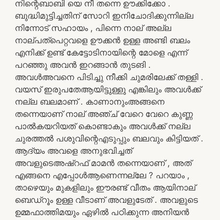
നിന്റെബാബി യെ നീ തന്നെ ഊക്കിക്കോ .
ബുദ്ധിമുട്ടിച്ചതിന് സോറി ഇനിചോദിക്കുന്നില്ല
നിന്നോട് സഹായം , പിന്നെ നാല് അല്ല
നാല്പത്പെറ്റവളെ ഊക്കൻ ഉള്ള അണ്ടി ബലം
എനിക്ക് ഉണ്ട് കേട്ടോടിനായിന്റെ മോളെ എന്ന്
പറഞ്ഞു അവൻ ഇറങ്ങാൻ തുടങി .
അവൾഅവനെ പിടിച്ചു നീക്കി ചുമരിലേക്ക് തള്ളി .
വയസ് ഇരുപതേആയിട്ടുള്ളു എങ്കിലും അവൾക്ക്
നല്ല ബലമാണ് . കാണാനുംഅങ്ങനെ
തന്നെയാണ് നാല് അഞ്ച് വേറെ വേറെ കുണ്ണ
പാൽകയറിയത് കൊണ്ടാകും അവൾക്ക് നല്ല
ചുരത്തൽ പശുവിന്റെഎടുപ്പും ബലവും കിട്ടിയത് .
ആദ്യം അവളെ അനുഭവിച്ചത്
അവളുടെഅഷ്‌റഫ് മാമൻ തന്നെയാണ് , അത്
എങ്ങനെ എപ്പോൾആണെന്നല്ലേ ? പറയാം ,
താഴെയും മുകളിലും ഈരണ്ട് വീതം ആയിനാല്
ബെഡ്‌റൂം ഉള്ള വീടാണ് അവളുടേത് . അവളുടെ
ഉമ്മഫാത്തിമയും ഏഴിൽ പഠിക്കുന്ന അനിയൻ