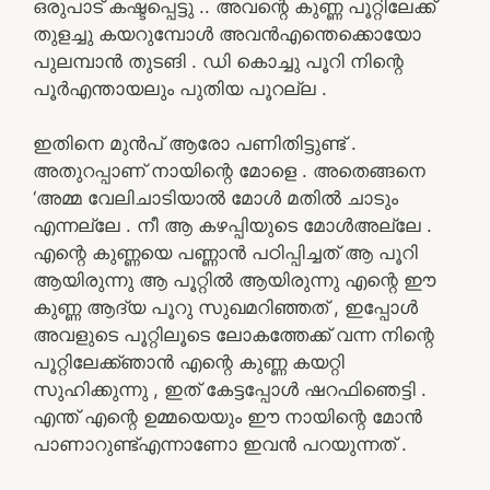
ഒരുപാട് കഷ്ടപ്പെട്ടു .. അവന്റെ കുണ്ണ പൂറ്റിലേക്ക്
തുളച്ചു കയറുമ്പോൾ അവൻഎന്തെക്കൊയോ
പുലമ്പാൻ തുടങി . ഡി കൊച്ചു പൂറി നിന്റെ
പൂർഎന്തായലും പുതിയ പൂറല്ല .
ഇതിനെ മുൻപ് ആരോ പണിതിട്ടുണ്ട് .
അതുറപ്പാണ് നായിന്റെ മോളെ . അതെങ്ങനെ
‘അമ്മ വേലിചാടിയാൽ മോൾ മതിൽ ചാടും
എന്നല്ലേ . നീ ആ കഴപ്പിയുടെ മോൾഅല്ലേ .
എന്റെ കുണ്ണയെ പണ്ണാൻ പഠിപ്പിച്ചത് ആ പൂറി
ആയിരുന്നു ആ പൂറ്റിൽ ആയിരുന്നു എന്റെ ഈ
കുണ്ണ ആദ്യ പൂറു സുഖമറിഞ്ഞത് , ഇപ്പോൾ
അവളുടെ പൂറ്റിലൂടെ ലോകത്തേക്ക് വന്ന നിന്റെ
പൂറ്റിലേക്ക്ഞാൻ എന്റെ കുണ്ണ കയറ്റി
സുഹിക്കുന്നു , ഇത്‌ കേട്ടപ്പോൾ ഷറഫിഞെട്ടി .
എന്ത് എന്റെ ഉമ്മയെയും ഈ നായിന്റെ മോൻ
പാണാറുണ്ട്എന്നാണോ ഇവൻ പറയുന്നത് .