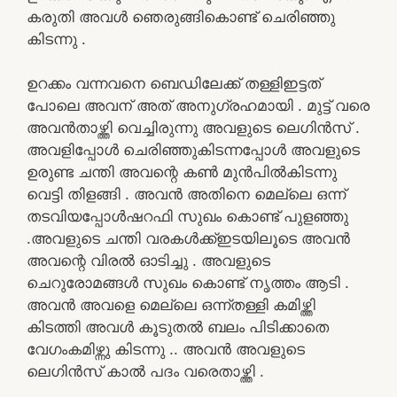
കരുതി അവൾ ഞെരുങ്ങികൊണ്ട് ചെരിഞ്ഞു
കിടന്നു .
ഉറക്കം വന്നവനെ ബെഡിലേക്ക് തള്ളിഇട്ടത്
പോലെ അവന് അത് അനുഗ്രഹമായി . മുട്ട് വരെ
അവൻതാഴ്ത്തി വെച്ചിരുന്നു അവളുടെ ലെഗിൻസ് .
അവളിപ്പോൾ ചെരിഞ്ഞുകിടന്നപ്പോൾ അവളുടെ
ഉരുണ്ട ചന്തി അവന്റെ കൺ മുൻപിൽകിടന്നു
വെട്ടി തിളങ്ങി . അവൻ അതിനെ മെല്ലെ ഒന്ന്
തടവിയപ്പോൾഷറഫി സുഖം കൊണ്ട് പുളഞ്ഞു
.അവളുടെ ചന്തി വരകൾക്ക്ഇടയിലൂടെ അവൻ
അവന്റെ വിരൽ ഓടിച്ചു . അവളുടെ
ചെറുരോമങ്ങൾ സുഖം കൊണ്ട് നൃത്തം ആടി .
അവൻ അവളെ മെല്ലെ ഒന്ന്തള്ളി കമിഴ്ത്തി
കിടത്തി അവൾ കൂടുതൽ ബലം പിടിക്കാതെ
വേഗംകമിഴ്ന്നു കിടന്നു .. അവൻ അവളുടെ
ലെഗിൻസ് കാൽ പദം വരെതാഴ്ത്തി .