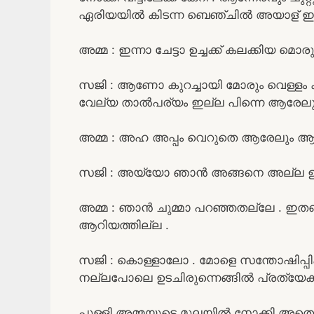
ഏരിയയിൽ കിടന്ന ബെഞ്ചിൽ അയാള് ഇരു
അമ്മ : ഇന്നാ ചേട്ടാ ഉച്ചക്ക്‌ കലക്കിയ മൊ
സജി : ആണോ കുറച്ചായി മോരും വെള്ളം കുട
വേല്യ താൽപര്യം ഇല്ല പിന്നെ ആരേലും ത
അമ്മ : അഹ അപ്പം വെറുതെ ആരേലും
സജി : അയ്യോ ഞാൻ അങ്ങനെ അല്ല ഉദ്ദ
അമ്മ : ഞാൻ ചുമ്മാ പറഞ്ഞതല്ലേ . ഇതങ് ക
ആറിയത്തില്ല .
സജി : കൊള്ളാലോ . മോളെ സന്തോഷിപ്പിക്
നല്ലപോലെ ഉടചിരുന്നെങ്ങിൽ പ്രത്യേക ര
പുള്ളി അമ്മയുടെ മുലയിൽ നോക്കി അതൊന