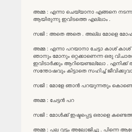
അമ്മ : എന്നാ ചെയ്യാനാ എങ്ങനെ നടന്നത
ആയിരുന്നു ഇവിടത്തെ എല്ലാം .
സജി : അതെ അതെ . അല്ല മോളെ മോഹൻ വന
അമ്മ : എന്നാ പറയാനാ ചേട്ടാ കാശ് കാശ് 
ഞാനും മോനും ഒറ്റക്കാണെന്ന ഒരു വിചാരവ
ഇവിടാർക്കും ആറിയെണ്ടല്ലോ . എനിക്ക് 
സന്തോഷവും കിട്ടാതെ സഹിച്ച് ജീവിക്കുവാ
സജി : മോളേ ഞാൻ പറയുന്നതും കൊണ്ടൊ
അമ്മ : ചേട്ടൻ പറ
സജി : മോൾക്ക് ഇഷ്ടപ്പെട്ട ഒരാളെ കണ്ടെ
അമ്മ : പല വട്ടം അലോജിച്ചു . പിന്നെ ആരേലു