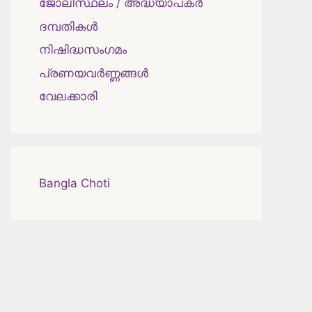
ജോലിസ്ഥലം / അദ്ധ്യാപകർ
ദമ്പതികള്‍
നിഷിദ്ധസംഗമം
പ്രണയവർണ്ണങ്ങൾ
വേലക്കാരി
Bangla Choti