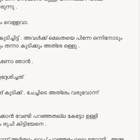
ന്നു .
രും വെള്ളവാ.
ിച്ചിട്ട് . അവൾക്ക് മെലതയെ പിന്നേ ഒന്നിനോടും
ന്നാ കുടിക്കും അത്രേ ഒള്ളു .
 ആണോ ഞാൻ .
േശിച്ചത്
ുടിക്ക്‌ . ചേച്ചിടെ അത്രേം വരുവോന്ന്
കാൻ വേണ്ടി പറഞ്ഞതല്ല കേട്ടോ ഉള്ളി
ുചി കിട്ടിയേനെ .
്ന് അർത്ഥം വെച്ച് പറഞ്ഞപോലെ തോന്നി . അമ്മ