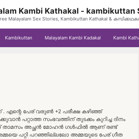
lam Kambi Kathakal - kambikuttan 
ree Malayalam Sex Stories, Kambikuttan Kathakal & കമ്പിക്കഥ
Kambikuttan
Malayalam Kambi Kadakal
Kambi Kath
 എന്റെ പേര് വരുൺ +2 പരീക്ഷ കഴിഞ്ഞ്
ക്കുവാൻ പറ്റാത്ത സംഭവത്തിന് തുടക്കം കുറിച്ച ദിനം
ക്കാണ് താമസം അച്ഛൻ മോഹൻ ഗൾഫിൽ ആണ് രണ്ട്
മ്മയെ പറ്റി പറഞ്ഞില്ലലോ അമ്മയുടെ പേര് ഗീത