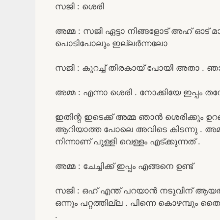
സജി : ശെരി
അമ്മ : സജി ഏട്ടാ നിങ്ങളോട് അഹ് ഓട്‌ മാ
പൊടിപോലും ഇല്ലർന്നലോ
സജി : കുറച്ച് തിരകായ്‌ പോയി അതാ . ഞാ
അമ്മ : എന്നാ ശെരി . നോക്കിയേ ഇപ്പം ത
ഇതിന്റ ഇടെക്ക് അമ്മ ഞാൻ ശെരിക്കും ഉറ
ആറിയാത്ത പോലെ അവിടെ കിടന്നു . അമ്മ 
നിന്നാണ് പുള്ളി വെള്ളം എട്‌ക്കുന്നത് .
അമ്മ : ചേച്ചിക്ക് ഇപ്പം എങ്ങനെ ഉണ്ട്
സജി : ഒഹ് എന്ത് പറയാൻ നടുവിന് ആയത്
ഒന്നും പറ്റത്തില്ല . പിന്നെ കൊഴമ്പും തൈ
.