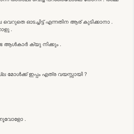
ല വെറുതെ ഓടച്ചിട്ട്‌ എന്നതിന ആര് കുടിക്കാനാ .
ോളു .
 ആൾകാർ ക്യു നിക്കും .
്ല മോൾക്ക് ഇപ്പം എത്ര വയസ്സായി ?
്നൂവോളോ .