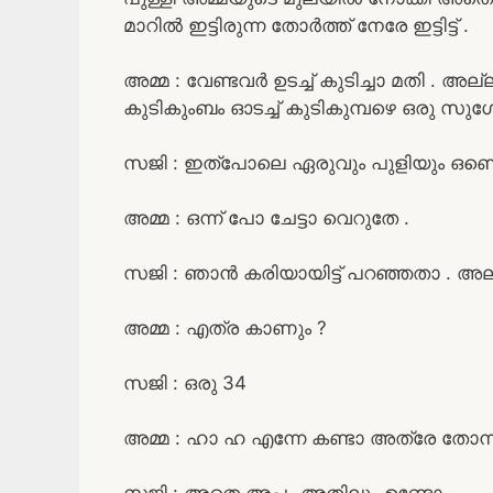
മാറിൽ ഇട്ടിരുന്ന തോർത്ത് നേരേ ഇട്ടിട്ട് .
അമ്മ : വേണ്ടവർ ഉടച്ച് കുടിച്ചാ മതി . അല്
കുടികുംബം ഓടച്ച് കുടികുമ്പഴെ ഒരു സുഗ
സജി : ഇത്പോലെ ഏരുവും പുളിയും ഒണ്ടെ
അമ്മ : ഒന്ന് പോ ചേട്ടാ വെറുതേ .
സജി : ഞാൻ കരിയായിട്ട്‌ പറഞ്ഞതാ . അല
അമ്മ : എത്ര കാണും ?
സജി : ഒരു 34
അമ്മ : ഹാ ഹ എന്നേ കണ്ടാ അത്രേ തോന