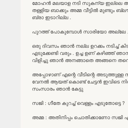
മോഹൻ മലയാള നടി സുകന്യ ഇല്ലെ അവരു
തള്ളിയ ബാക്കും അമ്മ വീട്ടിൽ മുണ്ടും ബ
ബ്രാ ഇടാറില്ല .
പുറത്ത് പോകുമ്പോൾ സാരിയോ അല്ലേ 
ഒരു ദിവസം ഞാൻ നല്ല ഉറക്കം നടിച്ച് കിട
എടുക്കേണ്ടി വരും . ഉച്ച ഉണ്‌ കഴിഞ്ഞ് ഞാ
വിളിച്ചു ഞാൻ അനങ്ങാതെ അങ്ങനെ തന്നെ 
അപ്പോഴാണ് എന്റെ വീടിന്റെ അടുത്തുള്ള 
വേനൽ ആയത് കൊണ്ട് ചേട്ടൻ ഇവിടെ നിന്
സംസാരം ഞാൻ കേട്ടു
സജി : ഗീതേ കുറച്ച് വെള്ളം എടുതോട്ടെ ?
അമ്മ : അതിനിപ്പം ചൊതിക്കാണോ സജി ഏ