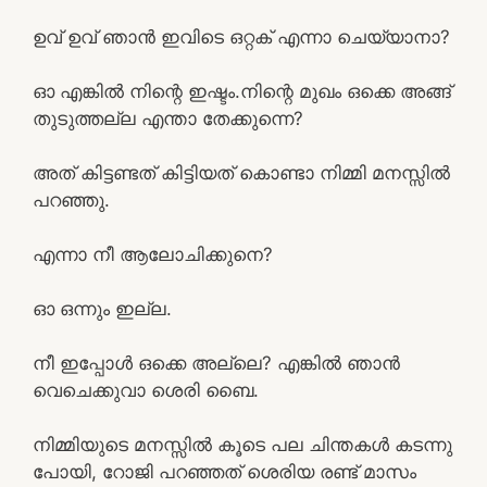
ഉവ് ഉവ് ഞാൻ ഇവിടെ ഒറ്റക് എന്നാ ചെയ്യാനാ?
ഓ എങ്കിൽ നിന്റെ ഇഷ്ടം.നിന്റെ മുഖം ഒക്കെ അങ്ങ്
തുടുത്തല്ല എന്താ തേക്കുന്നെ?
അത് കിട്ടണ്ടത് കിട്ടിയത് കൊണ്ടാ നിമ്മി മനസ്സിൽ
പറഞ്ഞു.
എന്നാ നീ ആലോചിക്കുനെ?
ഓ ഒന്നും ഇല്ല.
നീ ഇപ്പോൾ ഒക്കെ അല്ലെ? എങ്കിൽ ഞാൻ
വെചെക്കുവാ ശെരി ബൈ.
നിമ്മിയുടെ മനസ്സിൽ കൂടെ പല ചിന്തകൾ കടന്നു
പോയി, റോജി പറഞ്ഞത് ശെരിയ രണ്ട് മാസം