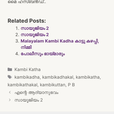
മൈ ഹസ്ബൻഡ്..
Related Posts:
സായൂജിയം 2
സായൂജിയം 2
Malayalam Kambi Kadha കാട്ടു കഴപ്പി,
നിമ്മി
പോലീസും ഭായ്മാരും
Categories
Kambi Katha
Tags
kambikadha
,
kambikadhakal
,
kambikatha
,
kambikathakal
,
kambikuttan
,
P B
Post
എന്റെ ആദ്യാനുഭവം
navigation
സായൂജിയം 2