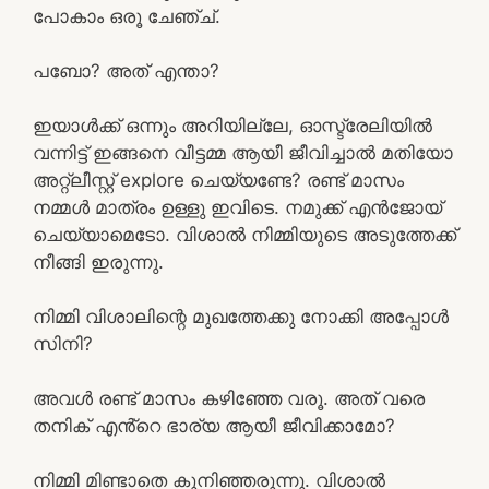
പോകാം ഒരൂ ചേഞ്ച്‌.
പബോ? അത് എന്താ?
ഇയാൾക്ക് ഒന്നും അറിയില്ലേ, ഓസ്ട്രേലിയിൽ
വന്നിട്ട് ഇങ്ങനെ വീട്ടമ്മ ആയീ ജീവിച്ചാൽ മതിയോ
അറ്റ്ലീസ്റ്റ് explore ചെയ്യണ്ടേ? രണ്ട് മാസം
നമ്മൾ മാത്രം ഉള്ളു ഇവിടെ. നമുക്ക് എൻജോയ്
ചെയ്യാമെടോ. വിശാൽ നിമ്മിയുടെ അടുത്തേക്ക്
നീങ്ങി ഇരുന്നു.
നിമ്മി വിശാലിന്റെ മുഖത്തേക്കു നോക്കി അപ്പോൾ
സിനി?
അവൾ രണ്ട് മാസം കഴിഞ്ഞേ വരൂ. അത് വരെ
തനിക് എൻ്റെ ഭാര്യ ആയീ ജീവിക്കാമോ?
നിമ്മി മിണ്ടാതെ കുനിഞ്ഞരുന്നു. വിശാൽ