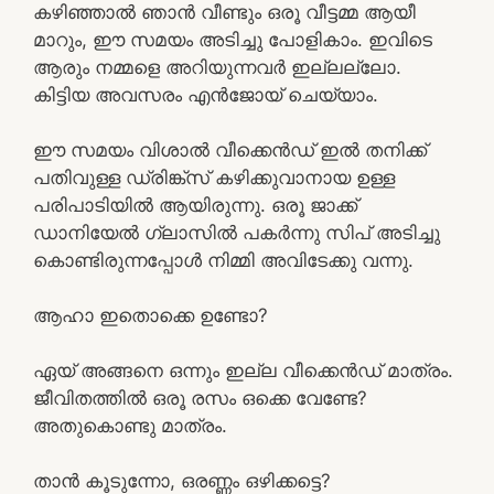
കഴിഞ്ഞാൽ ഞാൻ വീണ്ടും ഒരൂ വീട്ടമ്മ ആയീ
മാറും, ഈ സമയം അടിച്ചു പോളികാം. ഇവിടെ
ആരും നമ്മളെ അറിയുന്നവർ ഇല്ലല്ലോ.
കിട്ടിയ അവസരം എൻജോയ് ചെയ്യാം.
ഈ സമയം വിശാൽ വീക്കെൻഡ് ഇൽ തനിക്ക്
പതിവുള്ള ഡ്രിങ്ക്സ് കഴിക്കുവാനായ ഉള്ള
പരിപാടിയിൽ ആയിരുന്നു. ഒരൂ ജാക്ക്
ഡാനിയേൽ ഗ്ലാസിൽ പകർന്നു സിപ് അടിച്ചു
കൊണ്ടിരുന്നപ്പോൾ നിമ്മി അവിടേക്കു വന്നു.
ആഹാ ഇതൊക്കെ ഉണ്ടോ?
ഏയ്‌ അങ്ങനെ ഒന്നും ഇല്ല വീക്കെൻഡ് മാത്രം.
ജീവിതത്തിൽ ഒരൂ രസം ഒക്കെ വേണ്ടേ?
അതുകൊണ്ടു മാത്രം.
താൻ കൂടുന്നോ, ഒരണ്ണം ഒഴിക്കട്ടെ?