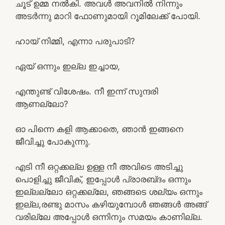
ചൂട് ഉമ്മ നൽകി. അവൾ അവനിൽ നിന്നും
അടർന്നു മാറി ഫോണുമായി റൂമിലേക്ക് പോയി.
ഹായ് നിമ്മി, എന്നാ പരുപാടി?
ഏയ്‌ ഒന്നും ഇല്ല ഇച്ചായ,
എന്തുണ്ട് വിശേഷം. നീ ഇന്ന് സുന്ദരി
ആണല്ലോ?
ഓ പിന്നെ കളി ആക്കാതെ, ഞാൻ ഇങ്ങനെ
ജീവിച്ചു പോകുന്നു.
എടി നീ ഒറ്റക്കല്ല ഉള്ള നീ അവിടെ അടിച്ചു
പൊളിച്ചു ജീവിക്, ഇപ്പോൾ പ്രാരബ്‌ദം ഒന്നും
ഇല്ലല്ലോ ഒറ്റക്കല്ലേ, ഞങ്ങടെ ശല്യം ഒന്നും
ഇല്ല,രണ്ടു മാസം കഴിയുമ്പോൾ ഞങ്ങൾ അങ്ങ്
വരില്ലേ അപ്പോൾ ഒന്നിനും സമയം കാണില്ല.