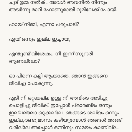
ചൂട് ഉമ്മ നൽകി. അവൾ അവനിൽ നിന്നും
അടർന്നു മാറി ഫോണുമായി റൂമിലേക്ക് പോയി.
ഹായ് നിമ്മി, എന്നാ പരുപാടി?
ഏയ്‌ ഒന്നും ഇല്ല ഇച്ചായ,
എന്തുണ്ട് വിശേഷം. നീ ഇന്ന് സുന്ദരി
ആണല്ലോ?
ഓ പിന്നെ കളി ആക്കാതെ, ഞാൻ ഇങ്ങനെ
ജീവിച്ചു പോകുന്നു.
എടി നീ ഒറ്റക്കല്ല ഉള്ള നീ അവിടെ അടിച്ചു
പൊളിച്ചു ജീവിക്, ഇപ്പോൾ പ്രാരബ്‌ദം ഒന്നും
ഇല്ലല്ലോ ഒറ്റക്കല്ലേ, ഞങ്ങടെ ശല്യം ഒന്നും
ഇല്ല,രണ്ടു മാസം കഴിയുമ്പോൾ ഞങ്ങൾ അങ്ങ്
വരില്ലേ അപ്പോൾ ഒന്നിനും സമയം കാണില്ല.