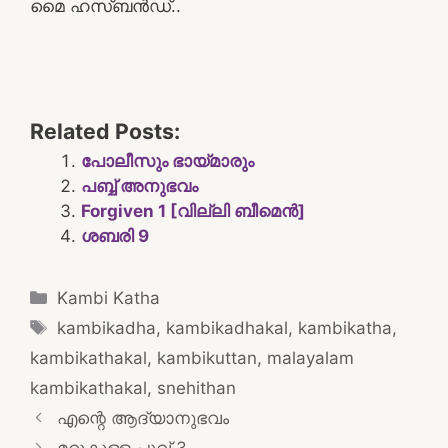
മൈ ഹസ്ബൻഡ്..
Related Posts:
പോലീസും ഭായ്മാരും
പബ്ബ് അനുഭവം
Forgiven 1 [വില്ലി ബീമെൻ]
ശബരി 9
Categories
Kambi Katha
Tags
kambikadha
,
kambikadhakal
,
kambikatha
,
kambikathakal
,
kambikuttan
,
malayalam
kambikathakal
,
snehithan
Post
എന്റെ ആദ്യാനുഭവം
navigation