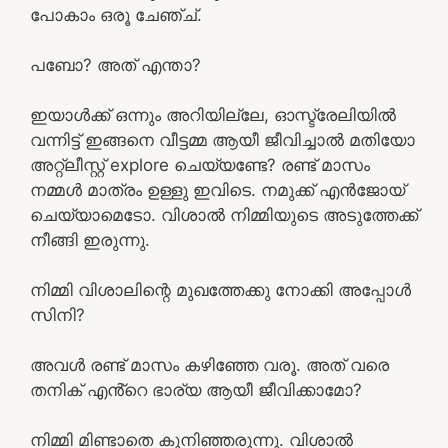
പോകാം ഒരൂ ചേഞ്ച്‌.
പബോ? അത് എന്താ?
ഇയാൾക്ക് ഒന്നും അറിയില്ലേ, ഓസ്ട്രേലിയിൽ
വന്നിട്ട് ഇങ്ങനെ വീട്ടമ്മ ആയീ ജീവിച്ചാൽ മതിയോ
അറ്റ്ലീസ്റ്റ് explore ചെയ്യണ്ടേ? രണ്ട് മാസം
നമ്മൾ മാത്രം ഉള്ളു ഇവിടെ. നമുക്ക് എൻജോയ്
ചെയ്യാമെടോ. വിശാൽ നിമ്മിയുടെ അടുത്തേക്ക്
നീങ്ങി ഇരുന്നു.
നിമ്മി വിശാലിന്റെ മുഖത്തേക്കു നോക്കി അപ്പോൾ
സിനി?
അവൾ രണ്ട് മാസം കഴിഞ്ഞേ വരൂ. അത് വരെ
തനിക് എൻ്റെ ഭാര്യ ആയീ ജീവിക്കാമോ?
നിമ്മി മിണ്ടാതെ കുനിഞ്ഞരുന്നു. വിശാൽ