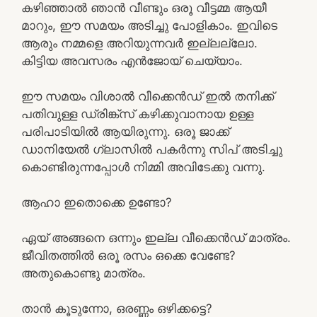
കഴിഞ്ഞാൽ ഞാൻ വീണ്ടും ഒരൂ വീട്ടമ്മ ആയീ
മാറും, ഈ സമയം അടിച്ചു പോളികാം. ഇവിടെ
ആരും നമ്മളെ അറിയുന്നവർ ഇല്ലല്ലോ.
കിട്ടിയ അവസരം എൻജോയ് ചെയ്യാം.
ഈ സമയം വിശാൽ വീക്കെൻഡ് ഇൽ തനിക്ക്
പതിവുള്ള ഡ്രിങ്ക്സ് കഴിക്കുവാനായ ഉള്ള
പരിപാടിയിൽ ആയിരുന്നു. ഒരൂ ജാക്ക്
ഡാനിയേൽ ഗ്ലാസിൽ പകർന്നു സിപ് അടിച്ചു
കൊണ്ടിരുന്നപ്പോൾ നിമ്മി അവിടേക്കു വന്നു.
ആഹാ ഇതൊക്കെ ഉണ്ടോ?
ഏയ്‌ അങ്ങനെ ഒന്നും ഇല്ല വീക്കെൻഡ് മാത്രം.
ജീവിതത്തിൽ ഒരൂ രസം ഒക്കെ വേണ്ടേ?
അതുകൊണ്ടു മാത്രം.
താൻ കൂടുന്നോ, ഒരണ്ണം ഒഴിക്കട്ടെ?