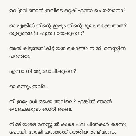
ഉവ് ഉവ് ഞാൻ ഇവിടെ ഒറ്റക് എന്നാ ചെയ്യാനാ?
ഓ എങ്കിൽ നിന്റെ ഇഷ്ടം.നിന്റെ മുഖം ഒക്കെ അങ്ങ്
തുടുത്തല്ല എന്താ തേക്കുന്നെ?
അത് കിട്ടണ്ടത് കിട്ടിയത് കൊണ്ടാ നിമ്മി മനസ്സിൽ
പറഞ്ഞു.
എന്നാ നീ ആലോചിക്കുനെ?
ഓ ഒന്നും ഇല്ല.
നീ ഇപ്പോൾ ഒക്കെ അല്ലെ? എങ്കിൽ ഞാൻ
വെചെക്കുവാ ശെരി ബൈ.
നിമ്മിയുടെ മനസ്സിൽ കൂടെ പല ചിന്തകൾ കടന്നു
പോയി, റോജി പറഞ്ഞത് ശെരിയ രണ്ട് മാസം