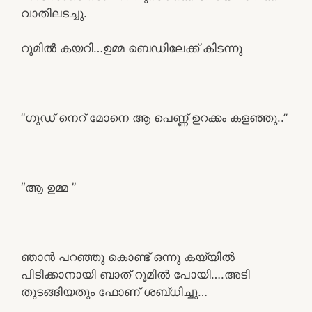
വാതിലടച്ചു.
റൂമിൽ കയറി…ഉമ്മ ബെഡിലേക്ക് കിടന്നു
“ഗുഡ് നെറ് മോനെ ആ പെണ്ണ് ഉറക്കം കളഞ്ഞു..”
“ആ ഉമ്മ ”
ഞാൻ പറഞ്ഞു കൊണ്ട് ഒന്നു കയ്യിൽ
പിടിക്കാനായി ബാത് റൂമിൽ പോയി….അടി
തുടങ്ങിയതും ഫോണ് ശബ്‌ധിച്ചു…