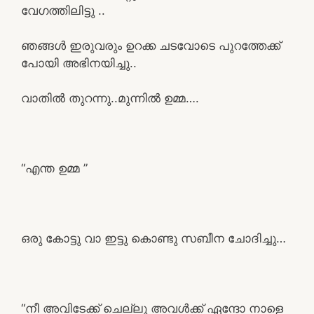
വേഗത്തിലിട്ടു ..
ഞങ്ങൾ ഇരുവരും ഉറക്ക ചടവോടെ പുറത്തേക്ക്
പോയി അഭിനയിച്ചു..
വാതിൽ തുറന്നു..മുന്നിൽ ഉമ്മ….
“എന്ത ഉമ്മ ”
ഒരു കോട്ടു വാ ഇട്ടു കൊണ്ടു സബീന ചോദിച്ചു…
“നീ അവിടേക്ക് ചെല്ലു അവൾക്ക് ഏന്ദോ നാളെ