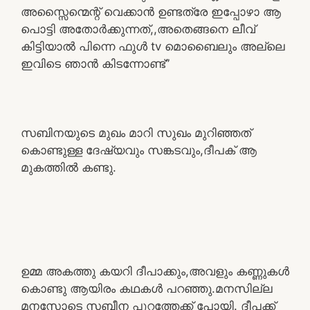
അസ്സൈന്മെന്റ് വെക്കാൻ ഉണ്ടത്രേ ഇപ്പോഴാ ആ
പൊട്ടി അതോർക്കുന്നത്,,അതെങ്ങനെ ലീവ്
കിട്ടിയാൽ പിന്നെ ഫുൾ tv മൊബൈലും അല്ലെ
ഇവിടെ ഞാൻ കിടന്നോണ്ട്”
സബിനയുടെ മുഖം മാറി സുഖം മുറിഞ്ഞത്
കൊണ്ടുള്ള ദേഷ്യവും സങ്കടവും,ദീപക് ആ
മുകത്തിൽ കണ്ടു.
ഉമ്മ അകത്തു കയറി ദീപാക്കും,അവളും കണ്ണുകൾ
കൊണ്ടു ആയിരം കഥകൾ പറഞ്ഞു.മനസില്ല
മനസോടെ സബീന പുറത്തേക്ക് പോയി. ദീപക്ക്