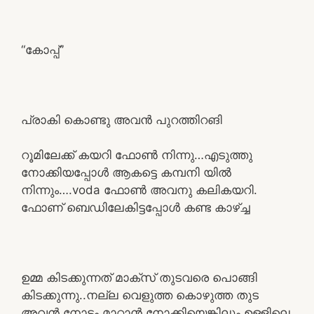
“കോപ്പ്”
പ്രാകി കൊണ്ടു അവൻ പുറത്തിറങി
റൂമിലേക്ക് കയറി ഫോൺ നിന്നു…എടുത്തു
നോക്കിയപ്പോൾ ആകട്ടെ കമ്പനി യിൽ
നിന്നും….voda ഫോൺ അവനു കലികയറി.
ഫോണ് ബെഡിലേകിട്ടപ്പോൾ കണ്ട കാഴ്ച്ച
ഉമ്മ കിടക്കുന്നത് മാക്സ് തുടവരെ പൊങ്ങി
കിടക്കുന്നു..നല്ല വെളുത്ത കൊഴുത്ത തുട
അവൻ നോട്ടം മാറ്റാൻ നോക്കിയെങ്കിലും ഉള്ളിലെ