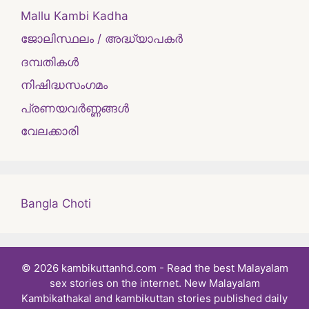
Mallu Kambi Kadha
ജോലിസ്ഥലം / അദ്ധ്യാപകർ
ദമ്പതികള്‍
നിഷിദ്ധസംഗമം
പ്രണയവർണ്ണങ്ങൾ
വേലക്കാരി
Bangla Choti
© 2026 kambikuttanhd.com - Read the best Malayalam
sex stories on the internet. New Malayalam
Kambikathakal and kambikuttan stories published daily