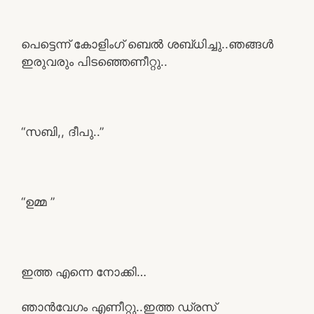
പെട്ടെന്ന് കോളിംഗ് ബെൽ ശബ്‌ധിച്ചു..ഞങ്ങൾ
ഇരുവരും പിടഞ്ഞെണീറ്റു..
“സബി,, ദീപു..”
“ഉമ്മ ”
ഇത്ത എന്നെ നോക്കി…
ഞാൻവേഗം എണീറ്റു..ഇത്ത ഡ്രസ്