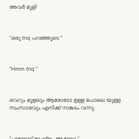
അവർ മൂളി
“ഒരു tnq പറഞ്ഞൂടെ ”
“Hmm tnq ”
വെറും മൂളലും ആരോടോ ഉള്ള പോലെ യുള്ള
സംസാരവും എനിക്ക് സങ്കടം വന്നു.
“എന്നോട് ദേഷ്യം ആണോ ”