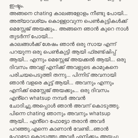
ഇഷ്ടം.
അങ്ങനെ chating കാലങ്ങളോളം നീണ്ടു പോയി…
അത്യാവശ്യം കൊള്ളാവുന്ന പെൺകുട്ടികൾക്ക്
മെസ്സേജ് അയക്കും.. അങ്ങനെ ഞാൻ കുറെ നാൾ
തുടർന്ന് പോയി….
കാലങ്ങൾക്ക് ശേഷം ഞാൻ ഒരു സായ എന്ന്
പറയുന്ന ഒരു പെൺകുട്ടി ആയി ഫ്രണ്ട്ഷിപ്പ്
ആയി… എന്നും മെസ്സേജ് അയക്കൽ ആയി… ഒരു
ദിവസം അവള് എനിക്ക് അവളുടെ കാമുകനെ
പരിചയപെടുത്തി തന്നു… പിന്നിട് അവനായി
ഞാൻ വളരെ കൂട്ട് ആയി… അവനും എന്നും
എനിക്ക് മെസ്സേജ് അയക്കും… ഒരു ദിവസം
എൻ്റെ whatsup നമ്പർ അവൻ
ചോദിച്ചു.അപ്പൊൾ ഞാൻ അവന് കൊടുത്തു.
പിന്നെ chating ഞാനും അവനും whatsup
ആയി… എൻ്റെ ഫോട്ടോ തരാൻ അവർ
പറഞ്ഞു.എന്നെ കാണാൻ വേണ്ടി…ഞാൻ
ഫോട്ടോ കൊടുത്തു.അവർ എനിക്കും അയച്ചു