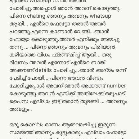
എൻ്റെ whatsup നമ്പർ അവൻ
ചോദിച്ചു.അപ്പൊൾ ഞാൻ അവന് കൊടുത്തു.
പിന്നെ chating ഞാനും അവനും whatsup
ആയി… എൻ്റെ ഫോട്ടോ തരാൻ അവർ
പറഞ്ഞു.എന്നെ കാണാൻ വേണ്ടി…ഞാൻ
ഫോട്ടോ കൊടുത്തു.അവർ എനിക്കും അയച്ചു
തന്നു … പിന്നെ ഞാനും അവനും പിരിയാൻ
കഴിയാത്ത വിധം ഫ്രണ്ട്ഷിപ്പ് ആയി… ഒരു
ദിവസം അവൻ എന്നോട് എൻ്റെ ബാങ്ക്
അക്കൗണ്ട് details ചോദിച്ചു…ഞാൻ അദ്യം ഒന്ന്
പേടിച്ച് പോയി… പിന്നെ അവൻ വീണ്ടും
ചോദിച്ചപ്പോൾ അവന് ഞാൻ അക്കൗണ്ട് number
കൊടുത്തു അവൻ എനിക്ക് അതിലേക്ക് ഒരുപാട്
പൈസ എല്ലാം ഇട്ട് തരാൻ തുടങ്ങി … അവനും
അവളും .
ഒരു കൊല്ലം ഓണം ആഘോഷിച്ചു ഇരുന്ന
സമയത്ത് ഞാനും കൂട്ടുകാരും എല്ലാം ഫോട്ടോ