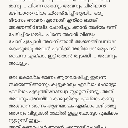
തന്നു … പിന്നെ ഞാനും അവനും പിരിയാൻ
കഴിയാത്ത വിധം ഫ്രണ്ട്ഷിപ്പ് ആയി… ഒരു
ദിവസം അവൻ എന്നോട് എൻ്റെ ബാങ്ക്
അക്കൗണ്ട് details ചോദിച്ചു…ഞാൻ അദ്യം ഒന്ന്
പേടിച്ച് പോയി… പിന്നെ അവൻ വീണ്ടും
ചോദിച്ചപ്പോൾ അവന് ഞാൻ അക്കൗണ്ട് number
കൊടുത്തു അവൻ എനിക്ക് അതിലേക്ക് ഒരുപാട്
പൈസ എല്ലാം ഇട്ട് തരാൻ തുടങ്ങി … അവനും
അവളും .
ഒരു കൊല്ലം ഓണം ആഘോഷിച്ചു ഇരുന്ന
സമയത്ത് ഞാനും കൂട്ടുകാരും എല്ലാം ഫോട്ടോ
എല്ലാം എടുത്ത് whatsup സ്റ്റാറ്റസ് ഇട്ടു .അത്
അവനും അവൻ്റെ കാമുകിയും എല്ലാം കണ്ടു…
അങ്ങനെ ഓണം ആഘോഷം എല്ലാം കഴിഞ്ഞു
ഞാനും വീട്ടുകാർ തമ്മിൽ ഉള്ള ഫോട്ടോ എല്ലാം
സ്റ്റാറ്റസ് ഇട്ടു…
അത് കണ്ടപ്പോൾ അവൻ എന്നോട് ചോദിച്ചു