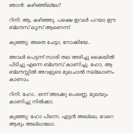
ഞാൻ: കഴിഞ്ഞില്ലേ?
റിനി: ആ, കഴിഞ്ഞു. പക്ഷെ ഇവൾ പറയാ ഈ
ബ്ലൗസ് ലൂസ് ആണെന്ന്.
കുഞ്ഞു: അതെ ചേട്ടാ, നോക്കിയേ..
അവൾ പെട്ടന്ന് സാരി തല അഴിച്ചു കൈയിൽ
പിടിച്ചു എന്നെ ബ്ലൗസ് കാണിച്ചു. ഹോ, ആ
ബ്ലൗസ്സിൽ അവളുടെ മുലചാൽ നല്ലോണം
കാണാം.
റിനി: ഹോ.. ഒന്ന് അടക്കു പെണ്ണെ. മുലയും
കാണിച്ചു നിൽക്കാ.
കുഞ്ഞു: ഹോ പിന്നെ. ഏട്ടൻ അല്ലെ, വേറെ
ആരും അല്ലാലോ.