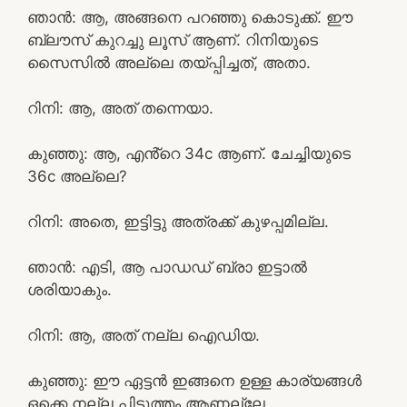
ഞാൻ: ആ, അങ്ങനെ പറഞ്ഞു കൊടുക്ക്. ഈ
ബ്ലൗസ് കുറച്ചു ലൂസ് ആണ്. റിനിയുടെ
സൈസിൽ അല്ലെ തയ്പ്പിച്ചത്, അതാ.
റിനി: ആ, അത് തന്നെയാ.
കുഞ്ഞു: ആ, എൻ്റെ 34c ആണ്. ചേച്ചിയുടെ
36c അല്ലെ?
റിനി: അതെ, ഇട്ടിട്ടു അത്രക്ക് കുഴപ്പമില്ല.
ഞാൻ: എടി, ആ പാഡഡ് ബ്രാ ഇട്ടാൽ
ശരിയാകും.
റിനി: ആ, അത് നല്ല ഐഡിയ.
കുഞ്ഞു: ഈ ഏട്ടൻ ഇങ്ങനെ ഉള്ള കാര്യങ്ങൾ
ഒക്കെ നല്ല പിടുത്തം ആണല്ലേ.