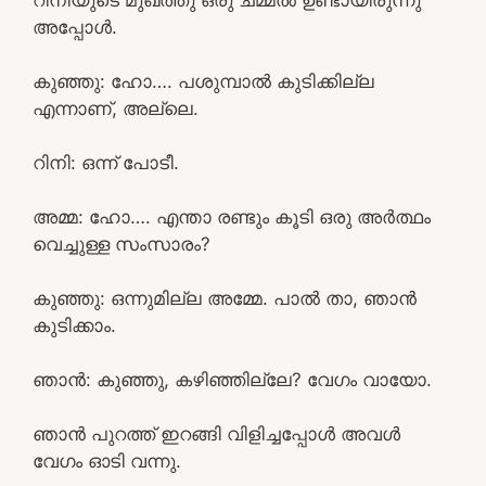
അപ്പോൾ.
കുഞ്ഞു: ഹോ…. പശുമ്പാൽ കുടിക്കില്ല
എന്നാണ്, അല്ലെ.
റിനി: ഒന്ന് പോടീ.
അമ്മ: ഹോ…. എന്താ രണ്ടും കൂടി ഒരു അർത്ഥം
വെച്ചുള്ള സംസാരം?
കുഞ്ഞു: ഒന്നുമില്ല അമ്മേ. പാൽ താ, ഞാൻ
കുടിക്കാം.
ഞാൻ: കുഞ്ഞു, കഴിഞ്ഞില്ലേ? വേഗം വായോ.
ഞാൻ പുറത്ത് ഇറങ്ങി വിളിച്ചപ്പോൾ അവൾ
വേഗം ഓടി വന്നു.