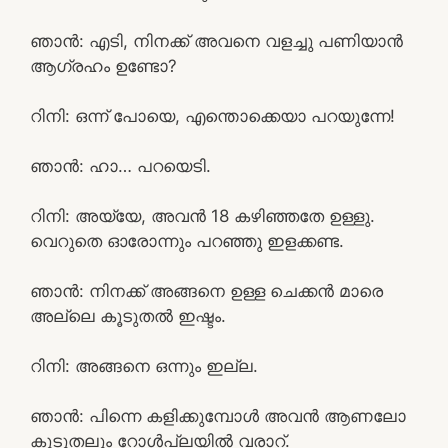
ഞാൻ: എടി, നിനക്ക് അവനെ വളച്ചു പണിയാൻ
ആഗ്രഹം ഉണ്ടോ?
റിനി: ഒന്ന് പോയെ, എന്തൊക്കെയാ പറയുന്നേ!
ഞാൻ: ഹാ… പറയെടി.
റിനി: അയ്യേ, അവൻ 18 കഴിഞ്ഞതേ ഉള്ളു.
വെറുതെ ഓരോന്നും പറഞ്ഞു ഇളക്കണ്ട.
ഞാൻ: നിനക്ക് അങ്ങനെ ഉള്ള ചെക്കൻ മാരെ
അല്ലെ കൂടുതൽ ഇഷ്ടം.
റിനി: അങ്ങനെ ഒന്നും ഇല്ല.
ഞാൻ: പിന്നെ കളിക്കുമ്പോൾ അവൻ ആണലോ
കൂടുതലും റോൾപ്ലയിൽ വരാറ്.