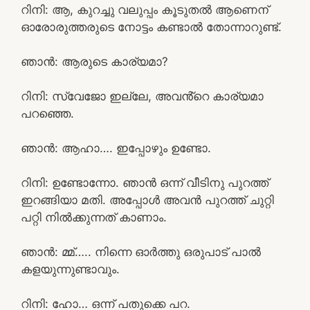
റിനി: ആ, കുറച്ചു വലുപ്പം കൂടുതൽ ആണെന്
ഓരോരുത്തരുടെ നോട്ടം കണ്ടാൽ തോന്നാറുണ്ട്.
ഞാൻ: ആരുടെ കാര്യമാ?
റിനി: സ്വേജോ ഇല്ലേ, അവൻ്റെ കാര്യമാ
പറഞ്ഞെ.
ഞാൻ: ആഹാ…. ഇപ്പോഴും ഉണ്ടോ.
റിനി: ഉണ്ടോന്നോ. ഞാൻ ഒന്ന് വീടിനു പുറത്ത്
ഇറങ്ങിയാ മതി. അപ്പോൾ അവൻ പുറത്ത് ചുറ്റി
പറ്റി നിൽക്കുന്നത് കാണാം.
ഞാൻ: മ്മ്….. നിന്നെ ഓർത്തു ഒരുപാട് പാൽ
കളയുന്നുണ്ടാവും.
റിനി: ഹോ… ഒന്ന് പതുക്കെ പറ.