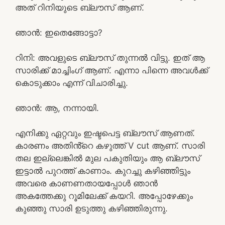
അത് റിനിയുടെ ബ്ലൗസ് ആണ്.
ഞാൻ: ഇതെങ്ങോട്ടാ?
റിനി: അവളുടെ ബ്ലൗസ് തുന്നൽ വിട്ടു. ഇത് ആ
സാരിക്ക് മാച്ചിംഗ് ആണ്. എന്നാ പിന്നെ അവൾക്ക്
കൊടുക്കാം എന്ന് വിചാരിച്ചു.
ഞാൻ: ആ, നന്നായി.
എനിക്കു ഏറ്റവും ഇഷ്ടപെട്ട ബ്ലൗസ് ആണത്.
കാരണം അതിൻ്റെ കഴുത്ത് V cut ആണ്. സാരി
തല ഇല്ലെങ്കിൽ മുല പകുതിയും ആ ബ്ലൗസ്
ഇട്ടാൽ പുറത്ത് കാണാം. കുറച്ചു കഴിഞ്ഞിട്ടും
അവരെ കാണണതായപ്പോൾ ഞാൻ
അകത്തേക്കു റൂമിലേക്ക് കയറി. അപ്പോഴേക്കും
കുഞ്ഞു സാരി ഉടുത്തു കഴിഞ്ഞിരുന്നു.