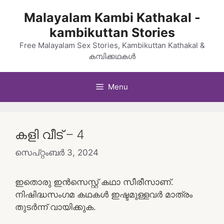
Skip
Malayalam Kambi Kathakal -
to
kambikuttan Stories
content
Free Malayalam Sex Stories, Kambikuttan Kathakal &
കമ്പിക്കഥകൾ
Menu
കളി വീട് – 4
സെപ്റ്റംബർ 3, 2024
ഇതൊരു ഇൻസെസ്റ്റ് കഥാ സീരീസാണ്.
നിഷിദ്ധസംഗമ കഥകൾ ഇഷ്ടമുള്ളവർ മാത്രം
തുടർന്ന് വായിക്കുക.