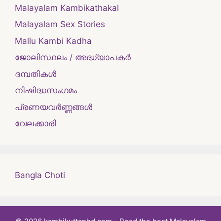
Malayalam Kambikathakal
Malayalam Sex Stories
Mallu Kambi Kadha
ജോലിസ്ഥലം / അദ്ധ്യാപകർ
ദമ്പതികള്‍
നിഷിദ്ധസംഗമം
പ്രണയവർണ്ണങ്ങൾ
വേലക്കാരി
Bangla Choti