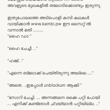
അവളുടെ മുലകളിൽ തലോടിക്കൊണ്ടും ഇരുന്നു
ഇതുപോലത്തെ അടിപൊളി കമ്പി കഥകൾ
വായിക്കാൻ www.kambi.pw ഈ സൈറ്റ് ൽ
വന്നാൽ മതി ………
“ഹൈ ഡാ ”
“ഹൈ ചേച്ചീ. ..”
“ഹമ്മ്. .”
“എന്നെ ബ്ലോക്ക്‌ ചെയ്തിരുന്നു അല്ലെ ….”
“അതെ. ..ഇപ്പോൾ unblockum ആക്കി ”
“സോറി ചേച്ചി. … അന്നങ്ങനെ ഒക്കെ പറ്റി പോയി
… എനിക്ക് കണ്ട്രോൾ ച്വയ്യാൻ പറ്റിയില്ല. ..”