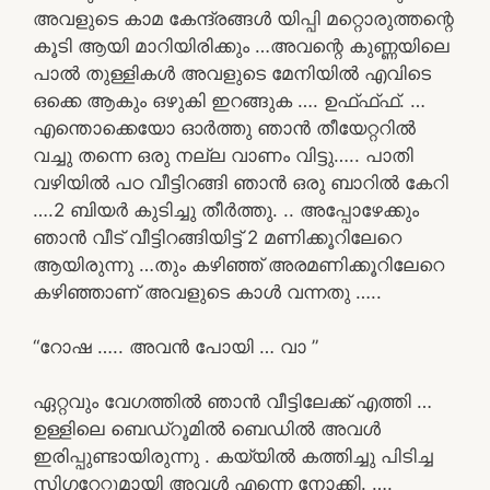
അവളുടെ കാമ കേന്ദ്രങ്ങൾ യിപ്പി മറ്റൊരുത്തന്റെ
കൂടി ആയി മാറിയിരിക്കും …അവന്റെ കുണ്ണയിലെ
പാൽ തുള്ളികൾ അവളുടെ മേനിയിൽ എവിടെ
ഒക്കെ ആകും ഒഴുകി ഇറങ്ങുക …. ഉഫ്ഫ്ഫ്. …
എന്തൊക്കെയോ ഓർത്തു ഞാൻ തീയേറ്ററിൽ
വച്ചു തന്നെ ഒരു നല്ല വാണം വിട്ടു….. പാതി
വഴിയിൽ പഠ വീട്ടിറങ്ങി ഞാൻ ഒരു ബാറിൽ കേറി
….2 ബിയർ കുടിച്ചു തീർത്തു. .. അപ്പോഴേക്കും
ഞാൻ വീട് വീട്ടിറങ്ങിയിട്ട് 2 മണിക്കൂറിലേറെ
ആയിരുന്നു …തും കഴിഞ്ഞ് അരമണിക്കൂറിലേറെ
കഴിഞ്ഞാണ് അവളുടെ കാൾ വന്നതു …..
“റോഷ ….. അവൻ പോയി … വാ ”
ഏറ്റവും വേഗത്തിൽ ഞാൻ വീട്ടിലേക്ക് എത്തി …
ഉള്ളിലെ ബെഡ്‌റൂമിൽ ബെഡിൽ അവൾ
ഇരിപ്പുണ്ടായിരുന്നു . കയ്യിൽ കത്തിച്ചു പിടിച്ച
സിഗറേറ്റുമായി അവൾ എന്നെ നോക്കി. ….