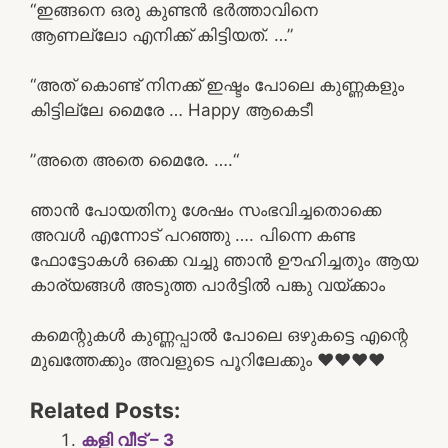
“ഇങ്ങനെ ഒരു കുണ്ടൻ ഭർത്താവിനെ
ആണല്ലോ എനിക്ക് കിട്ടിയത്. …”
“അത് കൊണ്ട് നിനക്ക് ഇഷ്ടം പോലെ കുണ്ണകളും
കിട്ടില്ലേ മൈരേ … Happy ആകെടീ
”അതെ അതെ മൈരേ. ….“
ഞാൻ പോയതിനു ശേഷം സംഭവിച്ചതൊക്കെ
അവൾ എന്നോട് പറഞ്ഞു …. പിന്നെ കണ്ട
ഫോട്ടോകൾ ഒക്കെ വച്ചു ഞാൻ ഊഹിച്ചതും ആയ
കാര്യങ്ങൾ അടുത്ത പാർട്ടിൽ പങ്കു വയ്ക്കാം
കമെന്റുകൾ കുണ്ണപ്പാൽ പോലെ ഒഴുകട്ടെ എന്റെ
മുഖത്തേക്കും അവളുടെ പൂറിലേക്കും ❤️❤️❤️❤️
Related Posts:
കളി വീട് – 3