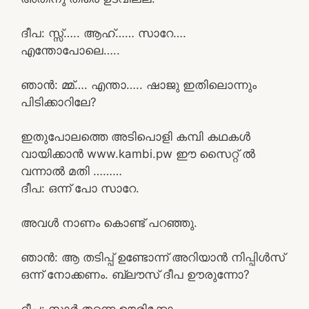
ദീപ: സ്സ്‌….. ആഹ്…… സാറേ….
എന്തോപോലെ…..
ഞാൻ: മ്മ്…. എന്താ….. ഷാജു ഇതിലൊന്നും
പിടിക്കാറിലേ?
ഇതുപോലത്തെ അടിപൊളി കമ്പി കഥകൾ
വായിക്കാൻ www.kambi.pw ഈ സൈറ്റ് ൽ
വന്നാൽ മതി ………
ദീപ: ഒന്ന് പോ സാറേ.
അവൾ നാണം കൊണ്ട് പറഞ്ഞു.
ഞാൻ: ആ തടിപ്പ് ഉണ്ടോന്ന് അറിയാൻ നിപ്പിൾസ്
ഒന്ന് നോക്കണം. ബ്ലൗസ് ദീപ ഊരുന്നോ?
ദീപ: സാർ തന്നെ ഊരിക്കോ.