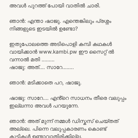
അവൾ പുറത്ത് പോയി വാതിൽ ചാരി.
ഞാൻ: എന്താ ഷാജു. എന്തെങ്കിലും പ്രശ്നം
നിങ്ങളുടെ ഇടയിൽ ഉണ്ടോ?
ഇതുപോലത്തെ അടിപൊളി കമ്പി കഥകൾ
വായിക്കാൻ www.kambi.pw ഈ സൈറ്റ് ൽ
വന്നാൽ മതി ………
ഷാജു: അത്…. സാറേ……..
ഞാൻ: മടിക്കാതെ പറ, ഷാജു.
ഷാജു: സാറേ…. എൻ്റെ സാധനം തീരെ വലുപ്പം
ഇല്ലന്നാ അവൾ പറയുന്നേ.
ഞാൻ: അത് മുന്ന് നമ്മൾ ഡിസ്കസ് ചെയ്തത്
അല്ലെ. പിന്നെ വലുപ്പകാരണം കൊണ്ട്
കുട്ടികൾ ഉണ്ടാവാതിരിക്കില്ല.