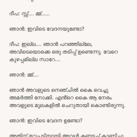
ദീപ: സ്സ്‌…. മ്മ്……
ഞാൻ: ഇവിടെ വേദനയുണ്ടോ?
ദീപ: ഇല്ല…. ഞാൻ പറഞ്ഞില്ലേ,
അവിടെയൊക്കെ ഒരു തടിപ്പ് ഉണ്ടെന്നു. വേറെ
കുഴപ്പമില്ല സാറേ….
ഞാൻ: മ്മ്….
ഞാൻ അവളുടെ നെഞ്ചിൽ കൈ വെച്ചു
അമർത്തി നോക്കി. എൻ്റെ കൈ ആ നേരം
അവളുടെ മുലകളിൽ ചെറുതായി കൊണ്ടിരുന്നു.
ഞാൻ: ഇവിടെ വേദന ഉണ്ടോ?
അതിന് മറുപടിയായി അവൾ കണ്ണടച്ച് കാണിച്ചു.