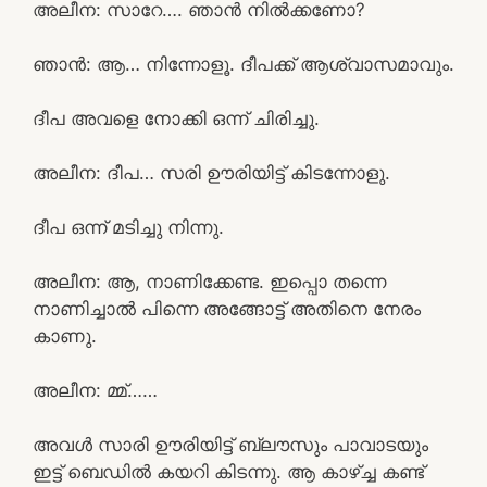
അലീന: സാറേ…. ഞാൻ നിൽക്കണോ?
ഞാൻ: ആ… നിന്നോളൂ. ദീപക്ക് ആശ്വാസമാവും.
ദീപ അവളെ നോക്കി ഒന്ന് ചിരിച്ചു.
അലീന: ദീപ… സരി ഊരിയിട്ട് കിടന്നോളു.
ദീപ ഒന്ന് മടിച്ചു നിന്നു.
അലീന: ആ, നാണിക്കേണ്ട. ഇപ്പൊ തന്നെ
നാണിച്ചാൽ പിന്നെ അങ്ങോട്ട്‌ അതിനെ നേരം
കാണു.
അലീന: മ്മ്……
അവൾ സാരി ഊരിയിട്ട് ബ്ലൗസും പാവാടയും
ഇട്ട് ബെഡിൽ കയറി കിടന്നു. ആ കാഴ്ച്ച കണ്ട്