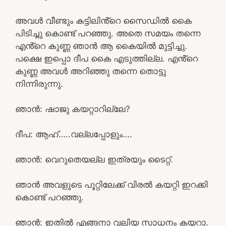
അവൾ വീണ്ടും കട്ടിലിൻ്റെ സൈഡിൽ കൈ
പിടിച്ചു കൊണ്ട് പറഞ്ഞു. അതെ സമയം തന്നെ
എൻ്റെ കുണ്ണ ഞാൻ ആ കൈയിൽ മുട്ടിച്ചു.
പക്ഷെ ഇപ്പൊ ദീപ കൈ എടുത്തില്ല. എൻ്റെ
കുണ്ണ അവൾ അറിഞ്ഞു തന്നെ തൊട്ടു
നിന്നിരുന്നു.
ഞാൻ: ഷാജു കയറ്റാറില്ലേ?
ദീപ: ആഹ്…..വല്ലപ്പോളും….
ഞാൻ: വെറുതെയല്ല ഇത്രയും ടൈറ്റ്.
ഞാൻ അവളുടെ പൂറ്റിലേക്ക് വിരൽ കയറ്റി ഇറക്കി
കൊണ്ട് പറഞ്ഞു.
ഞാൻ: ഇതിൽ എങ്ങനാ വലിയ സാധനം കയറാ.