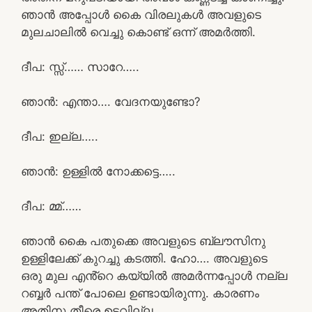
ഞാൻ അപ്പോൾ കൈ വിരലുകൾ അവളുടെ
മുലചാലിൽ വെച്ചു കൊണ്ട് ഒന്ന് അമർത്തി.
ദീപ: സ്സ്‌…… സാറേ…..
ഞാൻ: എന്താ…. വേദനയുണ്ടോ?
ദീപ: ഇല്ല…..
ഞാൻ: ഉള്ളിൽ നോക്കട്ടെ…..
ദീപ: മ്മ്……
ഞാൻ കൈ പതുക്കെ അവളുടെ ബ്ലൗസിനു
ഉള്ളിലേക്ക് കുറച്ചു കടത്തി. ഹോ…. അവളുടെ
ഒരു മുല എൻ്റെ കയ്യിൽ അമർന്നപ്പോൾ നല്ല
റബ്ബർ പന്ത് പോലെ ഉണ്ടായിരുന്നു. കാരണം
അതിനു തീരെ ഉടവില്ല.