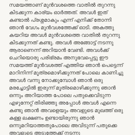
സമയത്താണ് മുൻവശത്തെ വാതിൽ തുറന്നു
കിടക്കുന്ന കാര്യം ഓർത്തത്. അവൾ ഇത്
കണ്ടാൽ പ്രശ്നമാകും എന്ന് എനിക്ക് തോന്നി
ഞാൻ വേഗം മുൻവശത്തേക്ക് ഓടി. അകത്തു
കയറിയ അവൾ മുൻവശത്തെ വാതിൽ തുറന്നു
കിടക്കുന്നത് കണ്ടു. അവൾ അങ്ങോട്ട് നടന്നു
ആരാണെന്ന് അറിയാൻ വേണ്ടി. അവൾക്ക്
ചെറിയൊരു പരിഭ്രമം അനുഭവപ്പെട്ടു ഈ
സമയത്ത് മുൻവശത്ത് എത്തിയ ഞാൻ പെട്ടെന്ന്
മാറിനിന്ന് മൂത്രമൊഴിക്കുന്നത് പോലെ കാണിച്ചു
അവൾ വന്നു നോക്കുമ്പോൾ ഞാൻ ഒരു
മരച്ചോട്ടിൽ ഇരുന്ന് മൂത്രമൊഴിക്കുന്നു ഞാൻ
ഒന്നും അറിയാത്ത പോലെ പതുക്കെവിടുന്ന
എഴുന്നേറ്റ് തിരിഞ്ഞു അപ്പോൾ അവൾ എന്നെ
കണ്ടു ഞാൻ അവളെയും അവളുടെ മുഖത്ത് ഒരു
കള്ള ലക്ഷണം ഉണ്ടായിരുന്നു ഞാൻ
ഒന്നുമറിയാത്തതുപോലെ അവിടുന്ന് പതുക്കെ
അവളുടെ അടുത്തേക്ക് നടന്നു