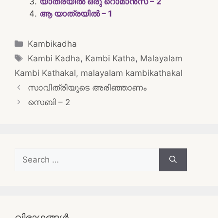
യാത്രയിൽ ഒരു റൊമാൻസ് – 2
ആ യാത്രയിൽ – 1
Categories
Kambikadha
Tags
Kambi Kadha
,
Kambi Katha
,
Malayalam
Kambi Kathakal
,
malayalam kambikathakal
Post
സാവിത്രിയുടെ അരിഞ്ഞാണം
navigation
സെബി – 2
Search
for:
വിഭാഗങ്ങൾ