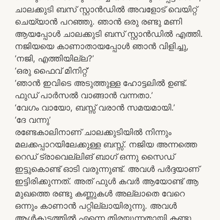
ചാലക്കുടി ബസ് സ്റ്റാൻഡിൽ അവളോട് വെയിറ്റ്
ചെയ്യാൻ പറഞ്ഞു. ഞാൻ ഒരു രണ്ടു മണി
ആയപ്പോൾ ചാലക്കുടി ബസ് സ്റ്റാൻഡിൽ എത്തി.
നജിയയെ കാണാതായപ്പോൾ ഞാൻ വിളിച്ചു,
‘നജി, എത്തിയില്ല?’
‘ഒരു ഫൈവ് മിനിറ്റ്’
‘ഞാൻ ഇവിടെ അടുത്തുള്ള ഹോട്ടലിൽ ഉണ്ട്.
ഫുഡ് പാർസൽ വാങ്ങാൻ വന്നതാ.’
‘വേഗം വായോ, ബസ്സ് വരാൻ സമയമായി.’
‘ദേ വന്നു’
രണ്ടേകാലിനാണ് ചാലക്കുടിയിൽ നിന്നും
മലക്കപ്പാറയിലേക്കുള്ള ബസ്സ്. നജിയ അന്നത്തെ
റെഡ് ട്രാവെല്ലിങ് ബാഗ് ഒന്നു സൈഡ്
ഇട്ടുകൊണ്ട് ഓടി വരുന്നുണ്ട്. അവൾ പർദ്ദയാണ്
ഇട്ടിരിക്കുന്നത്. അത് ഫുൾ കവർ ആയോണ്ട് ആ
മുഖത്തെ രണ്ടു കണ്ണുകൾ അല്ലാതെ വേറെ
ഒന്നും കാണാൻ പറ്റില്ലായിരുന്നു. അവൾ
ആൾകൂട്ടത്തിൽ എന്നെ തിരയുന്നതായി കണ്ടു.