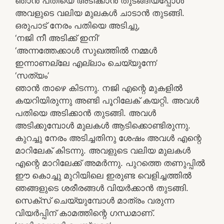
ഞാൻ പതിയെ അടിക്കാൻ തുടങ്ങിയപ്പോൾ
അവളുടെ വലിയ മുലകൾ ചാടാൻ തുടങ്ങി.
ഒരുപാട് നേരം പതിയെ അടിച്ചു,
‘നജി നീ അടിക്ക് ഇനി’
‘അന്നത്തേക്കാൾ സുഖത്തിൽ നമ്മൾ
ഇന്നാണല്ലേ എല്ലാം ചെയ്യുന്നേ’
‘സത്യം’
ഞാൻ താഴെ കിടന്നു. നജി എന്റെ മുകളിൽ
കയറിയിരുന്നു അണ്ടി പൂറിലേക് കയറ്റി. അവൾ
പതിയെ അടിക്കാൻ തുടങ്ങി. അവൾ
അടിക്കുമ്പോൾ മുലകൾ ആടിക്കൊണ്ടിരുന്നു.
കുറച്ചു നേരം അടിച്ചതിനു ശേഷം അവൾ എന്റെ
മാറിലേക് കിടന്നു. അവളുടെ വലിയ മുലകൾ
എന്റെ മാറിലേക്ക് അമർന്നു. പുറത്തെ തണുപ്പിൽ
ഈ കൊച്ചു മുറിയിലെ ഇരുണ്ട വെളിച്ചത്തിൽ
ഞങ്ങളുടെ ശരീരങ്ങൾ വിയർക്കാൻ തുടങ്ങി.
സെക്സ് ചെയ്യുമ്പോൾ മാത്രം വരുന്ന
വിയർപ്പിന് കാമത്തിന്റെ ഗന്ധമാണ്.