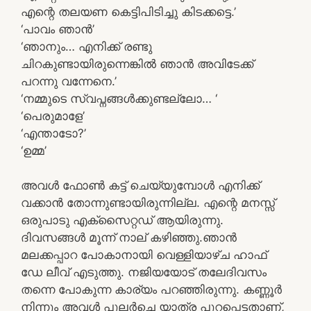
എന്റെ തലയണ കെട്ടിപിടിച്ചു കിടക്കട്ടെ.’
‘പാവം ഞാൻ’
‘ഞാനും… എനിക്ക് രണ്ടു
ചിറകുണ്ടായിരുന്നെങ്കിൽ ഞാൻ അവിടേക്ക്
പറന്നു വന്നേനെ.’
‘നമ്മുടെ സ്വപ്നങ്ങൾക്കുണ്ടല്ലോ… ‘
‘പെരുമാളേ’
‘എന്താടോ?’
‘ഉമ്മ’
അവൾ ഫോൺ കട്ട് ചെയ്യുമ്പോൾ എനിക്ക്
വക്കാൻ തോന്നുണ്ടായിരുന്നില്ല. എന്റെ മനസ്സ്
ഒരുപാടു എക്‌സൈറ്റഡ് ആയിരുന്നു.
ദിവസങ്ങൾ മൂന്ന് നാല് കഴിഞ്ഞു.ഞാൻ
മലക്കപ്പാറ പോകാനായി വെള്ളിയാഴ്ച ഹാഫ്
ഡേ ലീവ് എടുത്തു. നജിയയോട് തലേദിവസം
തന്നെ പോകുന്ന കാര്യം പറഞ്ഞിരുന്നു. കണ്ണൂർ
നിന്നും അവൾ പുലർച്ചെ യാത്ര പുറപ്പെട്ടതാണ്,