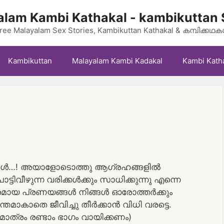
lam Kambi Kathakal - kambikuttan 
ree Malayalam Sex Stories, Kambikuttan Kathakal & കമ്പിക്കഥ
Kambikuttan
Malayalam Kambi Kadakal
Kambi Kath
ുള്ള ഒരാൾ…! അയാളോടൊത്തു ആഗ്രഹങ്ങളിൽ
ിവീഴുന്ന വരിക്കൾക്കും സാധിക്കുന്നു എന്നെ
മായ പ്രണയങ്ങൾ നിങ്ങൾ ഓരോത്തർക്കും
തമാകാതെ ജീവിച്ചു തീർക്കാൻ വിധി വരട്ടെ.
ാത്രം രണ്ടാം ഭാഗം വായിക്കണം)