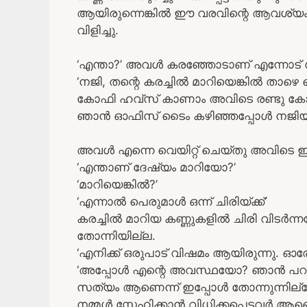
ആയിരുന്നെങ്കിൽ ഈ വരവിന്റെ ആവശ്
വിളിച്ചു.
‘എന്താ?’ അവൾ കരഞ്ഞോടാണ് എന്നോട് സ
‘നജി, തന്റെ കരച്ചിൽ മാറിയെങ്കിൽ താ
കോഫി ഹവ്സ് കാണാം അവിടെ രണ്ടു കോഫി
ഞാൻ ഓഫിസ് ടൈം കഴിഞ്ഞപ്പോൾ നജിയയു
അവൾ എന്നെ വെയിറ്റ് ചെയ്തു അവിടെ ഇര
‘എന്താണ് ദേഷ്യം മാറിയോ?’
‘മാറിയെങ്കിൽ?’
‘എന്നാൽ പെരുമാൾ ഒന്ന് ചിരിയ്ക്ക്’
കരച്ചിൽ മാറിയ കണ്ണുകളിൽ ചിരി വിടർന്ന
തോന്നിയില്ല.
‘എനിക്ക് ഒരുപാട് വിഷമം ആയിരുന്നു. ഓരോ 
‘അപ്പോൾ എന്റെ അവസ്ഥയോ? ഞാൻ പറഞ്ഞി
സത്യം ആണെന്ന് ഇപ്പോൾ തോന്നുന്നില്ലേ
നമ്മൾ സ്നേഹിക്കാൻ വിധിക്കപ്പെട്ടവർ ആ