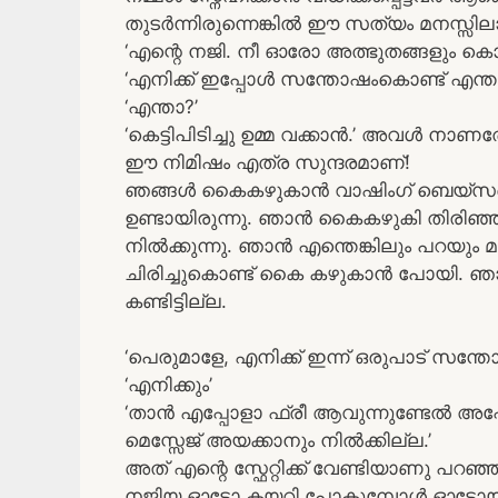
തുടർന്നിരുന്നെങ്കിൽ ഈ സത്യം മനസ്
‘എന്റെ നജി. നീ ഓരോ അത്ഭുതങ്ങളും കൊ
‘എനിക്ക് ഇപ്പോൾ സന്തോഷംകൊണ്ട് എന്താ
‘എന്താ?’
‘കെട്ടിപിടിച്ചു ഉമ്മ വക്കാൻ.’ അവൾ നാണത
ഈ നിമിഷം എത്ര സുന്ദരമാണ്!
ഞങ്ങൾ കൈകഴുകാൻ വാഷിംഗ് ബെയ്സന്റ
ഉണ്ടായിരുന്നു. ഞാൻ കൈകഴുകി തിരിഞ്
നിൽക്കുന്നു. ഞാൻ എന്തെങ്കിലും പറയും മു
ചിരിച്ചുകൊണ്ട് കൈ കഴുകാൻ പോയി. ഞാൻ
കണ്ടിട്ടില്ല.
‘പെരുമാളേ, എനിക്ക് ഇന്ന് ഒരുപാട് സന്
‘എനിക്കും’
‘താൻ എപ്പോളാ ഫ്രീ ആവുന്നുണ്ടേൽ അപ്പ
മെസ്സേജ് അയക്കാനും നിൽക്കില്ല.’
അത് എന്റെ സ്ഫേറ്റിക്ക് വേണ്ടിയാണു പറഞ്
നജിയ ഓട്ടോ കയറി പോകുമ്പോൾ ഓട്ടോയിൽ ന