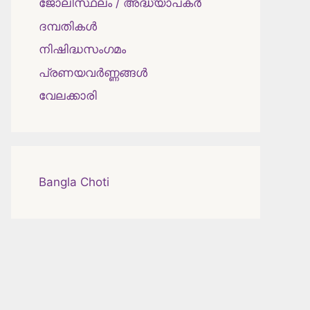
ജോലിസ്ഥലം / അദ്ധ്യാപകർ
ദമ്പതികള്‍
നിഷിദ്ധസംഗമം
പ്രണയവർണ്ണങ്ങൾ
വേലക്കാരി
Bangla Choti