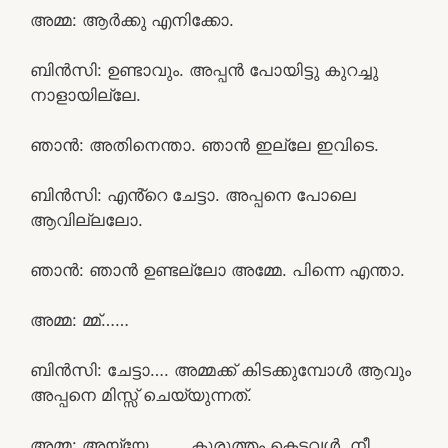
അമ്മ: ആർക്കു എനിക്കോ.
ബിൻസി: ഉണ്ടാവും. അപ്പൻ പോയിട്ടു കുറച്ചു
നാളായില്ലേ.
ഞാൻ: അതിനെന്താ. ഞാൻ ഇല്ലേ ഇവിടെ.
ബിൻസി: എൻ്റെ ചേട്ടാ. അപ്പനെ പോലെ
ആവില്ലലോ.
ഞാൻ: ഞാൻ ഉണ്ടല്ലോ അമ്മേ. പിന്നെ എന്താ.
അമ്മ: മ്മ്……
ബിൻസി: ചേട്ടാ…. അമ്മക്ക് കിടക്കുമ്പോൾ ആവും
അപ്പനെ മിസ്സ്‌ ചെയ്യുന്നത്.
അമ്മ: അയ്യേ…….. കുരുത്തം കെട്ടവൾ. നീ