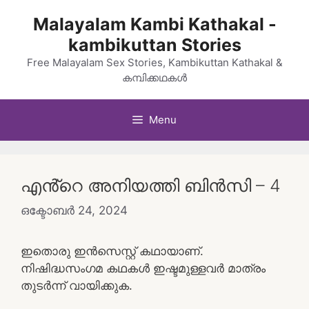
Skip
Malayalam Kambi Kathakal -
to
kambikuttan Stories
content
Free Malayalam Sex Stories, Kambikuttan Kathakal &
കമ്പിക്കഥകൾ
Menu
എൻ്റെ അനിയത്തി ബിൻസി – 4
ഒക്ടോബർ 24, 2024
ഇതൊരു ഇൻസെസ്റ്റ് കഥായാണ്.
നിഷിദ്ധസംഗമ കഥകൾ ഇഷ്ടമുള്ളവർ മാത്രം
തുടർന്ന് വായിക്കുക.