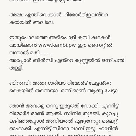
അമ്മ: എന്ത് വെക്കാൻ. റിമോർട് ഇവൻ്റെ
കയ്യിൽ അല്ലെ.
ഇതുപോലത്തെ അടിപൊളി കമ്പി കഥകൾ
വായിക്കാൻ www.kambi.pw ഈ സൈറ്റ് ൽ
വന്നാൽ മതി ………
അപ്പോൾ ബിൻസി എൻ്റെ കുണ്ണയിൽ ഒന്ന് ചന്തി
തള്ളി.
ബിൻസി: അതു ശരിയാ റിമോർട് ചേട്ടൻ്റെ
കൈയിൽ തന്നെയാ. ഒന്ന് ഓൺ ആക്കു ചേട്ടാ.
ഞാൻ അവളെ ഒന്നു ഇരുത്തി നോക്കി. എന്നിട്ട്
റിമോർട് ഓൺ ആക്കി. സിനിമ തുടങി. കുറച്ചു
കഴിഞ്ഞപ്പോൾ അനിയത്തി എഴുന്നേറ്റു ലൈറ്റ്
ഓഫാക്കി. എന്നിട്ട് സീറോ ലാമ്പ് ഇട്ടു. ഹാളിൽ
ആകെ അരണ്ട വെളിച്ചം മാത്രമാണ് ഇപ്പൊ