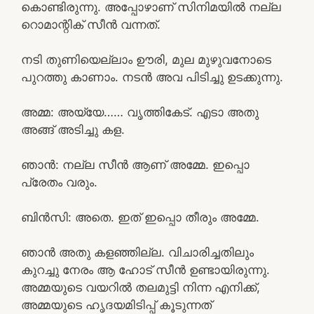
കൊണ്ടിരുന്നു. അപ്പോഴാണ് സിനിമയിൽ നല്ല
റൊമാന്റിക് സീൻ വന്നത്.
നടി തുണിയെല്ലാം ഊരി, മുല മുഴുവനോടെ
പുറത്തു കാണാം. നടൻ അവ പിടിച്ചു ഉടക്കുന്നു.
അമ്മ: അയ്യേ…… വൃത്തികേട്. എടാ അതു
അങ്ങ് അടിച്ചു കള.
ഞാൻ: നല്ല സീൻ ആണ് അമ്മേ. ഇപ്പൊ
പ്രേതം വരും.
ബിൻസി: അതെ. ഇത് ഇപ്പൊ തീരും അമ്മേ.
ഞാൻ അതു കളഞ്ഞില്ല. വിചാരിച്ചതിലും
കുറച്ചു നേരം ആ ഹോട് സീൻ ഉണ്ടായിരുന്നു.
അമ്മയുടെ വയറിൽ തലമുട്ടി നിന്ന എനിക്ക്,
അമ്മയുടെ ഹൃദയമിടിപ്പ് കൂടുന്നത്