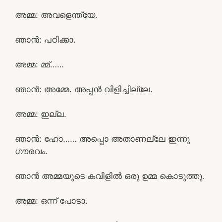
അമ്മ: അവളെന്ത്യേ.
ഞാൻ: പഠിക്കാ.
അമ്മ: മ്മ്……
ഞാൻ: അമ്മേ. അപ്പൻ വിളിച്ചില്ലേ.
അമ്മ: ഇല്ല.
ഞാൻ: ഹോ…… അപ്പൊ അതാണല്ലേ ഇന്നു
ഗൗരവം.
ഞാൻ അമ്മയുടെ കവിളിൽ ഒരു ഉമ്മ കൊടുത്തു.
അമ്മ: ഒന്ന് പോടാ.