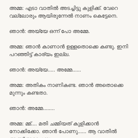
അമ്മ: എടാ വാതിൽ അടച്ചിട്ടു കുളിക്ക്. വേറെ
വല്ലോരും ആയിരുന്നേൽ നാണം കെട്ടേനെ.
ഞാൻ: അയ്യേ ഒന്ന് പോ അമ്മേ.
അമ്മ: ഞാൻ കാണാൻ ഉള്ളതൊക്കെ കണ്ടു. ഇനി
പറഞ്ഞിട്ട് കാര്യം ഇല്ല.
ഞാൻ: അയ്യേ….. അമ്മേ……
അമ്മ: അതികം നാണികണ്ട. ഞാൻ അതൊക്കെ
മുന്നും കണ്ടതാ.
ഞാൻ: അമ്മേ……..
അമ്മ: മ്മ്…. മതി ചമ്മിയത് കുളിക്കാൻ
നോക്കിക്കോ. ഞാൻ പോണു…… ആ വാതിൽ