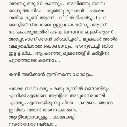
വയസു ഒരു 20 കാണും… മെലിഞ്ഞു നല്ല
വെളുത്ത നിറം… കുഞ്ഞു മുലകൾ… പക്ഷെ
വലിയ കുണ്ടി ആണ്… വീട്ടിൽ ടീഷർട്ടും tight
ലെഗ്ഗിങ്സ് പോലെ ഉള്ള ഷോർട്സും ആണ്
വേഷം.ഒരുമാതിരി പഴയ tamanna ലുക്ക് ആണ്…
അപ്പോഴാണ് ഞാൻ ശ്രദ്ധിച്ചത്… മുലകൾ അത്ര
വലുതല്ലാത്ത കൊണ്ടാവും.. അനുചേച്ചി ബ്രാ
ഇട്ടിട്ടില്ല… ആ കുഞ്ഞു മുലഞെട്ട് ടീഷർട്ടിനു
പുറത്തോടെ കാണാം…
കമ്പി അടിക്കാൻ ഇത് തന്നെ ധാരാളം…
പക്ഷെ നല്ല ഒരു ചരക്കു മുന്നിൽ ഉണ്ടായിട്ടും…
എനിക്ക് എങ്ങനെ ആന്റിടെ അടുത്ത് രാത്രി
എത്തും എന്നായിരുന്നു ചിന്ത… കാരണം ഞാൻ
ഇവിടെ വരാൻ തന്നെ കാരണം…
ആന്റിയുമായുള്ള… കാമക്കേളി
നടത്താനാണല്ലോ ..