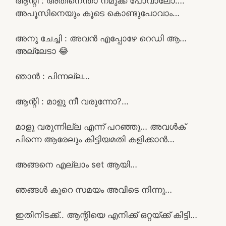
ആന്റി : അതിനെന്താ നമുക്ക് പോവാലോ….
അപൂസിനെയും കൂടെ കൊണ്ടുപോവാം…
അനു ചേച്ചി : അവൻ എപ്പോഴേ റെഡി ആ…
അല്ലേടാ 😂
ഞാൻ : പിന്നല്ല…
ആന്റി : മാളു നീ വരുന്നോ?…
മാളു വരുന്നില്ല എന്ന് പറഞ്ഞു… അവൾക്
പിന്നെ ആരേലും കിട്ടിയമതി കളിക്കാൻ…
അങ്ങനെ എല്ലാം set ആയി…
ഞങ്ങൾ കുറെ സമയം അവിടെ നിന്നു…
ഇതിനിടക്ക്.. ആന്റിയെ എനിക്ക് ഒറ്റയ്ക്ക് കിട്ടി…