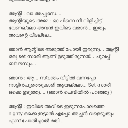
ആന്റി : വാ അപ്പുസേ….
ആന്റിയുടെ അമ്മ : ഓ പിന്നെ നീ വിളിച്ചിട്ട്
വേണല്ലോ അവൻ ഇവിടെ വരാൻ… ഇതും
അവന്റെ വീടല്ലേ…
ഞാൻ ആന്റിടെ അടുത്ത് പോയി ഇരുന്നു… ആന്റി
ഒരു set സാരീ ആണ് ഉടുത്തിരുന്നത്… ചുവപ്പ്
ബ്ലൗസും…
ഞാൻ : ആ… സ്വന്തം വീട്ടിൽ വന്നപ്പോ
നാട്ടിൻപുരത്തുകാരി ആയല്ലോ… Set സാരീ
ഒക്കെ ഉടുത്തു…. (ഞാൻ ചെവിയിൽ പറഞ്ഞു )
ആന്റി : ഇവിടെ അവിടെ ഇടുന്നപോലത്തെ
nighty ഒക്കെ ഇട്ടാൽ എപ്പോ അച്ഛൻ വളെടുക്കും
എന്ന് ചോതിച്ചാൽ മതി….