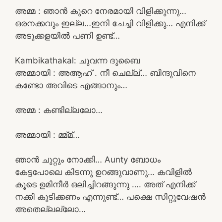
അമ്മ : ഞാൻ കുറെ നേരമായി വിളിക്കുന്നു…
ഒരനക്കവും ഇല്ല…ഇനി ചേച്ചി വിളിക്കു… എനിക്ക്
അടുക്കളയിൽ പണി ഉണ്ട്…
Kambikathakal: ചുവന്ന ദുബൈ
അമ്മായി : അആഹ് . നീ ചെല്ല്… ബിന്ദുവിനെ
കണ്ടോ അവിടെ എങ്ങാനും…
അമ്മ : കണ്ടില്ലലോ…
അമ്മായി : മ്മ്മ്…
ഞാൻ ചുറ്റും നോക്കി… Aunty ബോധം
കേട്ടപോലെ കിടന്നു ഉറങ്ങുവാണു… കവിളിൽ
കൂടെ ഉമിനീർ ഒലിച്ചിറങ്ങുന്നു …. അത് എനിക്ക്
നക്കി കുടിക്കണം എന്നുണ്ട്… പക്ഷെ സിറ്റുവേഷൻ
അതെല്ലല്ലോ…