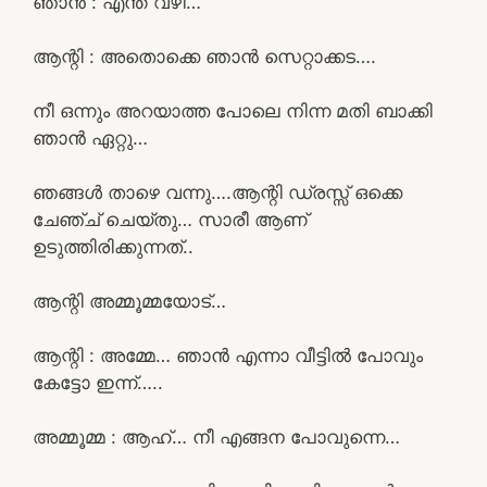
ഞാൻ : എന്ത് വഴി…
ആന്റി : അതൊക്കെ ഞാൻ സെറ്റാക്കട….
നീ ഒന്നും അറയാത്ത പോലെ നിന്ന മതി ബാക്കി
ഞാൻ ഏറ്റു…
ഞങ്ങൾ താഴെ വന്നു….ആന്റി ഡ്രസ്സ് ഒക്കെ
ചേഞ്ച് ചെയ്തു… സാരീ ആണ്
ഉടുത്തിരിക്കുന്നത്..
ആന്റി അമ്മൂമ്മയോട്…
ആന്റി : അമ്മേ… ഞാൻ എന്നാ വീട്ടിൽ പോവും
കേട്ടോ ഇന്ന്…..
അമ്മൂമ്മ : ആഹ്… നീ എങ്ങന പോവുന്നെ…