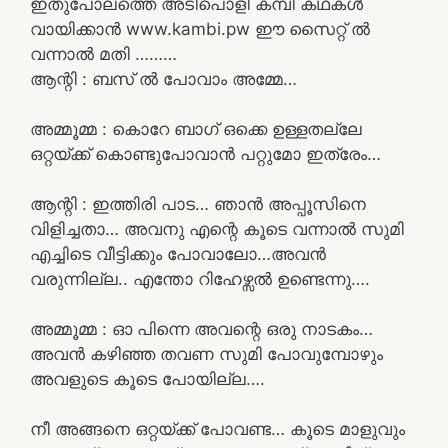
ഇതുപോലത്തെ അടിപൊളി കമ്പി കഥകൾ
വായിക്കാൻ www.kambi.pw ഈ സൈറ്റ് ൽ
വന്നാൽ മതി ………
ആന്റി : ബസ് ൽ പോവാം അമ്മേ…
അമ്മൂമ്മ : കൊറേ ബാഗ് ഒക്കെ ഉള്ളതല്ലേ
ഒറ്റയ്ക്ക് കൊണ്ടുപോവാൻ പറ്റുമോ ഇത്രേം…
ആന്റി : ഇത്തിരി പാട… ഞാൻ അപ്പൂസിനെ
വിളിച്ചതാ… അവനു എന്റെ കൂടെ വന്നാൽ സുമി
എച്ചിടെ വീട്ടിക്കും പോവാലോ…അവൻ
വരുന്നില്ല.. എന്തോ റിഹേഴ്സൽ ഉണ്ടെന്നു….
അമ്മൂമ്മ : ഓ പിന്നെ അവന്റെ ഒരു നാടകം…
അവൻ കഴിഞ്ഞ തവണ സുമി പോവുമ്പോഴും
അവളുടെ കൂടെ പോയില്ല….
നീ അങ്ങനെ ഒറ്റയ്ക്ക് പോവണ്ട… കൂടെ മാളുവും