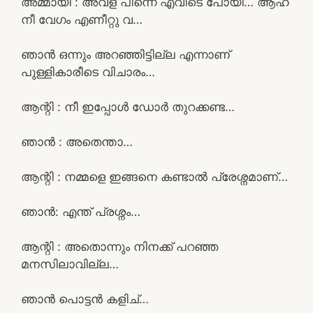
അമ്മായി : അവള് പിന്നെ എവിടെ പോയി… ആഹ്
നീ വേഗം എണീറ്റു വ…
ഞാൻ ഒന്നും അറഞ്ഞിട്ടില്ല എന്നാണ്
പുള്ളികാരീടെ വിചാരം…
ആന്റി : നീ ഇപ്പോൾ ഡോർ തുറക്കണ്ട…
ഞാൻ : അതെന്താ…
ആന്റി : നമ്മളെ ഇങ്ങനെ കണ്ടാൽ പ്രേശ്നമാണ്…
ഞാൻ: എന്ത് പ്രശ്നം…
ആന്റി : അതൊന്നും നിനക്ക് പറഞ്ഞ
മനസിലാവില്ല…
ഞാൻ പൊട്ടൻ കളിച്…