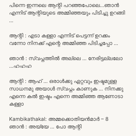
പിന്നെ ഇന്നലെ ആന്റി പറഞ്ഞപോലെ…ഞാൻ
എന്നിട് ആന്റിയുടെ അമ്മിഞ്ഞയും പിടിച്ചു ഉറങ്ങി
…
ആന്റി : എടാ കള്ളാ എന്നിട് പെട്ടന്ന് ഉറക്കം
വന്നോ നിനക്ക് എന്റെ അമ്മിഞ്ഞ പിടിച്ചപ്പോ …
ഞാൻ : സ്വപ്നത്തിൽ അല്ലെ … നേരിട്ടല്ലലോ
…ഹഹഹ
ആന്റി : ആഹ് … ഒരാൾക്കു ഏറ്റവും ഇഷ്ടമുള്ള
സാധനമു അയാൾ സ്വപ്നം കാണുക … നിനക്കു
എന്നെ കൽ ഇഷ്ടം എന്നെ അമ്മിഞ്ഞ ആണോടാ
കള്ളാ
Kambikathakal: അമ്മക്കൊതിയൻമാർ – 8
ഞാൻ : അയ്യേ … പോ ആന്റി