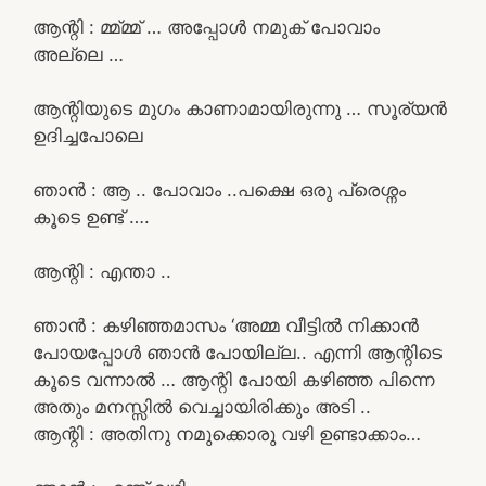
ആന്റി : മ്മ്മ്മ് … അപ്പോൾ നമുക് പോവാം
അല്ലെ …
ആന്റിയുടെ മുഗം കാണാമായിരുന്നു … സൂര്യൻ
ഉദിച്ചപോലെ
ഞാൻ : ആ .. പോവാം ..പക്ഷെ ഒരു പ്രെശ്നം
കൂടെ ഉണ്ട് ….
ആന്റി : എന്താ ..
ഞാൻ : കഴിഞ്ഞമാസം ‘അമ്മ വീട്ടിൽ നിക്കാൻ
പോയപ്പോൾ ഞാൻ പോയില്ല.. എന്നി ആന്റിടെ
കൂടെ വന്നാൽ … ആന്റി പോയി കഴിഞ്ഞ പിന്നെ
അതും മനസ്സിൽ വെച്ചായിരിക്കും അടി ..
ആന്റി : അതിനു നമുക്കൊരു വഴി ഉണ്ടാക്കാം…