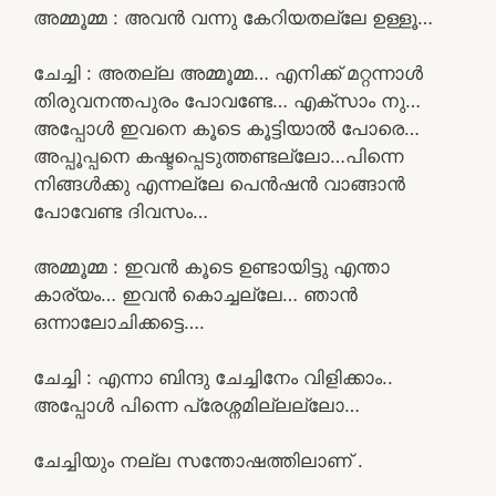
അമ്മൂമ്മ : അവൻ വന്നു കേറിയതല്ലേ ഉള്ളൂ…
ചേച്ചി : അതല്ല അമ്മൂമ്മ… എനിക്ക് മറ്റന്നാൾ
തിരുവനന്തപുരം പോവണ്ടേ… എക്സാം നു…
അപ്പോൾ ഇവനെ കൂടെ കൂട്ടിയാൽ പോരെ…
അപ്പൂപ്പനെ കഷ്ടപ്പെടുത്തണ്ടല്ലോ…പിന്നെ
നിങ്ങൾക്കു എന്നല്ലേ പെൻഷൻ വാങ്ങാൻ
പോവേണ്ട ദിവസം…
അമ്മൂമ്മ : ഇവൻ കൂടെ ഉണ്ടായിട്ടു എന്താ
കാര്യം… ഇവൻ കൊച്ചല്ലേ… ഞാൻ
ഒന്നാലോചിക്കട്ടെ….
ചേച്ചി : എന്നാ ബിന്ദു ചേച്ചിനേം വിളിക്കാം..
അപ്പോൾ പിന്നെ പ്രേശ്നമില്ലല്ലോ…
ചേച്ചിയും നല്ല സന്തോഷത്തിലാണ് .