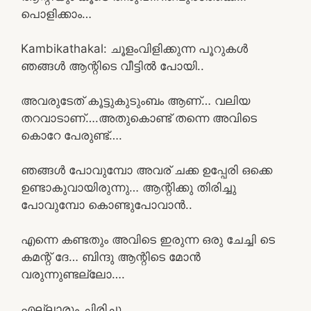
പൊളിക്കാം…
Kambikathakal: ചൂളംവിളിക്കുന്ന പൂറുകള്‍
ഞങ്ങൾ ആന്റിടെ വീട്ടിൽ പോയി..
അവരുടേത് കൂട്ടുകുടുംബം ആണ്… വലിയ
തറവാടാണ്….അതുകൊണ്ട് തന്നെ അവിടെ
കൊറേ പേരുണ്ട്….
ഞങ്ങൾ പോവുമ്പോ അവര് ചക്ക ഉപ്പേരി ഒക്കെ
ഉണ്ടാകുവായിരുന്നു… ആന്റിക്കു തിരിച്ചു
പോവുമ്പോ കൊണ്ടുപോവാൻ..
എന്നെ കണ്ടതും അവിടെ ഇരുന്ന ഒരു ചേച്ചി ടെ
കമന്റ് ദേ… ബിന്ദു ആന്റിടെ മോൻ
വരുന്നുണ്ടല്ലോ….
എല്ലാരും ചിരിച്ചു ….