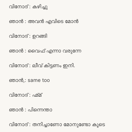
വിനോദ് : കഴിച്ചു
ഞാൻ : അവൻ എവിടെ മോൻ
വിനോദ് : ഉറങ്ങി
ഞാൻ : വൈഫ്‌ എന്നാ വരുന്നേ
വിനോദ് : ലീവ് കിട്ടണം ഇനി.
ഞാൻ,: same too
വിനോദ് : ഹ്മ്മ്
ഞാൻ : പിന്നെന്താ
വിനോദ് : തനിച്ചാണോ മോനുണ്ടോ കൂടെ