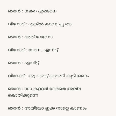
ഞാൻ : വേറെ എങ്ങനെ
വിനോദ് : എങ്കിൽ കാണിച്ചു താ.
ഞാൻ : അത് വേണോ
വിനോദ് : വേണം എന്നിട്ട്
ഞാൻ : എന്നിട്ട്
വിനോദ് : ആ ഞെട്ട് ഞെരടി കുടിക്കണം
ഞാൻ : hoo കള്ളൻ വേർതെ അല്ല
കൊതിക്കുന്നെ
ഞാൻ : അയ്യോ ഇക്ക നാളെ കാണാം