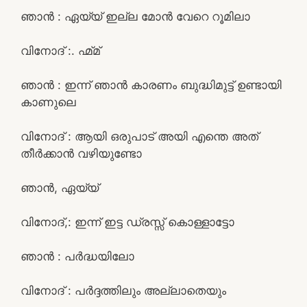
ഞാൻ : ഏയ്യ് ഇല്ല മോൻ വേറെ റൂമിലാ
വിനോദ് :. ഹ്മ്മ്
ഞാൻ : ഇന്ന് ഞാൻ കാരണം ബുദ്ധിമുട്ട് ഉണ്ടായി
കാണുലെ
വിനോദ് : ആയി ഒരുപാട് അയി എന്തെ അത്
തീർക്കാൻ വഴിയുണ്ടോ
ഞാൻ, ഏയ്യ്
വിനോദ്,: ഇന്ന് ഇട്ട ഡ്രസ്സ്‌ കൊള്ളാട്ടോ
ഞാൻ : പർദ്ധയിലോ
വിനോദ് : പർദ്ദത്തിലും അല്ലാതെയും