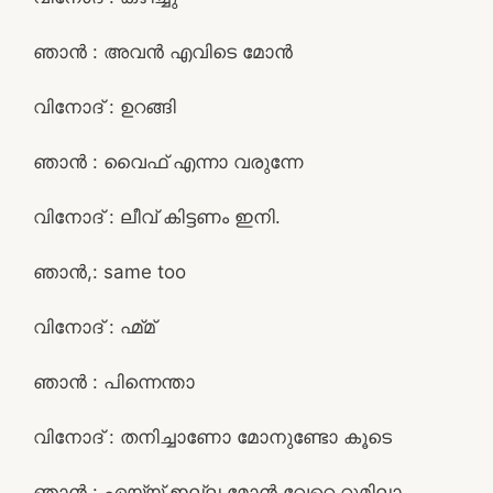
ഞാൻ : അവൻ എവിടെ മോൻ
വിനോദ് : ഉറങ്ങി
ഞാൻ : വൈഫ്‌ എന്നാ വരുന്നേ
വിനോദ് : ലീവ് കിട്ടണം ഇനി.
ഞാൻ,: same too
വിനോദ് : ഹ്മ്മ്
ഞാൻ : പിന്നെന്താ
വിനോദ് : തനിച്ചാണോ മോനുണ്ടോ കൂടെ
ഞാൻ : ഏയ്യ് ഇല്ല മോൻ വേറെ റൂമിലാ