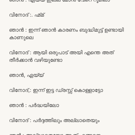
വിനോദ് :. ഹ്മ്മ്
ഞാൻ : ഇന്ന് ഞാൻ കാരണം ബുദ്ധിമുട്ട് ഉണ്ടായി
കാണുലെ
വിനോദ് : ആയി ഒരുപാട് അയി എന്തെ അത്
തീർക്കാൻ വഴിയുണ്ടോ
ഞാൻ, ഏയ്യ്
വിനോദ്,: ഇന്ന് ഇട്ട ഡ്രസ്സ്‌ കൊള്ളാട്ടോ
ഞാൻ : പർദ്ധയിലോ
വിനോദ് : പർദ്ദത്തിലും അല്ലാതെയും