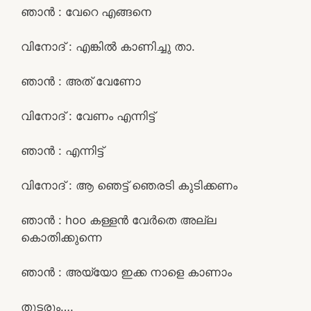
ഞാൻ : വേറെ എങ്ങനെ
വിനോദ് : എങ്കിൽ കാണിച്ചു താ.
ഞാൻ : അത് വേണോ
വിനോദ് : വേണം എന്നിട്ട്
ഞാൻ : എന്നിട്ട്
വിനോദ് : ആ ഞെട്ട് ഞെരടി കുടിക്കണം
ഞാൻ : hoo കള്ളൻ വേർതെ അല്ല
കൊതിക്കുന്നെ
ഞാൻ : അയ്യോ ഇക്ക നാളെ കാണാം
തുടരും….