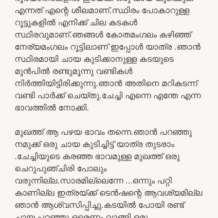
എന്നത് എന്റെ ശീലമാണ്.സ്ഥിരം പോകാറുള്ള
റൂട്ടുകളിൽ എനിക്ക് ചില കടകൾ
സ്ഥിരവുമാണ്.ഞങ്ങൾ കോതമംഗലം കഴിഞ്ഞ്
നേര്യമംഗലം റൂട്ടിലാണ് ഇപ്പോൾ യാത്ര .ഞാൻ
സ്ഥിരമായി ചായ കുടിക്കാനുള്ള കടയുടെ
മുൻപിൽ രണ്ടുമൂന്നു വണ്ടികൾ
നിർത്തിയിട്ടിരിക്കുന്നു.ഞാൻ അതിനെ മറികടന്ന്
വണ്ടി പാർക്ക് ചെയ്തു.ചേച്ചി എന്നെ എന്തേ എന്ന
ഭാവത്തിൽ നോക്കി.
മുഖത്ത് ആ പഴയ ഭാവം തന്നെ.ഞാൻ പറഞ്ഞു
നമുക്ക് ഒരു ചായ കുടിച്ചിട്ട് യാത്ര തുടരാം
.ചേച്ചിയുടെ കരഞ്ഞ ഭാവമുള്ള മുഖത്ത് ഒരു
ചെറുപുഞ്ചിരി പോലും
വരുന്നില്ല.സാരമില്ലെന്നേ …ഒന്നും പറ്റി
കാണില്ല ഇത്രയ്ക്ക് ടെൻഷന്റെ ആവശ്യമില്ല
ഞാൻ ആശ്വസിപ്പിച്ചു.കടയിൽ പോയി രണ്ട്
ചായ പറഞ്ഞു ഒരെണ്ണം വാങ്ങി ഒരു