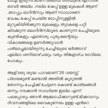
ചേച്ചി ഇരുനിറമാണ്.അല്പം തടിയുണ്ട്.എന്നാൽ
ഓവർ അല്ല .നല്ല ഷേപ്പ് ഉള്ള മുലകൾ ആണ്
.ടോപ്പും ലഗിൻസും ആണ് സാധാരണ
വേഷം.ഷേപ്പ് ചെയ്ത ടോപ്പിനുള്ളിൽ
മുറുകിയിരിക്കുന്ന മുലകളും തുടകളെ പറ്റി
കിടക്കുന്ന ലെഗിൻസ്ലൂടെ കാണുന്ന ചേച്ചിയുടെ
കുണ്ടികളും ഏതൊരു പുരുഷന്റെയും
വികാരങ്ങളെ ഉണർത്തുവാൻ
പര്യാപ്തമായിരുന്നു.ചേച്ചിയുടെ ഭർത്താവ്
എല്ലാ ശനിയാഴ്ചയും വരും തിങ്കളാഴ്ച രാവിലെ
പോകും.
ആള് ഒരു ശുദ്ധ പാവമാണ് 38 വയസ്സ്
പ്രായമുണ്ട് കണ്ടാൽ അതിൽ കൂടുതൽ
തോന്നും.ചേച്ചിക്ക് ചേട്ടനെ കൊണ്ട് കാര്യങ്ങൾ
ഒന്നും നടക്കാൻ സാധ്യത ഇല്ല എന്ന്
പലപ്പോഴും ഞാൻ ആലോചിക്കാറുണ്ട്.മിക്കവാറും
ദിവസങ്ങളിലെ വൈകുന്നേരം ഉള്ള എൻറെ