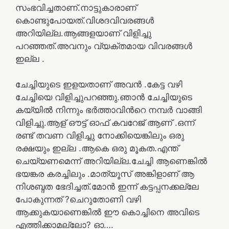
സംഭവിച്ചതാണ്.നാട്ടുകാരാണ്
കൊണ്ടുപോയത്.വിശദവിവരങ്ങൾ
അറിയില്ല.ആങ്ങളയാണ് വിളിച്ചു
പറഞ്ഞത്.അവനും വ്യക്തമായ വിവരങ്ങൾ
ഇല്ല .
ചേച്ചിയുടെ ഇളയതാണ് അവൻ .കേട്ട വഴി
ചേച്ചിയെ വിളിച്ചുപറഞ്ഞു.ഞാൻ ചേച്ചിയുടെ
കയ്യിൽ നിന്നും ഭർത്താവിൻറെ നമ്പർ വാങ്ങി
വിളിച്ചു.ആള് ഔട്ട് ഓഫ് കവറേജ് ആണ് .ഒന്ന്
രണ്ട് തവണ വിളിച്ചു നോക്കിയെങ്കിലും ഒരു
രക്ഷയും ഇല്ല .ആകെ ഒരു മൂകത.എന്ത്
ചെയ്യണമെന്ന് അറിയില്ല.ചേച്ചി ആണെങ്കിൽ
ഭയങ്കര കരച്ചിലും .മാത്യൂസ് അങ്കിളാണ് ആ
നിശബ്ദത ഭേദിച്ചത്.മോൻ ഇന്ന് കട്ടപ്പനക്കല്ലേ
പോകുന്നത് ?ചെറുതോണി വഴി
ആക്കുകയാണെങ്കിൽ ഈ കൊച്ചിനെ അവിടെ
എത്തിക്കാമല്ലോ? ഓ….