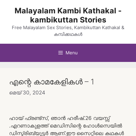
Skip
Malayalam Kambi Kathakal -
to
kambikuttan Stories
content
Free Malayalam Sex Stories, Kambikuttan Kathakal &
കമ്പിക്കഥകൾ
Menu
എന്റെ കാമകേളികൾ – 1
മെയ്‌ 30, 2024
ഹായ് ഫ്രണ്ട്സ്, ഞാൻ ഹരീഷ്.26 വയസ്സ്
.എറണാകുളത്ത് മെഡിസിന്റെ ഹോൾസെയിൽ
ഡിസ്ട്രിബ്യൂട്ടർ ആണ്.ഈ സൈറ്റിലെ കഥകൾ