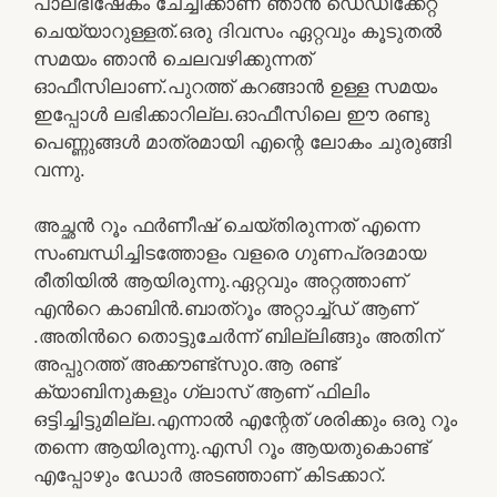
പാലഭിഷേകം ചേച്ചിക്കാണ് ഞാൻ ഡെഡിക്കേറ്റ്
ചെയ്യാറുള്ളത്.ഒരു ദിവസം ഏറ്റവും കൂടുതൽ
സമയം ഞാൻ ചെലവഴിക്കുന്നത്
ഓഫീസിലാണ്.പുറത്ത് കറങ്ങാൻ ഉള്ള സമയം
ഇപ്പോൾ ലഭിക്കാറില്ല.ഓഫീസിലെ ഈ രണ്ടു
പെണ്ണുങ്ങൾ മാത്രമായി എന്റെ ലോകം ചുരുങ്ങി
വന്നു.
അച്ഛൻ റൂം ഫർണീഷ് ചെയ്തിരുന്നത് എന്നെ
സംബന്ധിച്ചിടത്തോളം വളരെ ഗുണപ്രദമായ
രീതിയിൽ ആയിരുന്നു.ഏറ്റവും അറ്റത്താണ്
എൻറെ കാബിൻ.ബാത്റൂം അറ്റാച്ച്ഡ് ആണ്
.അതിൻറെ തൊട്ടുചേർന്ന് ബില്ലിങ്ങും അതിന്
അപ്പുറത്ത് അക്കൗണ്ട്സുo.ആ രണ്ട്
ക്യാബിനുകളും ഗ്ലാസ് ആണ് ഫിലിം
ഒട്ടിച്ചിട്ടുമില്ല.എന്നാൽ എന്റേത് ശരിക്കും ഒരു റൂം
തന്നെ ആയിരുന്നു.എസി റൂം ആയതുകൊണ്ട്
എപ്പോഴും ഡോർ അടഞ്ഞാണ് കിടക്കാറ്.