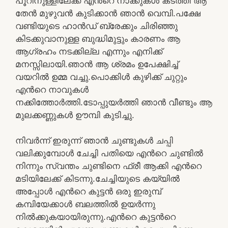
പൂറിനുള്ളിലേക്ക് എൻറെ നാക്കുകൾ കടത്തി ആ
തേൻ മുഴുവൻ കുടിക്കാൻ ഞാൻ വെമ്പി.പക്ഷേ
വണ്ടിയുടെ ഹാൻഡ് ബ്രേക്കും ചിരിഞ്ഞു
കിടക്കുവാനുള്ള ബുദ്ധിമുട്ടും കാരണം ആ
ആഗ്രഹം നടക്കില്ല എന്നും എനിക്ക്
മനസ്സിലായി.ഞാൻ ആ ശ്രമം ഉപേക്ഷിച്ച്
വയറിൽ ഉമ്മ വച്ചു.പൊക്കിൾ കുഴിക്ക് ചുറ്റും
എൻറെ നാവുകൾ
നക്കിത്തോർത്തി.ടോപ്പുയർത്തി ഞാൻ വീണ്ടും ആ
മുലക്കണ്ണുകൾ ഊമ്പി കുടിച്ചു.
നിവർന്ന് ഇരുന്ന് ഞാൻ ചുണ്ടുകൾ ചപ്പി
വലിക്കുമ്പോൾ ചേച്ചി പതിയെ എൻറെ ചുണ്ടിൽ
നിന്നും സ്വന്തം ചുണ്ടിനെ ഫ്രീ ആക്കി എൻറെ
മടിയിലേക്ക് കിടന്നു.ചേച്ചിയുടെ കയ്യിൽ
അപ്പോൾ എൻറെ കുട്ടൻ ഒരു ഇരുമ്പ്
കമ്പിയേക്കാൾ ബലത്തിൽ ഉയർന്നു
നിൽക്കുകയായിരുന്നു.എൻറെ കുട്ടൻറെ