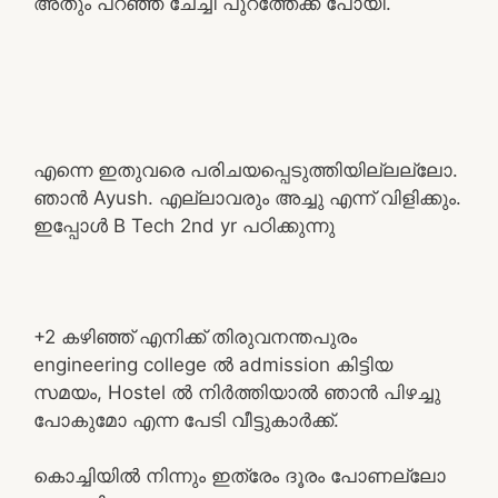
അതും പറഞ്ഞ് ചേച്ചി പുറത്തേക്ക് പോയി.
എന്നെ ഇതുവരെ പരിചയപ്പെടുത്തിയില്ലല്ലോ.
ഞാൻ Ayush. എല്ലാവരും അച്ചു എന്ന് വിളിക്കും.
ഇപ്പോൾ B Tech 2nd yr പഠിക്കുന്നു
+2 കഴിഞ്ഞ് എനിക്ക് തിരുവനന്തപുരം
engineering college ൽ admission കിട്ടിയ
സമയം, Hostel ൽ നിർത്തിയാൽ ഞാൻ പിഴച്ചു
പോകുമോ എന്ന പേടി വീട്ടുകാർക്ക്.
കൊച്ചിയിൽ നിന്നും ഇത്രേം ദൂരം പോണല്ലോ