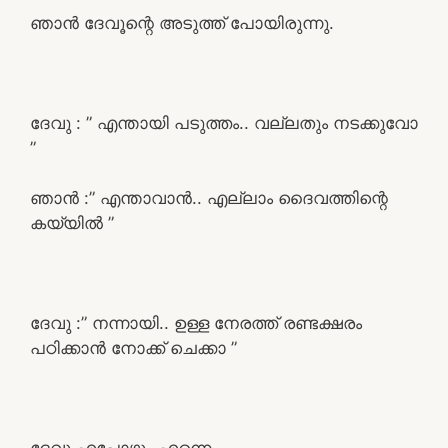
ഞാൻ ദേവൂന്റെ അടുത്ത് പോയിരുന്നു.
ദേവു : ” എന്തായി പടുത്തം.. വല്ലതും നടക്കുവോ
”
ഞാൻ :” എന്താവാൻ.. എല്ലാം ദൈവത്തിന്റെ
കയ്യിൽ ”
ദേവു :” നന്നായി.. ഉള്ള നേരത്ത് രണ്ടക്ഷരം
പഠിക്കാൻ നോക്ക് ചെക്കാ ”
ദേവു എപ്പോഴും എന്നെ