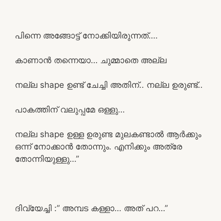
പിന്നെ അങ്ങോട്ട് നോക്കിയിരുന്നത്….
കാണാൻ തന്നെയാ… ചുമ്മാതെ അല്ല
നല്ല shape ഉണ്ട് ചേച്ചി അതിന്.. നല്ല ഉരുണ്ട്..
പാകത്തിന് വലുപ്പമേ ഒള്ളു…
നല്ല shape ഉള്ള ഉരുണ്ട മുലകണ്ടാൽ ആർക്കും
ഒന്ന് നോക്കാൻ തോന്നും. എനിക്കും അത്രേ
തോന്നിയുള്ളു…”
ദിവ്യേച്ചി :” അമ്പട കള്ളാ… അത് പറ…”