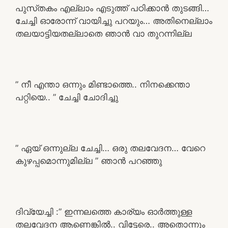
പുസ്‌തകം എല്ലാം എടുത്ത് പഠിക്കാൻ തുടങ്ങി…
ചേച്ചി ഓരോന്ന് വായിച്ചു പറയും… അതിനെല്ലാം
തലയാട്ടിയതല്ലാതെ ഞാൻ വാ തുറന്നില്ല
” നീ എന്താ ഒന്നും മിണ്ടാത്തെ.. നിനക്കെന്താ
പറ്റിയെ.. ” ചേച്ചി ചോദിച്ചു
” ഏയ് ഒന്നുല്ല ചേച്ചി… ഒരു തലവേദന… വേറെ
കുഴപ്പമൊന്നുമില്ല ” ഞാൻ പറഞ്ഞു
ദിവ്യേച്ചി :” ഇന്നലത്തെ കാര്യം ഓർത്തുള്ള
തലവേദന ആണെങ്കിൽ.. വിട്ടേരെ.. അതൊന്നും