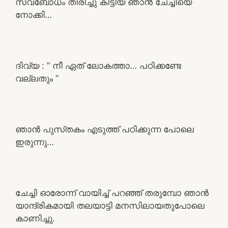
സ്വബോധം തിരിച്ചു കിട്ടിയ ഞാൻ ചേച്ചിയെ
നോക്കി…
ദിവ്യ : ” നീ ഏത് ലോകത്താ… പഠിക്കണ്ടേ
വല്ലതും ”
ഞാൻ പുസ്‌തകം എടുത്ത് പഠിക്കുന്ന പോലെ
ഇരുന്നു…
ചേച്ചി ഓരോന്ന് വായിച്ച് പറഞ്ഞ് തരുമ്പോ ഞാൻ
യാന്ദ്രികമായി തലയാട്ടി മനസിലായതുപോലെ
കാണിച്ചു.