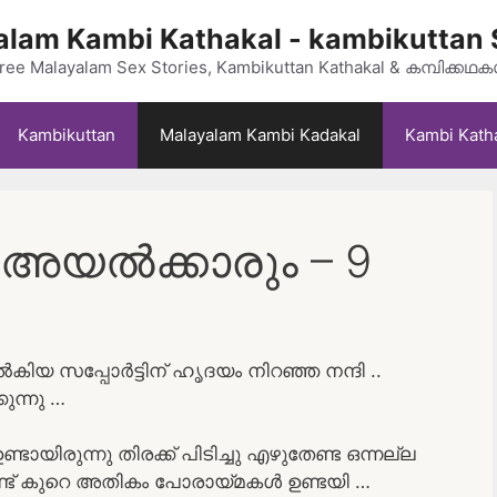
lam Kambi Kathakal - kambikuttan 
ree Malayalam Sex Stories, Kambikuttan Kathakal & കമ്പിക്കഥ
Kambikuttan
Malayalam Kambi Kadakal
Kambi Kath
അയൽക്കാരും – 9
യ സപ്പോർട്ടിന് ഹൃദയം നിറഞ്ഞ നന്ദി ..
ുന്നു …
യിരുന്നു തിരക്ക് പിടിച്ചു എഴുതേണ്ട ഒന്നല്ല
ൊണ്ട് കുറെ അതികം പോരായ്മകൾ ഉണ്ടയി …