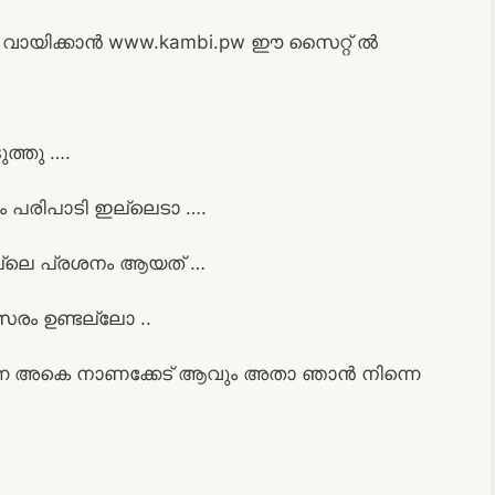
ായിക്കാൻ www.kambi.pw ഈ സൈറ്റ് ൽ
ത്തു ….
ം പരിപാടി ഇല്ലെടാ ….
തല്ലെ പ്രശനം ആയത് …
സരം ഉണ്ടല്ലോ ..
ിന്നെ അകെ നാണക്കേട് ആവും അതാ ഞാൻ നിന്നെ