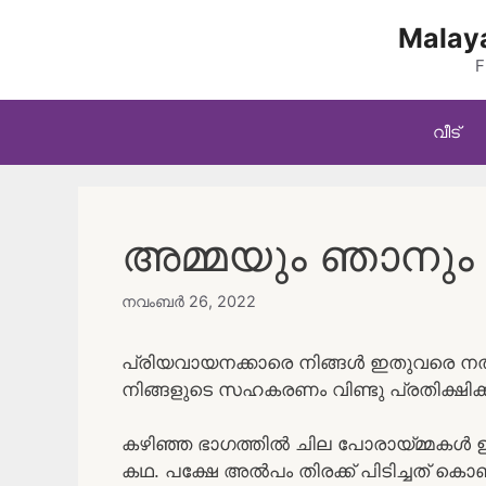
Skip
Malaya
to
content
F
വീട്
അമ്മയും ഞാനും 
നവംബർ 26, 2022
പ്രിയവായനക്കാരെ നിങ്ങൾ ഇതുവരെ നൽകി
നിങ്ങളുടെ സഹകരണം വിണ്ടു പ്രതിക്ഷിക്ക
കഴിഞ്ഞ ഭാഗത്തിൽ ചില പോരായ്മ്മകൾ ഉണ്ടാ
കഥ. പക്ഷേ അൽപം തിരക്ക് പിടിച്ചത് ക