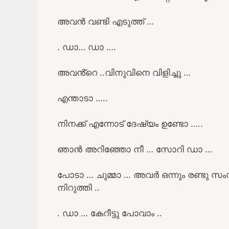
അവൻ വണ്ടി എടുത്ത് …
. ഡാ… ഡാ ….
അവൻ്റെ ..വിനുവിനെ വിളിച്ചു …
എന്താടാ …..
നിനക്ക് എന്നോട് ദേഷ്യം ഉണ്ടോ …..
ഞാൻ അറിഞ്ഞോ നീ … സോറി ഡാ …
പോടാ … ചുമ്മാ … അവർ ഒന്നും രണ്ടു സം
നിറുത്തി ..
. ഡാ … കേറീട്ടു പോവാം ..