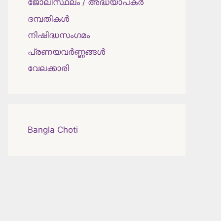
ജോലിസ്ഥലം / അദ്ധ്യാപകർ
ദമ്പതികള്‍
നിഷിദ്ധസംഗമം
പ്രണയവർണ്ണങ്ങൾ
വേലക്കാരി
Bangla Choti