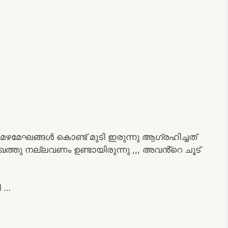
മേഘങ്ങൾ കൊണ്ട് മുടി ഇരുന്നു ആഗ്രഹിച്ചത്
ഖത്തു നല്ലവണം ഉണ്ടായിരുന്നു ,,, അവൻ്റെ ചൂട്
ി …