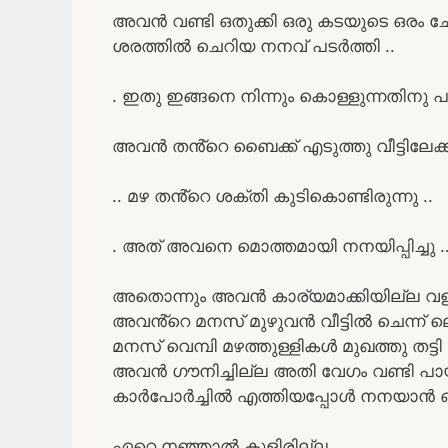
അവൻ വണ്ടി ഒതുക്കി ഒരു കടയുടെ ഒരം ച
ശരത്തിൽ ചെറിയ നനവ് പടർത്തി ..
. ഇതു ഇങ്ങനെ നിന്നും കൊള്ളുന്നതിനു
അവൻ തൻ്റെ ബൈക്ക് എടുത്തു വീട്ടിലേക്കു പ
.. മഴ തൻ്റെ ശക്തി കുടികൊണ്ടിരുന്നു ..
. അത് അവനെ മൊത്തമായി നനയിപ്പിച്ചു 
അതൊന്നും അവൻ കാര്യമാക്കിയില്ല വളര
അവൻ്റെ മനസ് മുഴുവൻ വീട്ടിൽ ചെന്ന് ലെ
മനസ് വെമ്പി മഴത്തുള്ളികൾ മുഖത്തു തട്
അവൻ ഗൗനിച്ചില്ല അതി വേഗം വണ്ടി പായിച
കാർപോർച്ചിൽ എത്തിയപ്പോൾ നനയാൻ ഒരിട
ഏറെ നഞ്ഞാൽ കുളിരില്ല …