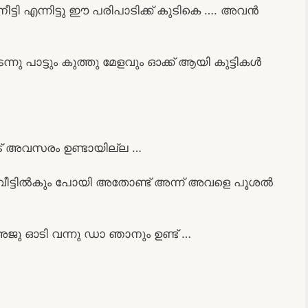
ി എന്നിട്ടു ഈ പരിപാടിക്ക് കുടികെ …. അവൻ
ാട്ടും കുത്തു മേളവും ഓക്ക് ആയി കുട്ടികൾ
നീട് അവസരം ഉണ്ടായില്ല …
വീട്ടിൽകും പോയി അതോണ്ട് അന്ന് അവളെ പൂശൽ
പോൾ അജു ഓടി വന്നു ഡാ ഞാനും ഉണ്ട് …