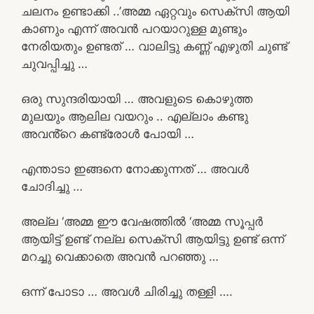
ചലനം ഉണ്ടാക്കി ..’അമ്മ ഏറ്റവും സെക്സി ആയി
കാണും എന്ന് അവൻ പറയാറുള്ള മുണ്ടും
നേരിയതും ഉണ്ടത് … വാലിട്ടു കണ്ണ് എഴുതി ചുണ്ട്
ചുവപ്പിച്ചു …
ഒരു സുന്ദരിയായി … അവളുടെ കൊഴുത്ത
മുലയും ആലില വയറും .. എല്ലാം കണ്ടു
അവൻ്റെ കണ്ട്രോൾ പോയി …
എന്താടാ ഇങ്ങനെ നോക്കുന്നത് … അവൾ
ചോദിച്ചു …
അല്ല ‘അമ്മ ഈ വേഷത്തിൽ ‘അമ്മ സൂപ്പർ
ആയിട്ട് ഉണ്ട് നല്ല സെക്സി ആയിട്ടു ഉണ്ട് ഒന്ന്
മറച്ചു വെക്കാതെ അവൻ പറഞ്ഞു …
ഒന്ന് പോടാ … അവൾ ചിരിച്ചു തള്ളി ….