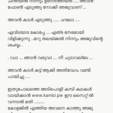
ചിന്തയിൽ നിന്നും ഉണർത്തിയത് …. അവൻ
ഫോൺ എടുത്തു നോക്കി അജുവാണ് …
അവൻ കാൾ എടുത്തു ….. ഹലോ ….
എവിടയാട കോപ്പേ … എത്ര നേരമായി
വിളിക്കുന്നു ..മറു തലയ്ക്കൽ നിന്നും അജുവിന്റെ
ശംബ്ദം .
. ഡാ … ഞാൻ വരുവാ … നീ ചുടാവല്ലേ …
അവൻ കാൾ കട്ട് ആക്കി അതിവേഗം വണ്ടി
പായിച്ചു ….
ഇതുപോലത്തെ അടിപൊളി കമ്പി കഥകൾ
വായിക്കാൻ www.kambi.pw ഈ സൈറ്റ് ൽ
വന്നാൽ മതി ………
കോളജിൽ എത്തിയ അവനെ കാത്തു അജു