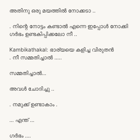
അതിനു ഒരു മയത്തിൽ നോക്കടാ ..
. നിന്റെ നോട്ടം കണ്ടാൽ എന്നെ ഇപ്പോൾ നോക്കി
ഗർഭം ഉണ്ടകിപ്പിക്കലോ നീ ..
Kambikathakal: ഭാര്യയെ കളിച്ച വിരുതന്‍
. നീ സമ്മതിച്ചാൽ …..
സമ്മതിച്ചാൽ…
അവൾ ചോദിച്ചു ..
. നമുക്ക് ഉണ്ടാകാം .
… എന്ത് …
ഗർഭം ….