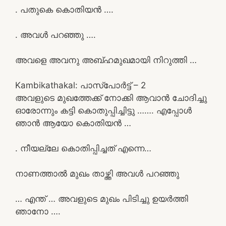
. പതുകെ കൊതിയൻ ….
. അവൾ പറഞ്ഞു ….
അവളെ അവനു അബ്ഹമുഖമായി നിറുത്തി …
Kambikathakal: പാസ്പോർട്ട് – 2
അവളുടെ മുഖത്തേക്ക് നോക്കി ആവാൻ ചോദിച്ചു
ഓരോന്നും കട്ടി കൊതുപ്പിച്ചിട്ടു ……. എപ്പോൾ
ഞാൻ ആയോ കൊതിയൻ …
. നീയല്ലേ കൊതിപ്പിച്ചത് എന്നെ…
നാണത്താൽ മുഖം താഴ്ത്തി അവൾ പറഞ്ഞു
… എന്ത് … അവളുടെ മുഖം പിടിച്ചു ഉയർത്തി
ഞാനോ ….