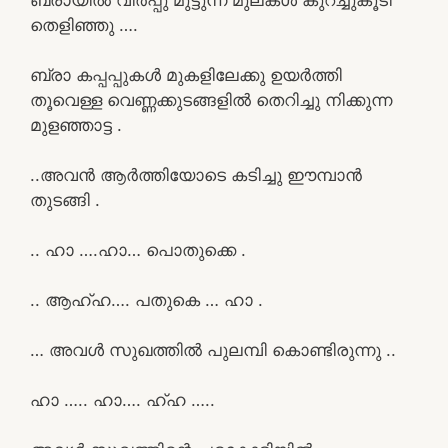
തെളിഞ്ഞു ….
ബ്രാ കപ്പപ്പുകൾ മുകളിലേക്കു ഉയർത്തി
തൂവെള്ള വെണ്ണക്കുടങ്ങളിൽ തെറിച്ചു നിക്കുന്ന
മുളഞ്ഞാട്ട .
..അവൻ ആർത്തിയോടെ കടിച്ചു ഈമ്പാൻ
തുടങ്ങി .
.. ഹാ ….ഹാ… പൊതുക്കെ .
.. ആഹ്ഹ…. പതുകെ … ഹാ .
… അവൾ സുഖത്തിൽ പുലമ്പി കൊണ്ടിരുന്നു ..
ഹാ ….. ഹാ…. ഹ്ഹ …..