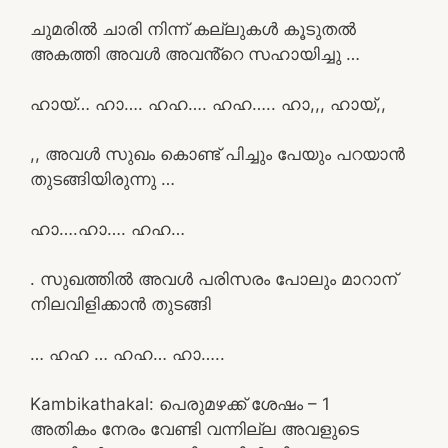
ചുമരിൽ ചാരി നിന്ന് കല്ലുകൾ കൂടുതൽ
അകത്തി അവൾ അവൻ്റെ സഹായിച്ചു …
ഹായ്… ഹാ…. ഹഹ…. ഹഹ….. ഹാ,,, ഹായ്,,
,, അവൾ സുഖം കൊണ്ട് പിച്ചും പേയും പറയാൻ
തുടങ്ങിയിരുന്നു …
ഹാ….ഹാ…. ഹഹ…
. സുഖത്തിൽ അവൾ പരിസരം പോലും മാറാന്
നിലവിളിക്കാൻ തുടങ്ങി
… ഹഹ … ഹഹ… ഹാ…..
Kambikathakal: പെരുമഴക്ക് ശേഷം – 1
അതികം നേരം വേണ്ടി വന്നില്ല അവളുടെ