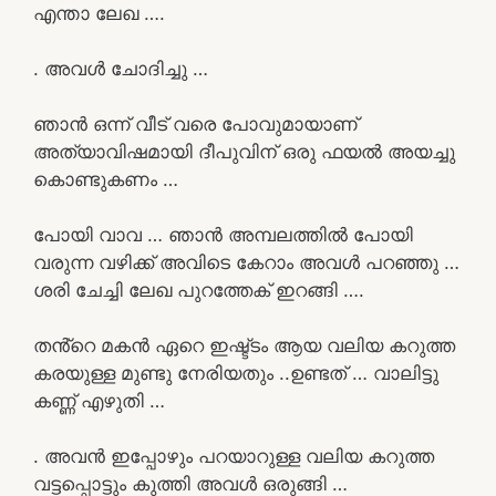
എന്താ ലേഖ ….
. അവൾ ചോദിച്ചു …
ഞാൻ ഒന്ന് വീട് വരെ പോവുമായാണ്
അത്യാവിഷമായി ദീപുവിന് ഒരു ഫയൽ അയച്ചു
കൊണ്ടുകണം …
പോയി വാവ … ഞാൻ അമ്പലത്തിൽ പോയി
വരുന്ന വഴിക്ക് അവിടെ കേറാം അവൾ പറഞ്ഞു …
ശരി ചേച്ചി ലേഖ പുറത്തേക് ഇറങ്ങി ….
തൻ്റെ മകൻ ഏറെ ഇഷ്ട്ടം ആയ വലിയ കറുത്ത
കരയുള്ള മുണ്ടു നേരിയതും ..ഉണ്ടത് … വാലിട്ടു
കണ്ണ് എഴുതി …
. അവൻ ഇപ്പോഴും പറയാറുള്ള വലിയ കറുത്ത
വട്ടപ്പൊട്ടും കുത്തി അവൾ ഒരുങ്ങി …