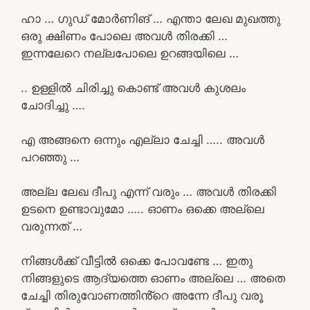
ഹാ … ഗുഡ് മോർണിങ് … എന്താ ലേഖ മുഖത്തു
ഒരു ക്ഷിണം പോലെ അവൾ തിരക്കി …
ഇന്നലേറെ നല്ലപോലെ ഉറങ്ങയിലെ …
.. ഉള്ളിൽ ചിരിച്ചു കൊണ്ട് അവൾ കുശലം
ചോദിച്ചു ….
എ അങ്ങനെ ഒന്നും എല്ലാ ചേച്ചി ….. അവൾ
പറഞ്ഞു …
അല്ല ലേഖ ദീപു എന്ന് വരും … അവൾ തിരക്കി
ഉടനെ ഉണ്ടാവുമോ ….. ഓണം ഒക്കെ അല്ലെ
വരുന്നത് …
നിങ്ങൾക്ക് വീട്ടിൽ ഒക്കെ പോവണ്ടേ … ഇതു
നിങ്ങളുടെ ആദ്യത്തെ ഓണം അല്ലെ … അതെ
ചേച്ചി തിരുവോണത്തിൻ്റെ അന്നേ ദീപു വരൂ