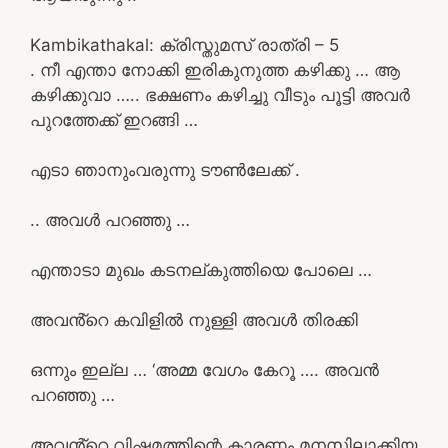
Kambikathakal: ക്രിസ്തുമസ് രാത്രി – 5
. നീ എന്താ നോക്കി ഇരികുനുത്ത കഴിക്കു … ആ
കഴിക്കുവാ ….. ഭക്ഷണം കഴിച്ചു വീടും പൂട്ടി അവർ
പുറത്തേക്ക് ഇറങ്ങി …
എടാ ഞാനുംവരുന്നു ടൗൺലേക്ക് .
.. അവൾ പറഞ്ഞു …
എന്താടാ മുഖം കടനല്കുത്തിയെ പോലെ …
അവൻ്റെ കവിളിൽ നുള്ളി അവൾ തിരക്കി
ഒന്നും ഇല്ല … ‘അമ്മ വേഗം കേറൂ …. അവൻ
പറഞ്ഞു …
അവൻ്റെ വിഷമത്തിന്റെ കാരണം മനസിലാക്കിയ