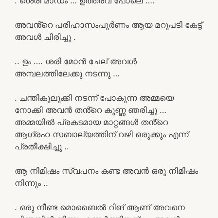
. ശെരി മാഡം … ഉത്തരവ് പോലെ ….
അവൻ്റെ പരിഹാസംപൂർണം ആയ മറുപടി കേട്ട്
അവൾ ചിരിച്ചു .
.. ഉം …. ശരി മോൻ ചേല് അവൾ
അമ്പലത്തിലേക്കു നടന്നു …
. ചന്തികുലുക്കി നടന്ന് പോകുന്ന അമ്മയെ
നോക്കി അവൻ തൻ്റെ കുണ്ണ ഞരിച്ചു …
അമ്മയിൽ പ്രകടമായ മാറ്റങ്ങൾ തൻ്റെ
ആഗ്രഹ സബാല്യത്തിന് വഴി ഒരുക്കും എന്ന്
പ്രതീക്ഷിച്ചു ..
ആ നിമിഷം സ്വപനം കണ്ട അവൻ ഒരു നിമിഷം
നിന്നും ..
. ഒരു നീണ്ട മൊബൈൽ റിങ് ആണ് അവനെ