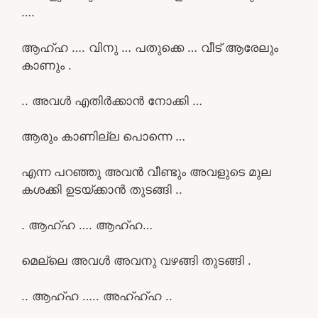
….
ആഹ്ഹ …. വിനു … പതുക്കെ … വീട് ആരേലും
കാണും .
.. അവൾ എതിർക്കാൻ നോക്കി …
ആരും കാണില്ല പൊന്നെ …
എന്ന പറഞ്ഞു അവൻ വീണ്ടും അവളുടെ മുല
കശക്കി ഉടയ്ക്കാൻ തുടങ്ങി ..
. ആഹ്ഹ …. ആഹ്ഹ…
മെല്ലെ അവൾ അവനു വഴങ്ങി തുടങ്ങി .
.. ആഹ്ഹ ….. അഹ്ഹ്ഹ ..