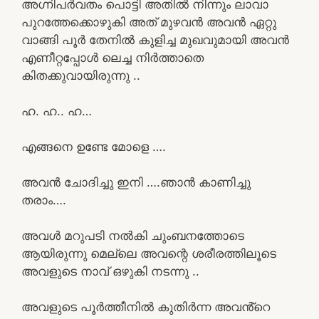
അഗ്നിപർവതം പൊട്ടി അതിൽ നിന്നും ലാവാ
പുറത്തേക്കൊഴുകി അത് മുഴവൻ അവൻ ഏറ്റു
വാങ്ങി പൂർ തേനിൽ കുളിച്ച മുഖവുമായി അവൻ
എണീറ്റപ്പോൾ ലെച്ച നിർത്താതെ
കിതക്കുവായിരുന്നു ..
ഹ. ഹ.. ഹ…
എങ്ങനെ ഉണ്ടേ മോളെ ….
അവൻ ചോദിച്ചു ഇനി ….ഞാൻ കാണിച്ചു
തരാം….
അവൾ മറുപടി നൽകി ചുംബനത്തോടെ
ആയിരുന്നു മെല്ലെ അവന്റെ ശരീരത്തിലൂടെ
അവളുടെ നാവ് ഒഴുകി നടന്നു ..
അവളുടെ പൂർത്തീനിൽ കുതിർന്ന അവൻ്റെ