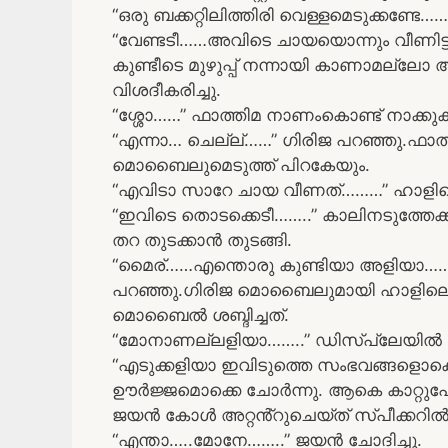
“ഒരു ബക്കറ്റിലിത്തിരി വെള്ളമെടുക്കണ്ടേ……
“വേണ്ടടീ……അവിടെ ചായയൊന്നും വീണിട്ടി
കുണ്ടീടെ മുഴുപ്പ് നന്നായി കാണാമല്ല
വിശദീകരിച്ചു.
“ശ്ശോ……” ഫാത്തിമ നാണംകൊണ്ട് നാക്കുകടി
“എന്നാ… ചെല്ല്……” ഗിരിജ പറഞ്ഞു.ഫാത്ത
മൊബൈലുമെടുത്ത് പിറകേയും.
“എവിടാ സാറേ ചായ വീണത്………” ഹാളിലെ
“ഇവിടെ തൊടക്കെടീ……..” കാലിനടുത്തേക
തറ തുടക്കാൻ തുടങ്ങി.
“മൈര്……എന്തൊരു കുണ്ടിയാ അളിയാ…….
പറഞ്ഞു.ഗിരിജ മൊബൈലുമായി ഹാളിലെ സ
മൊബൈൽ ശബ്ദിച്ചത്.
“മോനാണല്ലളിയാ……..” ഡിസ്പ്ലേയിൽ ര
“എടുക്കളിയാ ഇവിടുത്തെ സംഭവങ്ങളൊ
ഊർജ്ജമൊക്കെ ചോർന്നു. ആകെ കാറ്റ
ജയൻ കോൾ അറ്റൻ്റുചെയ്ത് സ്പീക്കറിൽ വ
“എന്താ…..മോനേ……..” ജയൻ ചോദിച്ചു.