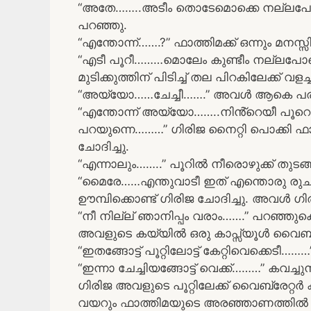
“അതേ……..അടീം തൊടേമൊക്കെ നല്ലപോലെ
പറഞ്ഞു.
“എന്തോന്ന്…….?” ഫാത്തിമക്ക് ഒന്നും മനസ്
“എടീ പൂറീ………മൊലേം കുണ്ടീം നല്ലപോ
മുടിക്കുത്തിന് പിടിച്ച് തല പിറകിലേക്ക് വളച
“അയ്യോ……ചേച്ചീ…….” അവൾ ആകെ പരവേശ
“എന്തോന്ന് അയ്യോ……..നിൻ്റെയീ പൂറ
പറയുന്നെ………” ഗിരിജ നൈറ്റി പൊക്കി ഫ
ചോദിച്ചു.
“എന്നാലും……..” പൂറിൽ നീരൊഴുക്ക് തുടങ്ങ
“മൈരേ……എന്തുവാടീ ഇത് എന്തൊരു രുചി…
ഊമ്പിക്കൊണ്ട് ഗിരിജ ചോദിച്ചു. അവൾ ഗിര
“നീ നില്ല് ഞാനിപ്പം വരാം…….” പറഞ്ഞുകൊണ
അവളുടെ കയ്യിൽ ഒരു കാപ്സ്യൂൾ വൈബ്രേറ
“ഇതങ്ങോട്ട് പൂറ്റിലോട്ട് കേറ്റിവെക്കെടീ……
“ഇന്നാ ചേച്ചിയങ്ങോട്ട് വെക്ക്………” കവച്
ഗിരിജ അവളുടെ പൂറ്റിലേക്ക് വൈബ്രേറ്റർ 
വയറും ഫാത്തിമയുടെ അരഞ്ഞാണത്തിൽ ച