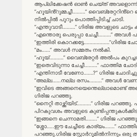
ആപ്ലിക്കേഷൻ ഓൺ ചെയ്ത് അവളൊന്ന് 
“ഹൂയിൻ്റുമ്മച്ചീ………” വൈബ്രേറ്ററിൻ്റെ 
നിൽപ്പിൽ പൂറും പൊത്തിപ്പിടിച്ച് ചാടി.
“എന്തുവാടീ………” ഗിരിജ അവളുടെ ചാട്ടം കണ
“എന്തൊരു പെരുപ്പാ ചേച്ചീ………” അവൾ പൂറ
“ഇത്തിരി കൊറക്കട്ടേ………………”ഗിരിജ ചോദി
“മം……” അവൾ സമ്മതം നൽകി.
“ഹൂയ്……….” വൈബ്രേറ്റർ അൽപം കുറച്ചശ
“ഇതെവിടുന്നാ ചേച്ചീ………” ഫാത്തിമ ചോദിച
“എന്തിനാടീ വേണോ…….?” ഗിരിജ ചോദിച്ചു
“അല്ല……നല്ല രസം………” അവൾ വേണമെന്ന
“ഇവിടെ അങ്ങനെയെന്തെല്ലാമൊണ്ട് അത
ഗിരിജ പറഞ്ഞു.
“നൈറ്റി താഴ്ത്തിയിട്……….” ഗിരിജ പറഞ്ഞു. ഫ
പിറകുവശം അവളുടെ കുണ്ടിപ്പന്തുകൾക്കിടയി
“ഇങ്ങനെ ചെന്നാമതി……..” ഗിരിജ പറഞ്ഞു
“ശ്ശോ…..ഈ ചേച്ചീടെ കാര്യം…….” ഫാത്ത
പറഞ്ഞു.ഗിരിജ സ്റ്റോർറൂമിൽനിന്നും ഒ