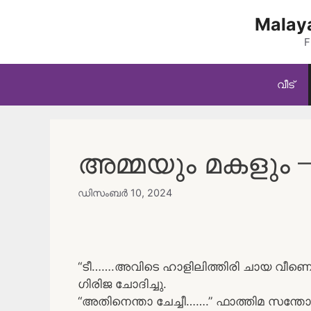
Skip
Malaya
to
content
F
വീട്
അമ്മയും മകളും –
ഡിസംബർ 10, 2024
“ടീ…….അവിടെ ഹാളിലിത്തിരി ചായ വീണെട
ഗിരിജ ചോദിച്ചു.
“അതിനെന്താ ചേച്ചീ…….” ഫാത്തിമ സന്തോ