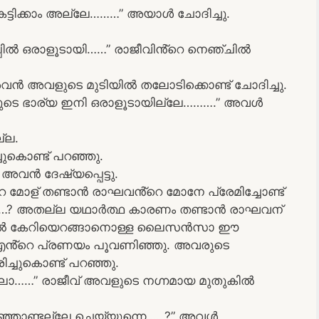
െട്ടിക്കാം അല്ലേ………” അയാൾ ചോദിച്ചു.
ിൽ ഒരാളൂടായി……” രാജീവിൻ്റെ നെഞ്ചിൽ
ൻ അവളുടെ മുടിയിൽ തലോടിക്കൊണ്ട് ചോദിച്ചു.
ുടെ ഭാര്യ ഇനി ഒരാളൂടായില്ലേ……….” അവൾ
്ല.
ചുകൊണ്ട് പറഞ്ഞു.
വൻ ദേഷ്യപ്പെട്ടു.
്റെ മോള് തണ്ടാൻ രാഘവൻ്റെ മോനേ പ്രേമിച്ചോണ്ട്
രം……? അതല്ല യഥാർത്ഥ കാരണം തണ്ടാൻ രാഘവന്
്ടിൽ കേറിയെറങ്ങാനൊള്ള ലൈസൻസാ ഈ
 എൻ്റെ പ്രണയം പൂവണിഞ്ഞു. അവരുടെ
്ചുകൊണ്ട് പറഞ്ഞു.
ലോ……” രാജീവ് അവളുടെ നഗ്നമായ മുതുകിൽ
ഞ്ഞോണ്ടല്ലേ ചെയ്യുന്നെ……?” അവൾ