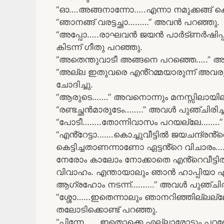
“ഓ….അങ്ങനാന്നോ…..എന്നാ നമുക്കങ്ങ് ക
“ഞാനങ്ങ് വരട്ടച്ഛാ………” അവൻ പറഞ്ഞു.
“അപ്പോ…..രാഘവൻ ജയൻ പാർട്ണർഷിപ്പ
കിടന്ന് ഗീതു പറഞ്ഞു.
“അതെന്തുവാടീ അങ്ങനെ പറഞ്ഞെ…..” അവ
“അല്ല ഇതുവരെ എൻ്റമ്മയാരുന്ന് അവര
ചോദിച്ചു.
“ആരുടെ…….” അവനൊന്നും മനസ്സിലായില
“രണ്ടച്ഛൻമാരുടേം……..” അവൾ പുഞ്ചിരിച്
“പോടീ……..തോന്നിവാസം പറയല്ലേ……..” അ
“എൻ്റേട്ടാ…….കൊച്ചുവീട്ടിൽ ജയചന്ദ്രൻ
കെട്ടിച്ചതാണന്നാണോ ഏട്ടൻ്റെ വിചാ
നേരോം കാലോം നോക്കാതെ എൻ്റെവീട
വിവാഹം. എന്തായാലും ഞാൻ ഹാപ്പിയാ
ആഗ്രഹോം നടന്ന്……….” അവൾ പുഞ്ചിരിച
“ശ്ശോ……ഇതെന്നാലും ഞാനറിഞ്ഞില്ലല്
തലോടിക്കൊണ്ട് പറഞ്ഞു.
“പിന്നേ…….ഇതൊക്കെ എല്ലാരോടും പറ