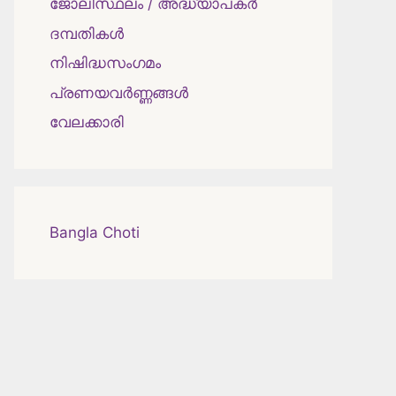
ജോലിസ്ഥലം / അദ്ധ്യാപകർ
ദമ്പതികള്‍
നിഷിദ്ധസംഗമം
പ്രണയവർണ്ണങ്ങൾ
വേലക്കാരി
Bangla Choti