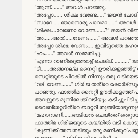
“ആന്ന്……..” അവൾ പറഞ്ഞു.
“അപ്പോ…… ശിക്ഷ വേണ്ടേ…..” ജയൻ ചോദിച്
“സാറേ……ഞാനൊരു പാവമാ……” അവൾ പ
“ശിക്ഷ….വേണോ വേണ്ടേ…….?” ജയൻ വീണ്ടു
“അ……അത്……വേണം……” അവൾ പറഞ്ഞു
“അപ്പോ ശിക്ഷ വേണം…..ഇവിടുത്തെ മഹാറ
“ഹം……” അവൾ സമ്മതിച്ചു.
“എന്നാ റാണീടടുത്തോട്ട് ചെല്ല്…………”
“ടീ……അങ്ങനല്ല നൈറ്റി ഊരിക്കളഞ്ഞിട്
സെറ്റിയുടെ പിറകിൽ നിന്നും ഒരു വടിയെട
“വടി വേണ്ട…….” ഗിരിജ തൻ്റെ ഷോർട്സും 
പറഞ്ഞു. ഫാത്തിമ നൈറ്റി ഊരിക്കളഞ്ഞ് 
അവളുടെ മുന്നിലേക്ക് വടിയും കടിച്ചുപിട
വൈബ്രേറ്ററിൻ്റെ ബാറ്ററി തൂങ്ങിയാടുന്നുണ
“മഹാറാണീ……അടിയൻ ചെയ്തത് തെറ്റായി
ഫാത്തിമ ഗിരിജയുടെ കയ്യിൽ വടി കൊടുത
“കുണ്ടിക്ക് അമ്പതടിയും ഒരു മണിക്കൂറ