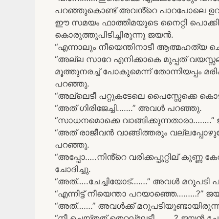
പറഞ്ഞുകൊണ്ട് അവൻ്റെ പാറപോലെ ഉറച്ച ശ
ഈ സമയം ഫാത്തിമയുടെ നൈറ്റി പൊക്കി
കൊരുത്തുപിടിച്ചിരുന്നു ജയൻ.
“എന്നാലും നീയെന്തിനാടീ ആത്മഹത്യ ച
“അല്ല സാറേ എനിക്കാകെ മുപ്പത് വയസ
മൂത്തുനരച്ച് പോകുമെന്ന് തോന്നിയപ്പം മ
പറഞ്ഞു.
“അല്ലെടീ പറ്റുകടേലെ പൈസ്സേക്കെ കൊടു
“അത് ഗിരിജേച്ചി…….” അവൾ പറഞ്ഞു.
“സാധനമൊക്കെ വാങ്ങിക്കുന്നതാരാ……..” ജ
“അത് രാജീവൻ വാങ്ങിത്തരും വല്ലപ്പോഴ
പറഞ്ഞു.
“അപ്പോ…..നിൻ്റെ വരിക്കപ്പൂറ്റില് കുണ
ചോദിച്ചു.
“അത്…..ചേച്ചിയോട്…….” അവൾ മറുപടി പ
“എന്നിട്ട് നീയെന്താ പറയാഞ്ഞെ………?” ജയ
“അത്…….” അവൾക്ക് മറുപടിയുണ്ടായിരുന്ന
“നീ ചെയ്തത് തെറ്റല്ലേടീ………? ജയൻ ചോദ