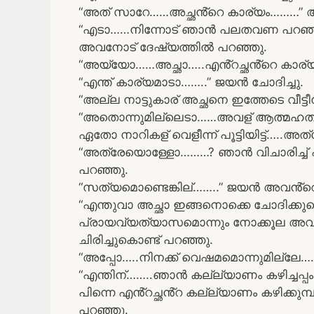
“അത് സാറേ……അച്ഛൻ്റെ കാര്യം………” അ
“എടാ……നിന്നോട് ഞാൻ പലതവണ പറഞ്ഞിട്
അവനോട് ദേഷ്യത്തിൽ പറഞ്ഞു.
“അയ്യോ……അച്ഛാ…..എൻ്റച്ഛൻ്റെ കാര്
“എന്ത് കാര്യമാടാ……..” ജയൻ ചോദിച്ചു.
“അല്ല നാട്ടുകാര് അച്ഛനെ ഇത്തേടെ വീട്ടീന്
“അതൊന്നുമില്ലെടാ……അവള് ആത്മഹത്യ
ഏതോ നാറികള് വെളീന്ന് പൂട്ടിയിട്ട്….
“അത്രേയൊള്ളോ………? ഞാൻ വിചാരിച്ച് 
പറഞ്ഞു.
“സത്യമൊണ്ടെങ്കില്……..” ജയൻ അവൻ്റെ 
“എന്തുവാ അച്ഛാ ഇങ്ങനൊക്കെ ചോദിക്കു
പ്രായവ്യത്യാസമൊന്നും നോക്കൂല അവര
ചിരിച്ചുകൊണ്ട് പറഞ്ഞു.
“അപ്പോ…..നിനക്ക് വെഷമമൊന്നുമില്ലേ……
“എന്തിന്……..ഞാൻ കല്ല്യാണം കഴിച്ചപ്പ
പിന്നെ എൻ്റച്ഛൻ്റ കല്ല്യാണം കഴിക്ക
പറഞ്ഞു.