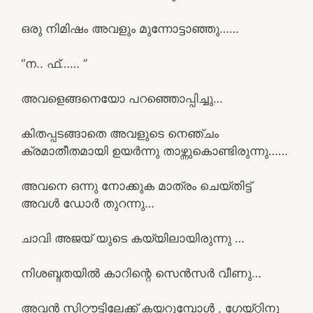
ഒരു നിമിഷം അവളും മുന്നോട്ടാഞ്ഞു……
“ന.. ഫ്…… ”
അവളെങ്ങനെയോ പറഞ്ഞൊപ്പിച്ചു…
കിതപ്പടങ്ങാതെ അവളുടെ നെഞ്ചം
ക്രമാതീതമായി ഉയർന്നു താഴ്ന്നുകൊണ്ടിരുന്നു……
അവനെ ഒന്നു നോക്കുക മാത്രം ചെയ്തിട്ട്
അവൾ ഡോർ തുറന്നു…
ചാവി അജയ് യുടെ കയ്യിലായിരുന്നു …
നിശബ്ദതയിൽ കാറിന്റെ സെൻസർ വീണു…
അവൻ സിറ്റൗട്ടിലേക്ക് കയറുമ്പോൾ , ഗേയ്റ്റിനു