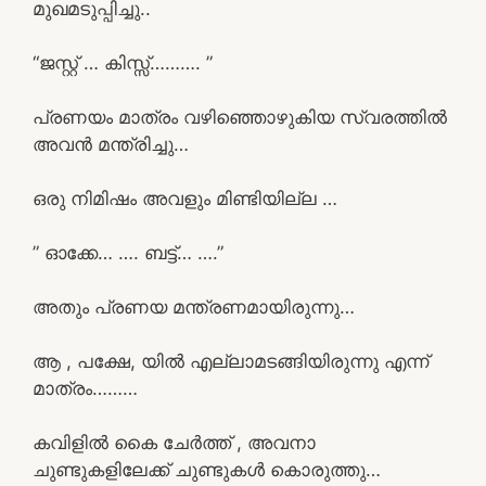
മുഖമടുപ്പിച്ചു..
“ജസ്റ്റ് … കിസ്സ്………. ”
പ്രണയം മാത്രം വഴിഞ്ഞൊഴുകിയ സ്വരത്തിൽ
അവൻ മന്ത്രിച്ചു…
ഒരു നിമിഷം അവളും മിണ്ടിയില്ല …
” ഓക്കേ… …. ബട്ട്… ….”
അതും പ്രണയ മന്ത്രണമായിരുന്നു…
ആ , പക്ഷേ, യിൽ എല്ലാമടങ്ങിയിരുന്നു എന്ന്
മാത്രം………
കവിളിൽ കൈ ചേർത്ത് , അവനാ
ചുണ്ടുകളിലേക്ക് ചുണ്ടുകൾ കൊരുത്തു…