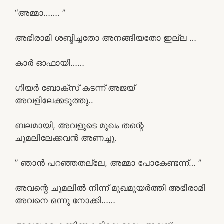
“അമ്മാ……. ”
അഭിരാമി ശബ്ദിച്ചതോ അനങ്ങിയതോ ഇല്ല …
കാർ ഓഫായി……
ഗിയർ ബോക്സ് കടന്ന് അജയ്
അവളിലേക്കടുത്തു..
ബലമായി, അവളുടെ മുഖം തന്റെ
ചുമലിലേക്കവൻ അണച്ചു.
” ഞാൻ പറഞ്ഞതല്ലേ, അമ്മാ പോകേണ്ടന്ന്… ”
അവന്റെ ചുമലിൽ നിന്ന് മുഖമുയർത്തി അഭിരാമി
അവനെ ഒന്നു നോക്കി……