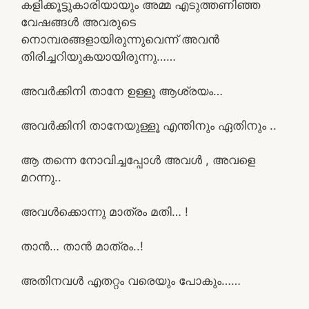
കളിക്കൂട്ടുകാരിയായും അമ്മ എടുത്തണിഞ്ഞ
വേഷങ്ങൾ അവരുടെ
നൊമ്പരങ്ങളായിരുന്നുവെന്ന് അവൻ
തിരിച്ചറിയുകയായിരുന്നു……
അവർക്കിനി താനേ ഉള്ളൂ ആശ്രയം…
അവർക്കിനി താനേയുള്ളൂ എന്തിനും ഏതിനും ..
ആ തന്നെ നോവിച്ചപ്പോൾ അവൾ , അവളെ
മറന്നു..
അവൾക്കൊന്നു മാത്രം മതി… !
താൻ… താൻ മാത്രം..!
അതിനവൾ എതറ്റം വരെയും പോകും……