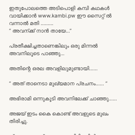
ഇതുപോലത്തെ അടിപൊളി കമ്പി കഥകൾ
വായിക്കാൻ www.kambi.pw ഈ സൈറ്റ് ൽ
വന്നാൽ മതി ………
” അവന്ക്ക് നാൻ തായേ…”
പ്രതീക്ഷിച്ചതാണെങ്കിലും ഒരു മിന്നൽ
അവനിലൂടെ പാഞ്ഞു…
അതിന്റെ ഒരല അവളിലുമുണ്ടായി……
” അത് താനെടാ മുഖ്യമാന പ്രചനം…… ”
അഭിരാമി ഒന്നുകൂടി അവനിലേക്ക് ചാഞ്ഞു……
അജയ് ഇടം കൈ കൊണ്ട് അവളുടെ മുഖം
തിരിച്ചു.