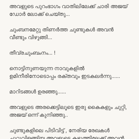
അവളുടെ പുറംഭാഗം വാതിലിലേക്ക് ചാരി അജയ്
ഡോർ ലോക്ക് ചെയ്തു…
ചുംബനമേറ്റു തിണർത്ത ചുണ്ടുകൾ അവൻ
വീണ്ടും വിഴുങ്ങി…
തീവ്രചുംബംനം… !
നൊട്ടിനുണയുന്ന നാവുകളിൽ
ഉമിനീരിനോടൊപ്പം രക്തവും ഇടകലർന്നു……
മാറിടങ്ങൾ ഉരഞ്ഞു……
അവളുടെ അരക്കെട്ടിലൂടെ ഇരു കൈകളും ചുറ്റി,
അജയ് ഒന്ന് കുനിഞ്ഞു..
ചുണ്ടുകളിലെ പിടിവിട്ട് , നേരിയ രേഖകൾ
ചുറ്റുവിളങ്ങിയ അവളുടെ കഴുത്തിലേക്ക് അവൻ