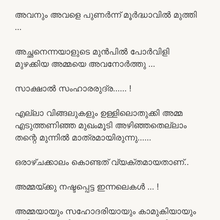
അവനും അവളെ പുണർന്ന് മൂർദ്ധാവിൽ മുത്തി
…
അച്ഛനെന്നയാളുടെ മുൻപിൽ പോർവിളി
മുഴക്കിയ അമ്മയെ അവനോർത്തു …
സാക്ഷാൽ സംഹാരരുദ്ര…… !
എല്ലാ വിങ്ങലുകളും ഉള്ളിലൊതുക്കി അമ്മ
എടുത്തണിഞ്ഞ മുഖംമൂടി അഴിഞ്ഞതെല്ലാം
തന്റെ മുന്നിൽ മാത്രമായിരുന്നു……
ഒരാഴ്ചക്കാലം കൊണ്ടത് വ്യക്തമായതാണ്..
അമ്മയ്ക്കു നഷ്ടപ്പെട്ട ഇന്നലെകൾ … !
അമ്മയായും സഹോദരിയായും കാമുകിയായും