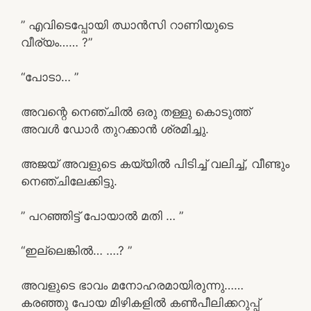
” എവിടെപ്പോയി ഝാൻസി റാണിയുടെ
വീര്യം…… ?”
“പോടാ… ”
അവന്റെ നെഞ്ചിൽ ഒരു തള്ളു കൊടുത്ത്
അവൾ ഡോർ തുറക്കാൻ ശ്രമിച്ചു.
അജയ് അവളുടെ കയ്യിൽ പിടിച്ച് വലിച്ച്, വീണ്ടും
നെഞ്ചിലേക്കിട്ടു.
” പറഞ്ഞിട്ട് പോയാൽ മതി … ”
“ഇല്ലെങ്കിൽ… ….? ”
അവളുടെ ഭാവം മനോഹരമായിരുന്നു……
കരഞ്ഞു പോയ മിഴികളിൽ കൺപീലിക്കറുപ്പ്