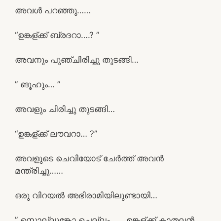
അവൾ പറഞ്ഞു……
“ഉങ്കള്ക്ക് ബ്രദറാ….? ”
അവനും പുഞ്ചിരിച്ചു തുടങ്ങി…
” ങൂഹും… ”
അവളും ചിരിച്ചു തുടങ്ങി…
“ഉങ്കള്ക്ക് ലൗവറാ… ?”
അവളുടെ ചെവിയോട് ചേർത്ത് അവൻ
മന്ത്രിച്ചു……
ഒരു വിറയൽ അഭിരാമിയിലുണ്ടായി…
” സൊല്ലുങ്കോ ചെല്ലം…… ഉങ്കള്ക്ക് കാതലൻ