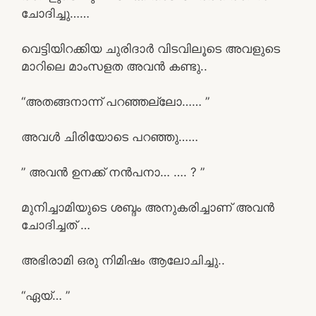
ചോദിച്ചു……
വെട്ടിയിറക്കിയ ചുരിദാർ വിടവിലൂടെ അവളുടെ
മാറിലെ മാംസളത അവൻ കണ്ടു..
“അതങ്ങനാന്ന് പറഞ്ഞല്ലോ…… ”
അവൾ ചിരിയോടെ പറഞ്ഞു……
” അവൻ ഉനക്ക് നൻപനാ… …. ? ”
മുനിച്ചാമിയുടെ ശബ്ദം അനുകരിച്ചാണ് അവൻ
ചോദിച്ചത് …
അഭിരാമി ഒരു നിമിഷം ആലോചിച്ചു..
“ഏയ്… ”