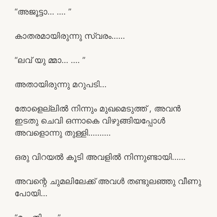
“അജൂട്ടാ… …. ”
കാതരമായിരുന്നു സ്വരം……
“ലവ് യു മ്മാ… …. ”
അതായിരുന്നു മറുപടി…
തോളെല്ലിൽ നിന്നും മുഖമെടുത്ത് , അവൻ
ഇടതു ചെവി ഒന്നാകെ വിഴുങ്ങിയപ്പോൾ
അവളൊന്നു തുള്ളി……….
ഒരു വിറയൽ കൂടി അവളിൽ നിന്നുണ്ടായി……
അവന്റെ ചുമലിലേക്ക് അവൾ തണ്ടുലഞ്ഞു വീണു
പോയി…