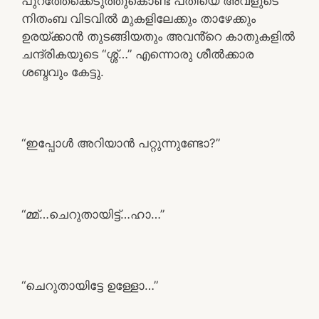
പുറത്തേക്കെടുത്തുകൊണ്ട് പതിയെ അവളുടെ
നിതംബ വിടവിൽ മുകളിലേക്കും താഴേക്കും
ഉരയ്ക്കാൻ തുടങ്ങിയതും അവൻ്റെ കാതുകളിൽ
ചന്ദ്രികയുടെ “ശ്ശ്…” എന്നൊരു ശീൽക്കാര
ശബ്ദവും കേട്ടു.
“ഇപ്പോൾ അറിയാൻ പറ്റുന്നുണ്ടോ?”
“മ്മ്…ചെറുതായിട്ട്…ഹാ…”
“ചെറുതായിട്ടേ ഉള്ളോ…”