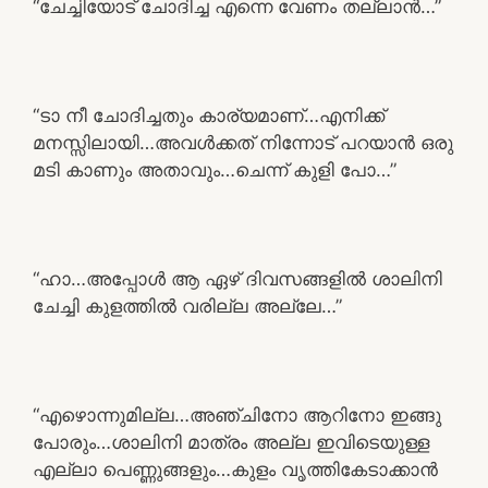
“ചേച്ചിയോട് ചോദിച്ച എന്നെ വേണം തല്ലാൻ…”
“ടാ നീ ചോദിച്ചതും കാര്യമാണ്…എനിക്ക്
മനസ്സിലായി…അവൾക്കത് നിന്നോട് പറയാൻ ഒരു
മടി കാണും അതാവും…ചെന്ന് കുളി പോ…”
“ഹാ…അപ്പോൾ ആ ഏഴ് ദിവസങ്ങളിൽ ശാലിനി
ചേച്ചി കുളത്തിൽ വരില്ല അല്ലേ…”
“എഴൊന്നുമില്ല…അഞ്ചിനോ ആറിനോ ഇങ്ങു
പോരും…ശാലിനി മാത്രം അല്ല ഇവിടെയുള്ള
എല്ലാ പെണ്ണുങ്ങളും…കുളം വൃത്തികേടാക്കാൻ