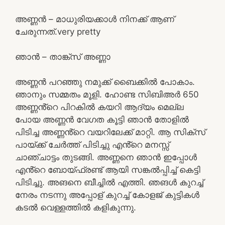
അണ്ണൻ – മാധുരിയക്കാൾ നിനക്ക് ആണ്
ചേരുന്നത്.very pretty
ഞാൻ – താങ്ക്സ് അണ്ണാ
അണ്ണൻ പറഞ്ഞു നമുക്ക് ബൈക്കിൽ പോകാം.
ഞാനും സമ്മതം മൂളി. ഹോണ്ട സിബിഅർ 650
അണ്ണൻ്റെ പിറകിൽ കയറി ആദ്യം മെല്ല
പോയ അണ്ണൻ വേഗത കൂട്ടി ഞാൻ തോളിൽ
പിടിച്ച അണ്ണൻ്റെ വയറിലേക്ക് മാറ്റി. ആ സിക്സ്
പായ്ക്ക് ചേർത്ത് പിടിച്ചു എൻ്റെ മനസ്സ്
ചാഞ്ചാട്ടം തുടങ്ങി. അണ്ണനെ ഞാൻ ഇപ്പോൾ
എൻ്റെ ബോയ്ഫ്രണ്ട് ആയി സങ്കൽപ്പിച്ച് കെട്ടി
പിടിച്ചു. അങനെ ബീച്ചിൽ എത്തി. ഞങൾ കുറച്ച്
നേരം നടന്നു അപ്പോള് കുറച്ച് കോളജ് കുട്ടികൾ
കടൽ വെള്ളത്തിൽ കളികുന്നു.