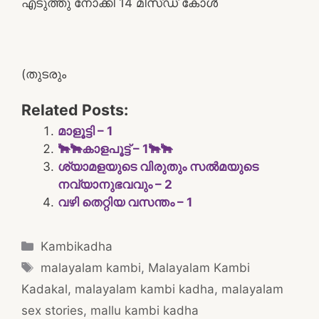
എടുത്തു നോക്കി 14 മിസ്ഡ് കോൾ
(തുടരും
Related Posts:
മാളൂട്ടി – 1
🐂🐂കാളപൂട്ട് – 1🐂🐂
ശ്യാമളയുടെ വിരുതും സൽമയുടെ
നവ്യാനുഭവവും – 2
വഴി തെറ്റിയ വസന്തം – 1
Categories
Kambikadha
Tags
malayalam kambi
,
Malayalam Kambi
Kadakal
,
malayalam kambi kadha
,
malayalam
sex stories
,
mallu kambi kadha