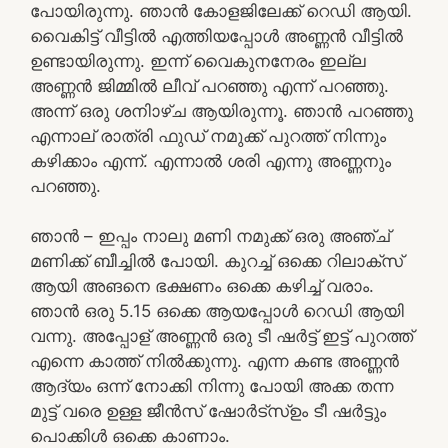
പോയിരുന്നു. ഞാൻ കോളജിലേക്ക് റെഡി ആയി.
വൈകിട്ട് വീട്ടിൽ എത്തിയപ്പോൾ അണ്ണൻ വീട്ടിൽ
ഉണ്ടായിരുന്നു. ഇന്ന് വൈകുനനേരം ഇല്ല
അണ്ണൻ ജിമ്മിൽ ലീവ് പറഞ്ഞു എന്ന് പറഞ്ഞു.
അന്ന് ഒരു ശനിാഴ്ച ആയിരുന്നൂ. ഞാൻ പറഞ്ഞു
എന്നാല് രാത്രി ഫുഡ് നമുക്ക് പുറത്ത് നിന്നും
കഴിക്കാം എന്ന്. എന്നാൽ ശരി എന്നു അണ്ണനും
പറഞ്ഞു.
ഞാൻ – ഇപ്പം നാലു മണി നമുക്ക് ഒരു അഞ്ച്
മണിക്ക് ബീച്ചിൽ പോയി. കുറച്ച് ഒക്കെ റിലാക്സ്
ആയി അങനെ ഭക്ഷണം ഒക്കെ കഴിച്ച് വരാം.
ഞാൻ ഒരു 5.15 ഒക്കെ ആയപ്പോൾ റെഡി ആയി
വന്നു. അപ്പോള് അണ്ണൻ ഒരു ടീ ഷർട്ട് ഇട്ട് പുറത്ത്
എന്നെ കാത്ത് നിൽക്കുന്നു. എന്ന കണ്ട അണ്ണൻ
ആദ്യം ഒന്ന് നോക്കി നിന്നു പോയി അക്ക തന്ന
മുട്ട് വരെ ഉള്ള ജീൻസ് ഷോർട്സ്ഉം ടീ ഷർട്ടും
പൊക്കിൾ ഒക്കെ കാണാം.