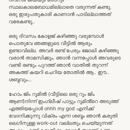
സ്ഥലകാലബോധമില്ലാതെ വരുന്നത് കണ്ടു.
ഒരു ഇരുപതുകാരി കാണാൻ പാടില്ലാത്തത്
വരേകണ്ടൂ..
ഒരു ദിവസം കോളജ് കഴിഞ്ഞു വരുമ്പോൾ
പൊതുവേ ഞങ്ങളുടെ വീട്ടിൽ ആരും
ഉണ്ടാവില്ല. അവർ രണ്ട് പേരും ജോലി കഴിഞ്ഞു
വരാൻ താമസിക്കും. ഞാൻ വന്നപ്പോൾ അവരുടെ
വണ്ടി രണ്ടും പുറത്ത് ഞാൻ വാതിൽ തുറന്ന്
അകത്ത് കയറി ചെറിയ തോതിൽ ആ.. ഈ..
ശബ്ദവും…
ഹോം ജിം റൂമിൽ (വീട്ടിലെ ഒരു റൂം ജിം
ആണ്)നിന്ന് ഇംഗ്ലീഷ് പാട്ടും റൂമിൻ്റെ അടുത്ത്
എത്തിയപ്പോൾ ohhh my god എനിക്ക്
വേദനിക്കുന്നു വിക്രം എന്ന ശബ്ദം ഞാൻ കരുതി
ലെഗിനുള്ള work-out വല്ലതും ചെയ്യുന്നത്