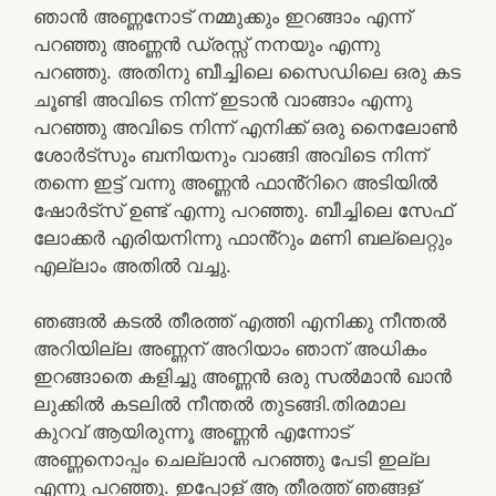
ഞാൻ അണ്ണനോട് നമ്മുക്കും ഇറങ്ങാം എന്ന്
പറഞ്ഞു അണ്ണൻ ഡ്രസ്സ് നനയും എന്നു
പറഞ്ഞു. അതിനു ബീച്ചിലെ സൈഡിലെ ഒരു കട
ചൂണ്ടി അവിടെ നിന്ന് ഇടാൻ വാങ്ങാം എന്നു
പറഞ്ഞു അവിടെ നിന്ന് എനിക്ക് ഒരു നൈലോൺ
ശോർട്‌സും ബനിയനും വാങ്ങി അവിടെ നിന്ന്
തന്നെ ഇട്ട് വന്നു അണ്ണൻ ഫാൻ്റിറെ അടിയിൽ
ഷോർട്സ് ഉണ്ട് എന്നു പറഞ്ഞു. ബീച്ചിലെ സേഫ്
ലോക്കർ എരിയനിന്നു ഫാൻ്റും മണി ബല്ലെറ്റും
എല്ലാം അതിൽ വച്ചു.
ഞങ്ങൽ കടൽ തീരത്ത് എത്തി എനിക്കു നീന്തൽ
അറിയില്ല അണ്ണന് അറിയാം ഞാന് അധികം
ഇറങ്ങാതെ കളിച്ചു അണ്ണൻ ഒരു സൽമാൻ ഖാൻ
ലുക്കിൽ കടലിൽ നീന്തൽ തുടങ്ങി.തിരമാല
കുറവ് ആയിരുന്നൂ അണ്ണൻ എന്നോട്
അണ്ണനൊപ്പം ചെല്ലാൻ പറഞ്ഞു പേടി ഇല്ല
എന്നു പറഞ്ഞു. ഇപ്പോള് ആ തീരത്ത് ഞങ്ങള്