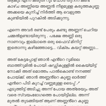
ആകും എന്ന് കരുതി റൂം ഡോർ തുറന്ന് കണ്ട
കാഴ്ച അണ്ണിയെ അണ്ണൻ നീളമുള്ള കരുത്തകുണ്ണ
അക്കയെ കുനിച്ച് നിർത്തി ആ വെളുത്ത
കുണ്ടിയിൽ പുറകിൽ അടിക്കുന്നു.
എന്നെ അവർ രണ്ട് പേരും കണ്ടു അണ്ണന് ചെറിയ
ചമ്മൽഉണ്ടായിരുന്നു . പക്ഷേ അണ്ണി ഒരു
നാണവും ഇല്ലാതെ ഒരു ഫൈവ് മിനിറ്റ്
ഇതൊന്നു കഴിഞ്ഞോട്ടെ… വിക്രം കയറ്റ് അണ്ണാ…
അത് കേട്ടപ്പോള് ഞാൻ എൻ്റെ റൂമിലെ
ബാത്ത്റൂമിൽ പോയി ഷഡ്ഡികുള്ളിൽ കൈയ്യിട്ട്
നോക്കി അത് മൊത്തം പാൽകൊണ്ട് നനഞ്ഞ്
പോയ്ക്ക്. ഞാൻ അണ്ണൻ്റെ കുണ്ണ ഓർത്ത്
എൻറെ പിടി കുറച്ച് വണ്ണമുള്ള ടൈപ്പ് 🪥
എടുത്തിട്ട് അടിച്ചു അന്ന് പോയ അത്രേയും അത്
വരെ സ്വയംഭോഗത്തെ പോയിട്ടില്ല. അന്ന്
മുതൽ തുടങ്ങിയത് ആണ് അണ്ണൻ്റെ കുണ്ണ