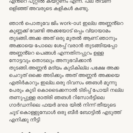
എൻ്റെ പൂറ്റിൽ കയറ്റണം എന്ന്. പല തവണ
ഒളിഞ്ഞ് അവരുടെ കളികൾ കണ്ടു.
ഞാൻ പൊതുവേ ജിം work-out ഇല്ല അണ്ണൻ്റെ
കുണ്ണക്ക് വേണ്ടി അക്കയോട് ഒപ്പം വ്യായാമം
തുടങ്ങി.അക്ക അത് ഒരു മുതൽ ആണ്.ഞാനും
അക്കായെ പോലെ ശേപ്പ് വരാൻ തുടങ്ങിയപ്പോ
അണ്ണൻ്റെ പെങ്ങൾ എന്നതിനപ്പുറം ഉള്ള
നോട്ടവും തൊടലും അനുഭവിക്കാൻ
തുടങ്ങി.അണ്ണൻ മദ്യം കുടികില്ല പക്ഷേ അക്ക
ചെറുത് ഒക്കെ അടിക്കും അത് അണ്ണൻ അക്കയെ
എതിർകാറും ഇല്ല.ഒരു ദിവസം ഞങൾ മൂന്നു
പേരും കൂടി കൊടൈക്കനാൽ ട്രിപ്പ് പോയി നല്ല
തണുപ്പുള്ള രാത്രി ഞങൾ റിസോർട്ടിലെ
ഗാർഡനിലെ ഫയർ area യിൽ നിന്ന് തീയുടെ
ചൂട് കൊള്ളുമ്പോൾ ഒരു ബീർ ബോട്ടിൽ എടുത്ത്
എനിക്കു നീട്ടി