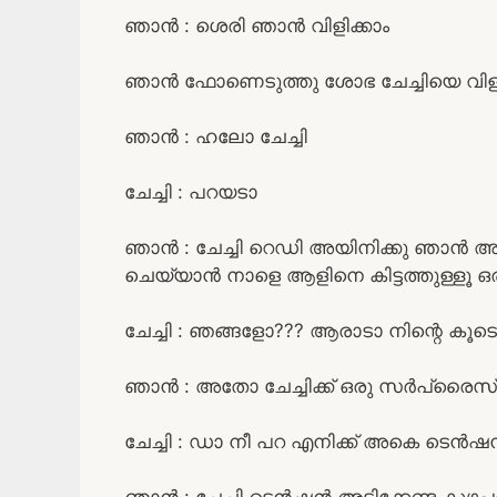
ഞാൻ : ശെരി ഞാൻ വിളിക്കാം
ഞാൻ ഫോണെടുത്തു ശോഭ ചേച്ചിയെ വിളിച
ഞാൻ : ഹലോ ചേച്ചി
ചേച്ചി : പറയടാ
ഞാൻ : ചേച്ചി റെഡി അയിനിക്കു ഞാൻ അമ്
ചെയ്യാൻ നാളെ ആളിനെ കിട്ടത്തുള്ളൂ 
ചേച്ചി : ഞങ്ങളോ??? ആരാടാ നിന്റെ കൂടെ
ഞാൻ : അതോ ചേച്ചിക്ക് ഒരു സർപ്രൈസ് 
ചേച്ചി : ഡാ നീ പറ എനിക്ക് അകെ ടെ