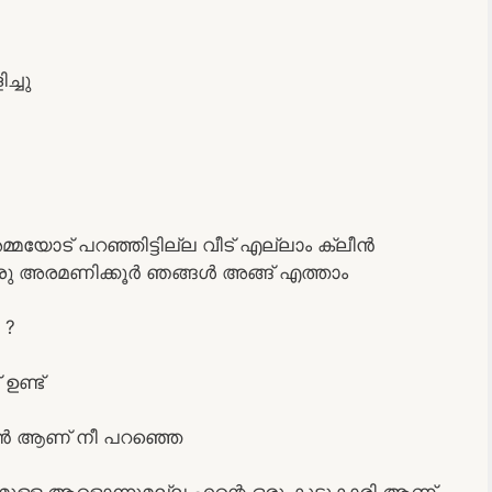
്ചു
മയോട് പറഞ്ഞിട്ടില്ല വീട് എല്ലാം ക്ലീൻ
ഒരു അരമണിക്കൂർ ഞങ്ങൾ അങ്ങ് എത്താം
 ?
ഉണ്ട്
ൻഷൻ ആണ് നീ പറഞ്ഞെ