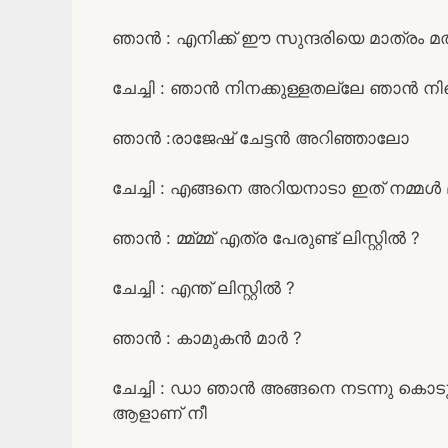
ഞാൻ : എനിക്ക് ഈ സുന്ദരിയെ മാത്രം മ
ചേച്ചി : ഞാൻ നിനക്കുള്ളതല്ലേ ഞാൻ നി
ഞാൻ :രാജേഷ് ചേട്ടൻ അറിഞ്ഞാലോ
ചേച്ചി : എങ്ങനെ അറിയനാടാ ഇത് നമ്മൾ
ഞാൻ : മ്മ്മ്മ് എത്ര പേരുണ്ട് ലിസ്റ്റിൽ ?
ചേച്ചി : എന്ത് ലിസ്റ്റിൽ ?
ഞാൻ : കാമുകൻ മാർ ?
ചേച്ചി : ഡാ ഞാൻ അങ്ങനെ നടന്നു കൊടുക
ആളാണ് നീ