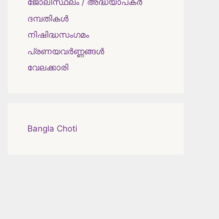
ജോലിസ്ഥലം / അദ്ധ്യാപകർ
ദമ്പതികള്‍
നിഷിദ്ധസംഗമം
പ്രണയവർണ്ണങ്ങൾ
വേലക്കാരി
Bangla Choti