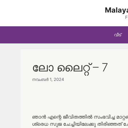
Skip
Malaya
to
content
F
വീട്
ലോ ലൈറ്റ് – 7
നവംബർ 1, 2024
ഞാൻ എന്റെ ജീവിതത്തിൽ സംഭവിച്ച മാറ്റങ
ശ്രെധ സുജ ചേച്ചിയിലേക്കു തിരിഞ്ഞത് ചേച