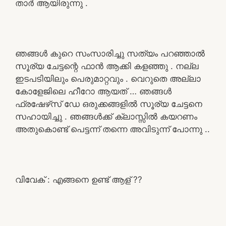
താർ ആയിരുന്നു .
ഞങ്ങൾ കുറെ സംസാരിച്ചു സത്യം പറഞ്ഞാൽ
സൂര്യ ചേട്ടന്റെ ഫാൻ ആക്കി കളഞ്ഞു . നല്ല
ഇടപടിയിലും പെരുമാറ്റവും . വെറുതെ അല്ലാ
കോളേജിലെ ഹീറോ ആയത് … ഞങ്ങൾ
ഫ്രഷേഴ്‌സ് ഡേ ഒരുക്കങ്ങളിൽ സൂര്യ ചേട്ടനെ
സഹായിച്ചു . ഞങ്ങൾക്ക് ക്ലാസ്സിൽ കയറണം
അതുകൊണ്ട് പെട്ടന്ന് തന്നെ അവിടുന്ന് പോന്നു ..
വിവേക് : എങ്ങനെ ഉണ്ട് ആള് ??