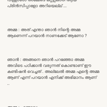
പ്രിൻസിപ്പാളോ അറിയെല്ല് …
അമ്മ : അത് എന്താ ഞാൻ നിന്റെ അമ്മ
ആണെന്ന് പറയാൻ നാണക്കേട് ആണോ ?
ഞാൻ : അങ്ങനെ ഞാൻ പറഞ്ഞോ അമ്മ
അവിടെ പഠിക്കാൻ വരുന്നത് കൊണ്ടാണ് ഈ
കണ്ടിഷൻ വെച്ചത് . അല്ലേൽ അമ്മ എന്റെ അമ്മ
ആണ് എന്ന് പറയാൻ എനിക്ക് അഭിമാനം ആണ്
..