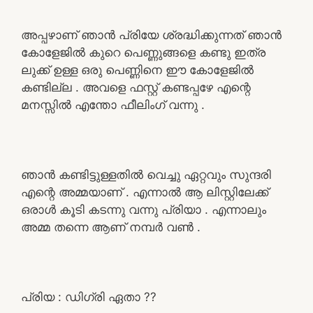
അപ്പഴാണ് ഞാൻ പ്രിയേ ശ്രദ്ധിക്കുന്നത് ഞാൻ
കോളേജിൽ കുറെ പെണ്ണുങ്ങളെ കണ്ടു ഇത്ര
ലുക്ക് ഉള്ള ഒരു പെണ്ണിനെ ഈ കോളേജിൽ
കണ്ടില്ല . അവളെ ഫസ്റ്റ് കണ്ടപ്പഴേ എന്റെ
മനസ്സിൽ എന്തോ ഫീലിംഗ് വന്നു .
ഞാൻ കണ്ടിട്ടുള്ളതിൽ വെച്ചു ഏറ്റവും സുന്ദരി
എന്റെ അമ്മയാണ് . എന്നാൽ ആ ലിസ്റ്റിലേക്ക്
ഒരാൾ കൂടി കടന്നു വന്നു പ്രിയാ . എന്നാലും
അമ്മ തന്നെ ആണ് നമ്പർ വൺ .
പ്രിയ : ഡിഗ്രി ഏതാ ??