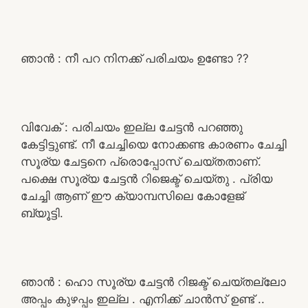
ഞാൻ : നീ പറ നിനക്ക് പരിചയം ഉണ്ടോ ??
വിവേക് : പരിചയം ഇല്ല ചേട്ടൻ പറഞ്ഞു
കേട്ടിട്ടുണ്ട്. നീ ചേച്ചിയെ നോക്കണ്ട കാരണം ചേച്ചി
സൂര്യ ചേട്ടനെ പ്രൊപ്പോസ് ചെയ്‌തതാണ്.
പക്ഷെ സൂര്യ ചേട്ടൻ റിജെക്ട് ചെയ്തു . പ്രിയ
ചേച്ചി ആണ് ഈ ക്യാമ്പസിലെ കോളേജ്
ബ്യൂട്ടി.
ഞാൻ : ഹൊ സൂര്യ ചേട്ടൻ റിജക്ട് ചെയ്തല്ലോ
അപ്പം കുഴപ്പം ഇല്ല . എനിക്ക് ചാൻസ് ഉണ്ട് ..