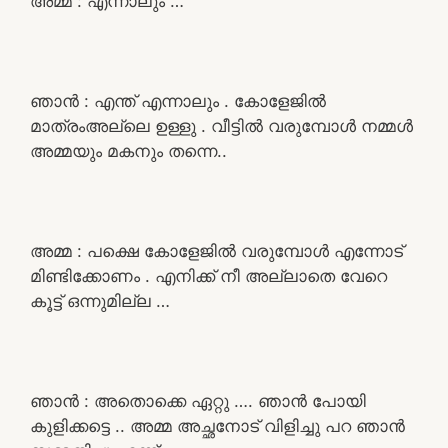
അമ്മ : എന്നാലും …
ഞാൻ : എന്ത് എന്നാലും . കോളേജിൽ
മാത്രംഅല്ലെ ഉള്ളു . വീട്ടിൽ വരുമ്പോൾ നമ്മൾ
അമ്മയും മകനും തന്നെ..
അമ്മ : പക്ഷെ കോളേജിൽ വരുമ്പോൾ എന്നോട്
മിണ്ടിക്കോണം . എനിക്ക് നീ അല്ലാതെ വേറെ
കൂട്ട് ഒന്നുമില്ല …
ഞാൻ : അതൊക്കെ ഏറ്റു …. ഞാൻ പോയി
കുളിക്കട്ടെ .. അമ്മ അച്ഛനോട് വിളിച്ചു പറ ഞാൻ