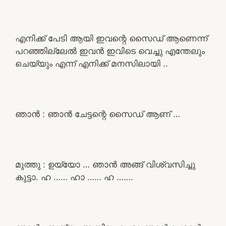
എനിക്ക് പേടി ആയി ഇവന്റെ സൈഡ് ആണെന്ന്
പറഞ്ഞില്ലേൽ ഇവൻ ഇവിടെ വെച്ചു എന്തേലും
ചെയ്യും എന്ന് എനിക്ക് മനസിലായി ..
ഞാൻ : ഞാൻ ചേട്ടന്റെ സൈഡ് ആണ് …
മുത്തു : ഉയ്യോ … ഞാൻ അങ്ങ് വിശ്വസിച്ചു
കുട്ടാ. ഹ …… ഹാ …… ഹ …….