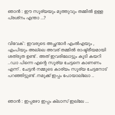
ഞാൻ : ഈ സൂര്യയും മുത്തുവും തമ്മിൽ ഉള്ള
പ്രശ്‌നം എന്താ …?
വിവേക് : ഇവരുടെ അച്ഛന്മാർ എംൽഎയും ,
എംപിയും അല്ലെ അവര് തമ്മിൽ രാഷ്ട്രീയമായി
ശത്രുത ഉണ്ട് . അത് ഇവരിലോട്ടും കൂടി കയറി
..ഡാ പിന്നെ എന്റെ സൂര്യ ചേട്ടനെ കാണണം
എന്ന് . ചേട്ടൻ നമ്മുടെ കാര്യം സൂര്യ ചേട്ടനോട്
പറഞ്ഞിട്ടുണ്ട് .നമുക്ക് ഇപ്പം പോയാല്ലോ ..
ഞാൻ : ഇപ്പഴോ ഇപ്പം ക്ലാസ് ഇല്ലേ …