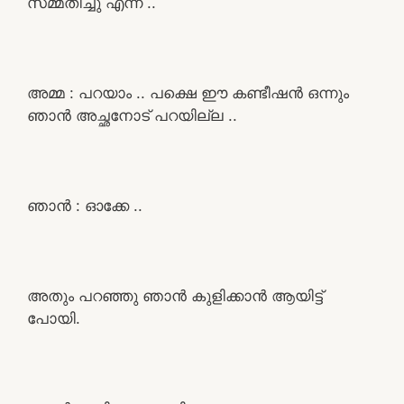
സമ്മതിച്ചു എന്ന് ..
അമ്മ : പറയാം .. പക്ഷെ ഈ കണ്ടീഷൻ ഒന്നും
ഞാൻ അച്ഛനോട് പറയില്ല ..
ഞാൻ : ഓക്കേ ..
അതും പറഞ്ഞു ഞാൻ കുളിക്കാൻ ആയിട്ട്
പോയി.